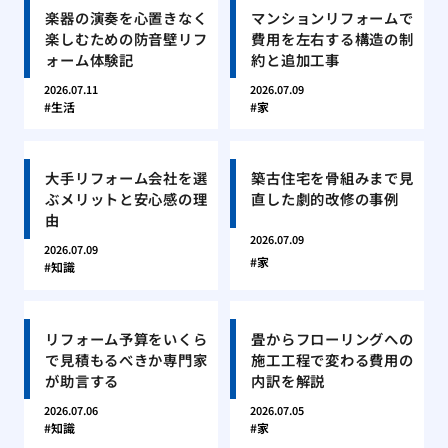
楽器の演奏を心置きなく
マンションリフォームで
楽しむための防音壁リフ
費用を左右する構造の制
ォーム体験記
約と追加工事
2026.07.11
2026.07.09
生活
家
大手リフォーム会社を選
築古住宅を骨組みまで見
ぶメリットと安心感の理
直した劇的改修の事例
由
2026.07.09
2026.07.09
家
知識
リフォーム予算をいくら
畳からフローリングへの
で見積もるべきか専門家
施工工程で変わる費用の
が助言する
内訳を解説
2026.07.06
2026.07.05
知識
家