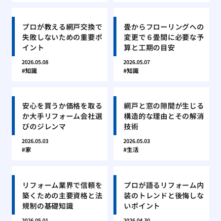
プロが教える網戸交換で
畳からフローリングへの
失敗しないための重要ポ
変更で６畳間に必要な予
イント
算と工期の目安
2026.05.08
2026.05.07
知識
知識
安心を買うか価格を取る
網戸と窓の隙間が生じる
か大手リフォーム会社選
構造的な理由とその解消
びのジレンマ
技術
2026.05.03
2026.05.03
家
生活
リフォーム業界で信頼を
プロが語るリフォーム内
築くための主要資格と法
装のトレンドと後悔しな
規制の基礎知識
いポイント
2026.05.01
2026.04.30