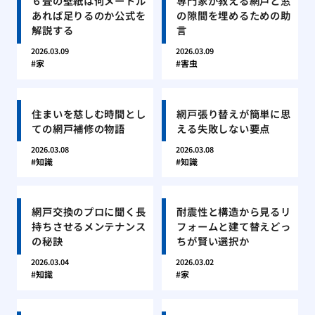
６畳の壁紙は何メートル
専門家が教える網戸と窓
あれば足りるのか公式を
の隙間を埋めるための助
解説する
言
2026.03.09
2026.03.09
家
害虫
住まいを慈しむ時間とし
網戸張り替えが簡単に思
ての網戸補修の物語
える失敗しない要点
2026.03.08
2026.03.08
知識
知識
網戸交換のプロに聞く長
耐震性と構造から見るリ
持ちさせるメンテナンス
フォームと建て替えどっ
の秘訣
ちが賢い選択か
2026.03.04
2026.03.02
知識
家