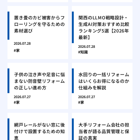
置き畳のカビ被害からフ
関西のLLMO戦略設計・
ローリングを守るための
生成AI対策おすすめ比較
素材選び
ランキング5選【2026年
最新】
2026.07.28
2026.07.28
家
知識
子供の泣き声や足音に悩
水回りの一括リフォーム
まない防音壁リフォーム
はいくらお得になるのか
の正しい進め方
仕組みを解説
2026.07.27
2026.07.27
家
家
網戸レールがない窓に後
大手リフォーム会社の担
付けで設置するための知
当者が語る品質管理と保
恵
証の真実