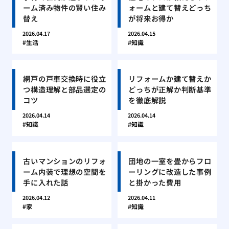
ーム済み物件の賢い住み
ォームと建て替えどっち
替え
が将来お得か
2026.04.17
2026.04.15
生活
知識
網戸の戸車交換時に役立
リフォームか建て替えか
つ構造理解と部品選定の
どっちが正解か判断基準
コツ
を徹底解説
2026.04.14
2026.04.14
知識
知識
古いマンションのリフォ
団地の一室を畳からフロ
ーム内装で理想の空間を
ーリングに改造した事例
手に入れた話
と掛かった費用
2026.04.12
2026.04.11
家
知識