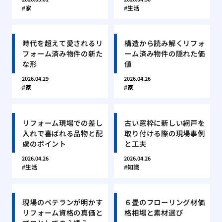
家
生活
時代を超えて愛されるリ
構造から読み解くリフォ
フォーム済み物件の新た
ーム済み物件の隠れた価
な形
値
2026.04.29
2026.04.26
家
家
リフォーム現場での差し
古い窓枠に新しい網戸を
入れで喜ばれる品物と配
取り付ける際の現場事例
慮のポイント
と工夫
2026.04.26
2026.04.26
生活
知識
現場のベテランが明かす
６畳のフローリング材価
リフォーム資格の真価と
格相場と素材選び