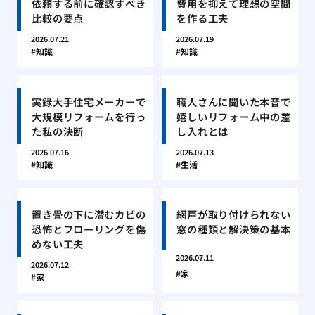
依頼する前に確認すべき
費用を抑えて理想の空間
比較の要点
を作る工夫
2026.07.21
2026.07.19
知識
知識
実録大手住宅メーカーで
職人さんに聞いた本音で
大規模リフォームを行っ
嬉しいリフォーム中の差
た私の決断
し入れとは
2026.07.16
2026.07.13
知識
生活
置き畳の下に潜むカビの
網戸が取り付けられない
恐怖とフローリングを傷
窓の種類と解決策の基本
めない工夫
2026.07.11
2026.07.12
家
家