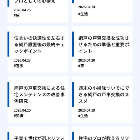
プロとしての心構え
2026.04.24
2026.04.25
生活
家
住まいの快適性を左右す
網戸の戸車交換を成功さ
る網戸設置後の最終チェ
せるための準備と重要ポ
ックポイント
イント
2026.04.23
2026.04.20
害虫
家
網戸の戸車交換による住
週末の小掃除ついでにで
宅メンテナンスの改善事
きる網戸の戸車交換のス
例研究
スメ
2026.04.20
2026.04.19
知識
生活
子育て世代が選ぶリフォ
住宅のプロが教えるリフ