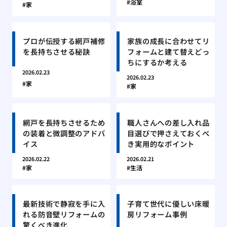
浴室
家
プロが伝授する網戸補修
家族の成長に合わせてリ
を長持ちさせる秘訣
フォームと建て替えどっ
ちにするか考える
2026.02.23
2026.02.23
家
家
網戸を長持ちさせるため
職人さんへの差し入れ品
の装着と微調整のアドバ
目選びで押さえておくべ
イス
き実用的なポイント
2026.02.22
2026.02.21
家
生活
最新技術で静寂を手に入
子育て世代に優しい床暖
れる防音壁リフォームの
房リフォーム事例
驚くべき進化