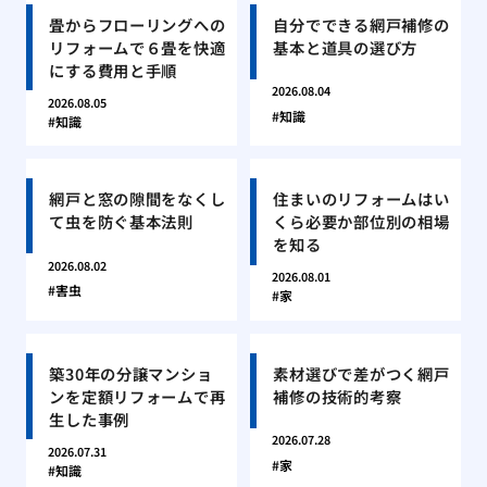
畳からフローリングへの
自分でできる網戸補修の
リフォームで６畳を快適
基本と道具の選び方
にする費用と手順
2026.08.04
2026.08.05
知識
知識
網戸と窓の隙間をなくし
住まいのリフォームはい
て虫を防ぐ基本法則
くら必要か部位別の相場
を知る
2026.08.02
2026.08.01
害虫
家
築30年の分譲マンショ
素材選びで差がつく網戸
ンを定額リフォームで再
補修の技術的考察
生した事例
2026.07.28
2026.07.31
家
知識