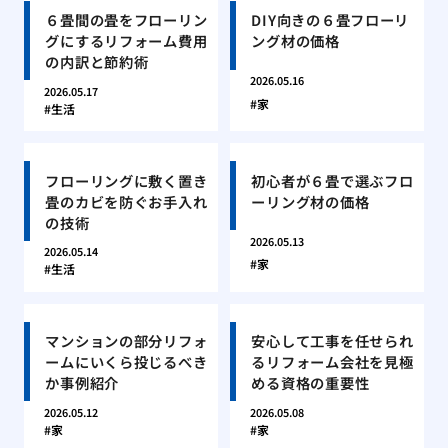
６畳間の畳をフローリン
DIY向きの６畳フローリ
グにするリフォーム費用
ング材の価格
の内訳と節約術
2026.05.16
2026.05.17
家
生活
フローリングに敷く置き
初心者が６畳で選ぶフロ
畳のカビを防ぐお手入れ
ーリング材の価格
の技術
2026.05.13
2026.05.14
家
生活
マンションの部分リフォ
安心して工事を任せられ
ームにいくら投じるべき
るリフォーム会社を見極
か事例紹介
める資格の重要性
2026.05.12
2026.05.08
家
家