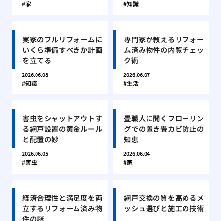
家
知識
実家のフルリフォームに
専門家が教えるリフォー
いくら準備すべきか計画
ム済み物件の内覧チェッ
を立てる
ク術
2026.06.08
2026.06.07
知識
生活
害虫をシャットアウトす
畳職人に聞くフローリン
る網戸設置の黄金ルール
グでの置き畳カビ防止の
と配置の妙
知恵
2026.06.05
2026.06.04
害虫
家
経済合理性と満足度を両
網戸交換の質を高めるメ
立するリフォーム済み物
ッシュ選びと施工の技術
件の謎