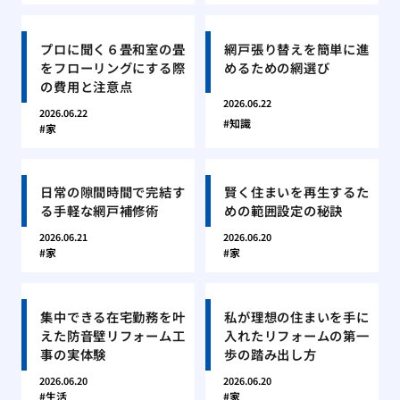
プロに聞く６畳和室の畳
網戸張り替えを簡単に進
をフローリングにする際
めるための網選び
の費用と注意点
2026.06.22
2026.06.22
知識
家
日常の隙間時間で完結す
賢く住まいを再生するた
る手軽な網戸補修術
めの範囲設定の秘訣
2026.06.21
2026.06.20
家
家
集中できる在宅勤務を叶
私が理想の住まいを手に
えた防音壁リフォーム工
入れたリフォームの第一
事の実体験
歩の踏み出し方
2026.06.20
2026.06.20
生活
家