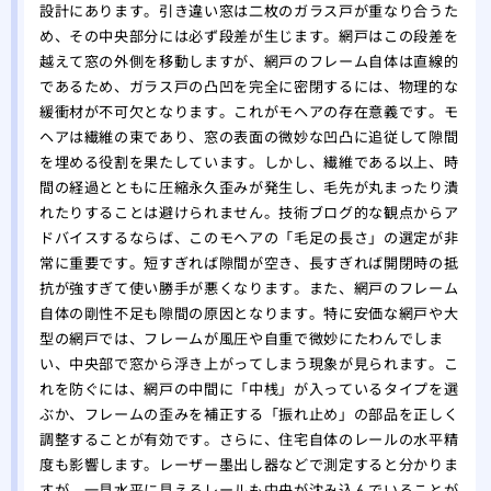
替え
設計にあります。引き違い窓は二枚のガラス戸が重なり合うた
め、その中央部分には必ず段差が生じます。網戸はこの段差を
越えて窓の外側を移動しますが、網戸のフレーム自体は直線的
であるため、ガラス戸の凸凹を完全に密閉するには、物理的な
緩衝材が不可欠となります。これがモヘアの存在意義です。モ
ヘアは繊維の束であり、窓の表面の微妙な凹凸に追従して隙間
を埋める役割を果たしています。しかし、繊維である以上、時
間の経過とともに圧縮永久歪みが発生し、毛先が丸まったり潰
れたりすることは避けられません。技術ブログ的な観点からア
ドバイスするならば、このモヘアの「毛足の長さ」の選定が非
常に重要です。短すぎれば隙間が空き、長すぎれば開閉時の抵
抗が強すぎて使い勝手が悪くなります。また、網戸のフレーム
自体の剛性不足も隙間の原因となります。特に安価な網戸や大
型の網戸では、フレームが風圧や自重で微妙にたわんでしま
い、中央部で窓から浮き上がってしまう現象が見られます。こ
れを防ぐには、網戸の中間に「中桟」が入っているタイプを選
ぶか、フレームの歪みを補正する「振れ止め」の部品を正しく
調整することが有効です。さらに、住宅自体のレールの水平精
度も影響します。レーザー墨出し器などで測定すると分かりま
すが、一見水平に見えるレールも中央が沈み込んでいることが