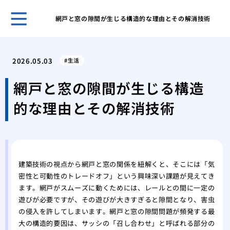
網戸と窓の隙間が生じる構造的な理由とその解消技術
ホー
表面
2026.05.03
生活
家の
ーム
網戸と窓の隙間が生じる構造
網戸
的な理由とその解消技術
グ
網戸
戦い
フロ
前の
建築技術の視点から網戸と窓の関係を紐解くと、そこには「気
愛猫
密性と可動性のトレードオフ」という興味深い課題が見えてき
シー
ます。網戸がスムーズに動くためには、レールとの間に一定の
素材
遊びが必要ですが、その遊びが大きすぎると隙間となり、害虫
能
の侵入を許してしまいます。網戸と窓の隙間問題が頻発する最
これ
大の構造的要因は、サッシの「召し合わせ」と呼ばれる部分の