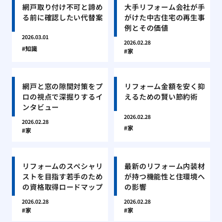
網戸取り付け不可と諦め
大手リフォーム会社が手
る前に確認したい代替案
がけた中古住宅の再生事
例とその価値
2026.03.01
2026.02.28
知識
家
網戸と窓の隙間対策をプ
リフォーム金額を安く抑
ロの視点で深掘りするイ
えるための賢い節約術
ンタビュー
2026.02.28
2026.02.28
家
家
リフォームのスペシャリ
最新のリフォーム内装材
ストを目指す若手のため
が持つ機能性と住環境へ
の資格取得ロードマップ
の影響
2026.02.28
2026.02.28
家
家