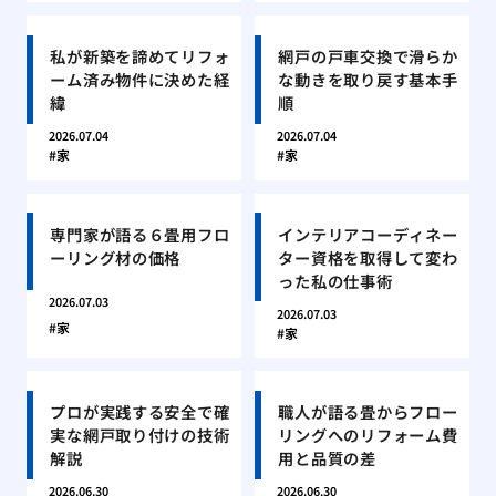
私が新築を諦めてリフォ
網戸の戸車交換で滑らか
ーム済み物件に決めた経
な動きを取り戻す基本手
緯
順
2026.07.04
2026.07.04
家
家
専門家が語る６畳用フロ
インテリアコーディネー
ーリング材の価格
ター資格を取得して変わ
った私の仕事術
2026.07.03
2026.07.03
家
家
プロが実践する安全で確
職人が語る畳からフロー
実な網戸取り付けの技術
リングへのリフォーム費
解説
用と品質の差
2026.06.30
2026.06.30