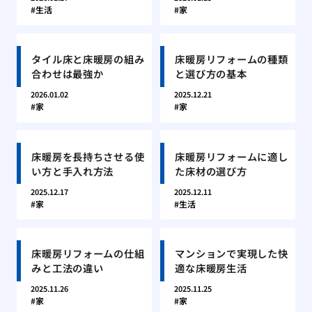
生活
家
タイル床と床暖房の組み
床暖房リフォームの種類
合わせは最強か
と選び方の基本
2026.01.02
2025.12.21
家
家
床暖房を長持ちさせる使
床暖房リフォームに適し
い方と手入れ方法
た床材の選び方
2025.12.17
2025.12.11
家
生活
床暖房リフォームの仕組
マンションで実現した快
みと工法の違い
適な床暖房生活
2025.11.26
2025.11.25
家
家