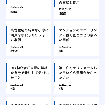
の実録と費用
2026.03.25
2026.03.25
知識
知識
築古住宅の特殊な小窓に
マンションのフローリン
網戸を新設したリフォー
グに置く畳とカビの意外
ム事例
な関係
2026.03.23
2026.03.12
生活
家
DIY初心者が６畳の壁紙
築古住宅をリフォームし
を自分で発注して気づい
たらいくら費用がかかっ
たこと
たのか
2026.03.12
2026.03.12
家
家