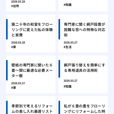
2026.03.28
知識
台所
築二十年の和室をフロー
専門家に聞く網戸設置が
リングに変えた私の体験
困難な窓への特殊な対応
と実費
術
2026.03.28
2026.03.27
家
生活
壁紙の専門家に聞いた６
網戸張り替えを簡単にす
畳一間に最適な必要メー
る専用道具の活用術
ター数
2026.03.27
2026.03.27
知識
家
季節別で考えるリフォー
私が６畳の畳をフローリ
ムの差し入れ最適リスト
ングにリフォームした時