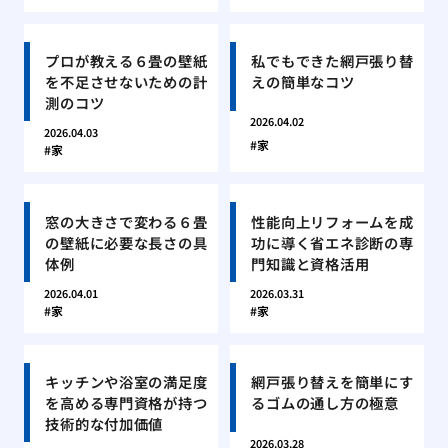
プロが教える６畳の壁紙
私でもできた網戸張り替
を不足させないための計
えの簡単なコツ
測のコツ
2026.04.02
2026.04.03
家
家
窓の大きさで変わる６畳
性能向上リフォームを成
の壁紙に必要な長さの具
功に導く省エネ診断の専
体例
門知識と資格活用
2026.04.01
2026.03.31
家
家
キッチンや浴室の満足度
網戸張り替えを簡単にす
を高める専門資格が持つ
るゴムの通し方の極意
技術的な付加価値
2026.03.28