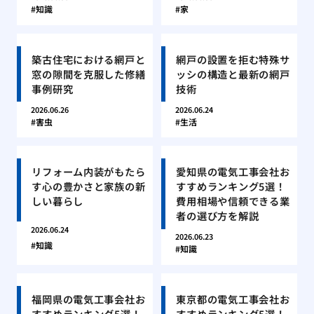
知識
家
築古住宅における網戸と
網戸の設置を拒む特殊サ
窓の隙間を克服した修繕
ッシの構造と最新の網戸
事例研究
技術
2026.06.26
2026.06.24
害虫
生活
リフォーム内装がもたら
愛知県の電気工事会社お
す心の豊かさと家族の新
すすめランキング5選！
しい暮らし
費用相場や信頼できる業
者の選び方を解説
2026.06.24
2026.06.23
知識
知識
福岡県の電気工事会社お
東京都の電気工事会社お
すすめランキング5選！
すすめランキング5選！