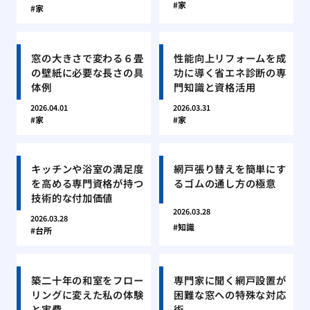
家
家
窓の大きさで変わる６畳
性能向上リフォームを成
の壁紙に必要な長さの具
功に導く省エネ診断の専
体例
門知識と資格活用
2026.04.01
2026.03.31
家
家
キッチンや浴室の満足度
網戸張り替えを簡単にす
を高める専門資格が持つ
るゴムの通し方の極意
技術的な付加価値
2026.03.28
2026.03.28
知識
台所
築二十年の和室をフロー
専門家に聞く網戸設置が
リングに変えた私の体験
困難な窓への特殊な対応
と実費
術