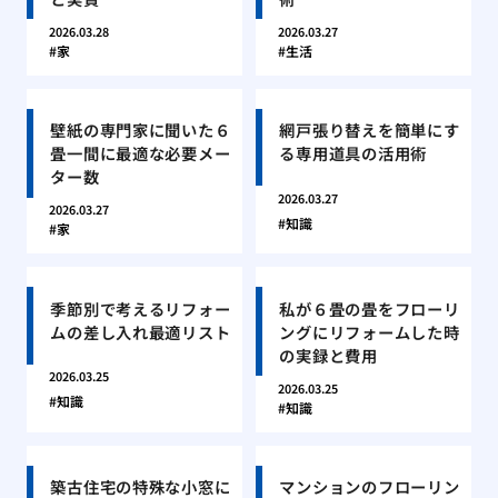
2026.03.28
2026.03.27
家
生活
壁紙の専門家に聞いた６
網戸張り替えを簡単にす
畳一間に最適な必要メー
る専用道具の活用術
ター数
2026.03.27
2026.03.27
知識
家
季節別で考えるリフォー
私が６畳の畳をフローリ
ムの差し入れ最適リスト
ングにリフォームした時
の実録と費用
2026.03.25
2026.03.25
知識
知識
築古住宅の特殊な小窓に
マンションのフローリン