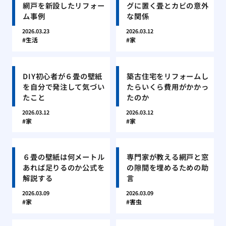
網戸を新設したリフォー
グに置く畳とカビの意外
ム事例
な関係
2026.03.23
2026.03.12
生活
家
DIY初心者が６畳の壁紙
築古住宅をリフォームし
を自分で発注して気づい
たらいくら費用がかかっ
たこと
たのか
2026.03.12
2026.03.12
家
家
６畳の壁紙は何メートル
専門家が教える網戸と窓
あれば足りるのか公式を
の隙間を埋めるための助
解説する
言
2026.03.09
2026.03.09
家
害虫