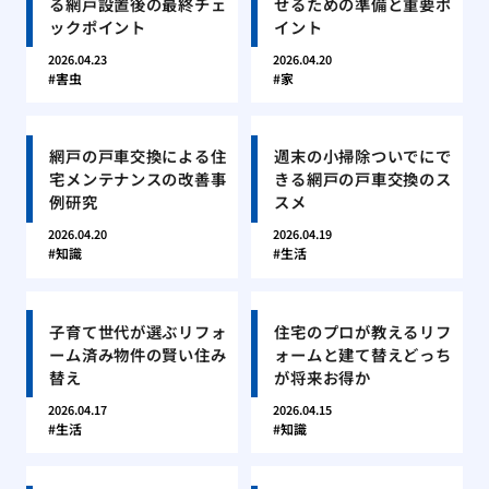
る網戸設置後の最終チェ
せるための準備と重要ポ
ックポイント
イント
2026.04.23
2026.04.20
害虫
家
網戸の戸車交換による住
週末の小掃除ついでにで
宅メンテナンスの改善事
きる網戸の戸車交換のス
例研究
スメ
2026.04.20
2026.04.19
知識
生活
子育て世代が選ぶリフォ
住宅のプロが教えるリフ
ーム済み物件の賢い住み
ォームと建て替えどっち
替え
が将来お得か
2026.04.17
2026.04.15
生活
知識