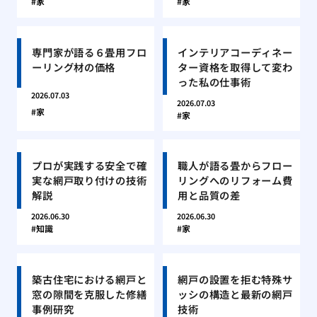
家
家
専門家が語る６畳用フロ
インテリアコーディネー
ーリング材の価格
ター資格を取得して変わ
った私の仕事術
2026.07.03
2026.07.03
家
家
プロが実践する安全で確
職人が語る畳からフロー
実な網戸取り付けの技術
リングへのリフォーム費
解説
用と品質の差
2026.06.30
2026.06.30
知識
家
築古住宅における網戸と
網戸の設置を拒む特殊サ
窓の隙間を克服した修繕
ッシの構造と最新の網戸
事例研究
技術