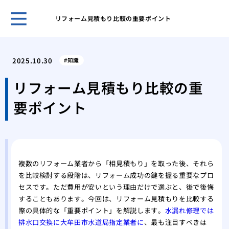
リフォーム見積もり比較の重要ポイント
ホー
表面
2025.10.30
知識
家の
ーム
リフォーム見積もり比較の重
網戸
要ポイント
グ
網戸
戦い
フロ
前の
複数のリフォーム業者から「相見積もり」を取った後、それら
愛猫
を比較検討する段階は、リフォーム成功の鍵を握る重要なプロ
シー
セスです。ただ費用が安いという理由だけで選ぶと、後で後悔
素材
することもあります。今回は、リフォーム見積もりを比較する
能
際の具体的な「重要ポイント」を解説します。
水漏れ修理では
これ
排水口交換に大牟田市水道局指定業者に
、最も注目すべきは