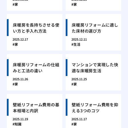
家
家
床暖房を長持ちさせる使
床暖房リフォームに適し
い方と手入れ方法
た床材の選び方
2025.12.17
2025.12.11
家
生活
床暖房リフォームの仕組
マンションで実現した快
みと工法の違い
適な床暖房生活
2025.11.26
2025.11.25
家
家
壁紙リフォーム費用の基
壁紙リフォーム費用を抑
本相場と内訳
える3つのコツ
2025.11.19
2025.11.17
知識
家