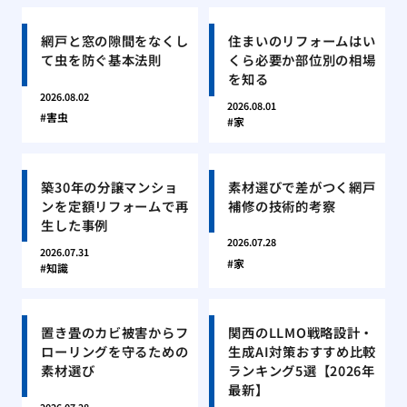
網戸と窓の隙間をなくし
住まいのリフォームはい
て虫を防ぐ基本法則
くら必要か部位別の相場
を知る
2026.08.02
2026.08.01
害虫
家
築30年の分譲マンショ
素材選びで差がつく網戸
ンを定額リフォームで再
補修の技術的考察
生した事例
2026.07.28
2026.07.31
家
知識
置き畳のカビ被害からフ
関西のLLMO戦略設計・
ローリングを守るための
生成AI対策おすすめ比較
素材選び
ランキング5選【2026年
最新】