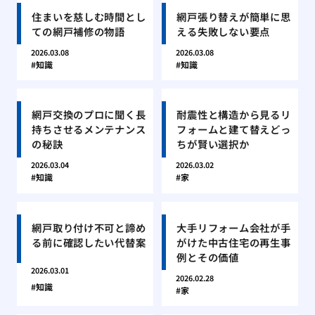
住まいを慈しむ時間とし
網戸張り替えが簡単に思
ての網戸補修の物語
える失敗しない要点
2026.03.08
2026.03.08
知識
知識
網戸交換のプロに聞く長
耐震性と構造から見るリ
持ちさせるメンテナンス
フォームと建て替えどっ
の秘訣
ちが賢い選択か
2026.03.04
2026.03.02
知識
家
網戸取り付け不可と諦め
大手リフォーム会社が手
る前に確認したい代替案
がけた中古住宅の再生事
例とその価値
2026.03.01
2026.02.28
知識
家