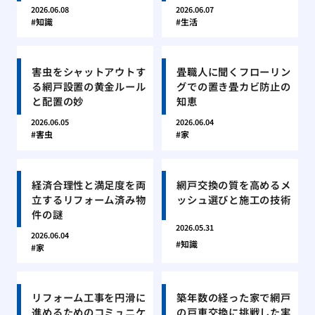
2026.06.08
2026.06.07
知識
生活
害虫をシャットアウトす
畳職人に聞くフローリン
る網戸設置の黄金ルール
グでの置き畳カビ防止の
と配置の妙
知恵
2026.06.05
2026.06.04
害虫
家
経済合理性と満足度を両
網戸交換の質を高めるメ
立するリフォーム済み物
ッシュ選びと施工の技術
件の謎
2026.05.31
2026.06.04
知識
家
リフォーム工事を円滑に
築年数の経った家で網戸
進めるためのコミュニケ
の戸車交換に挑戦した実