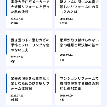
実録大手住宅メーカーで
職人さんに聞いた本音で
大規模リフォームを行っ
嬉しいリフォーム中の差
た私の決断
し入れとは
2026.07.16
2026.07.13
知識
生活
置き畳の下に潜むカビの
網戸が取り付けられない
恐怖とフローリングを傷
窓の種類と解決策の基本
めない工夫
2026.07.11
2026.07.12
家
家
楽器の演奏を心置きなく
マンションリフォームで
楽しむための防音壁リフ
費用を左右する構造の制
ォーム体験記
約と追加工事
2026.07.11
2026.07.09
生活
家