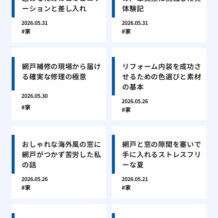
ーションと差し入れ
体験記
2026.05.31
2026.05.31
家
家
網戸補修の現場から届け
リフォーム内装を成功さ
る確実な修理の極意
せるための色選びと素材
の基本
2026.05.30
2026.05.26
家
家
おしゃれな海外風の窓に
網戸と窓の隙間を塞いで
網戸がつかず苦労した私
手に入れるストレスフリ
の話
ーな夏
2026.05.26
2026.05.21
家
家