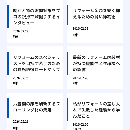
網戸と窓の隙間対策をプ
リフォーム金額を安く抑
ロの視点で深掘りするイ
えるための賢い節約術
ンタビュー
2026.02.28
2026.02.28
家
家
リフォームのスペシャリ
最新のリフォーム内装材
ストを目指す若手のため
が持つ機能性と住環境へ
の資格取得ロードマップ
の影響
2026.02.28
2026.02.28
家
家
六畳間の床を刷新するフ
私がリフォームの差し入
ローリング材の費用
れで失敗した経験から学
んだこと
2026.02.26
2026.02.26
家
生活