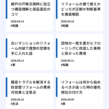
網戸の戸車交換時に役立
リフォームか建て替えか
つ構造理解と部品選定の
どっちが正解か判断基準
コツ
を徹底解説
2026.04.14
2026.04.14
知識
知識
古いマンションのリフォ
団地の一室を畳からフロ
ーム内装で理想の空間を
ーリングに改造した事例
手に入れた話
と掛かった費用
2026.04.12
2026.04.11
家
知識
騒音トラブルを解消する
リフォームは何から始め
防音壁リフォームの費用
るべきか迷った時の優先
対効果と注意点
順位の付け方
2026.04.10
2026.04.09
生活
家