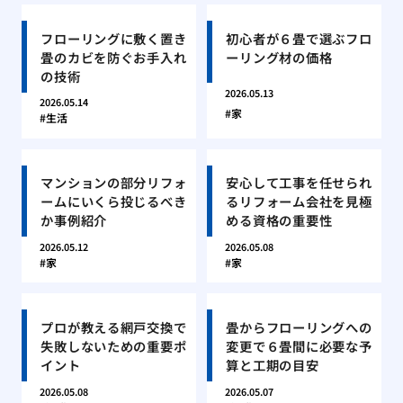
フローリングに敷く置き
初心者が６畳で選ぶフロ
畳のカビを防ぐお手入れ
ーリング材の価格
の技術
2026.05.13
2026.05.14
家
生活
マンションの部分リフォ
安心して工事を任せられ
ームにいくら投じるべき
るリフォーム会社を見極
か事例紹介
める資格の重要性
2026.05.12
2026.05.08
家
家
プロが教える網戸交換で
畳からフローリングへの
失敗しないための重要ポ
変更で６畳間に必要な予
イント
算と工期の目安
2026.05.08
2026.05.07