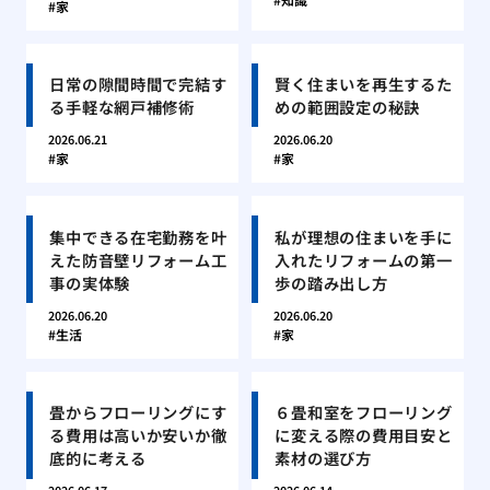
家
日常の隙間時間で完結す
賢く住まいを再生するた
る手軽な網戸補修術
めの範囲設定の秘訣
2026.06.21
2026.06.20
家
家
集中できる在宅勤務を叶
私が理想の住まいを手に
えた防音壁リフォーム工
入れたリフォームの第一
事の実体験
歩の踏み出し方
2026.06.20
2026.06.20
生活
家
畳からフローリングにす
６畳和室をフローリング
る費用は高いか安いか徹
に変える際の費用目安と
底的に考える
素材の選び方