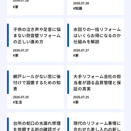
2026.07.28
2026.07.28
家
知識
子供の泣き声や足音に悩
水回りの一括リフォーム
まない防音壁リフォーム
はいくらお得になるのか
の正しい進め方
仕組みを解説
2026.07.27
2026.07.27
家
家
網戸レールがない窓に後
大手リフォーム会社の担
付けで設置するための知
当者が語る品質管理と保
恵
証の真実
2026.07.25
2026.07.25
生活
家
台所の蛇口の水漏れ修理
現代のリフォーム事情に
を依頼する前の確認ポイ
合わせた差し入れの新し