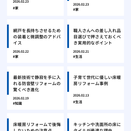
2026.02.23
2026.02.23
家
家
網戸を長持ちさせるため
職人さんへの差し入れ品
の装着と微調整のアドバ
目選びで押さえておくべ
イス
き実用的なポイント
2026.02.22
2026.02.21
家
生活
最新技術で静寂を手に入
子育て世代に優しい床暖
れる防音壁リフォームの
房リフォーム事例
驚くべき進化
2026.02.13
2026.02.19
生活
知識
床暖房リフォームで後悔
キッチンや洗面所の床に
しないための注意点
タイルが最適な理由