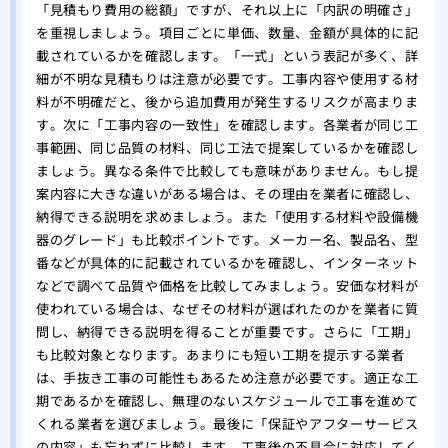
替え
「見積もり費用の総額」ですが、それ以上に「内訳の明確さ」
を重視しましょう。項目ごとに単価、数量、金額が具体的に記
載されているかを確認します。「一式」という表記が多く、詳
細が不明な見積もりは注意が必要です。工事内容や使用する材
料が不明確だと、後から追加費用が発生するリスクが高まりま
す。次に「工事内容の一致性」を確認します。各業者が同じ工
事範囲、同じ品質の材料、同じ工法で提案しているかを確認し
ましょう。異なる条件で比較しても意味がありません。もし提
案内容に大きな違いがある場合は、その理由を業者に確認し、
納得できる説明を求めましょう。また「使用する材料や設備機
器のグレード」も比較ポイントです。メーカー名、製品名、型
番などが具体的に記載されているかを確認し、インターネット
などで調べて品質や価格を比較してみましょう。安価な材料が
使われている場合は、なぜその材料が選ばれたのかを業者に質
問し、納得できる説明を得ることが重要です。さらに「工期」
も比較対象となります。あまりにも短い工期を提示する業者
は、手抜き工事の可能性もあるため注意が必要です。適正な工
期であるかを確認し、無理のないスケジュールで工事を進めて
くれる業者を選びましょう。最後に「保証やアフターサービス
の内容」も忘れずに比較します。工事後の不具合に対応してく