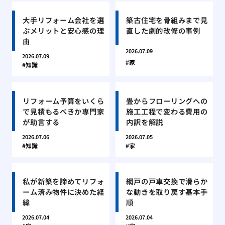
大手リフォーム会社を選
築古住宅を骨組みまで見
ぶメリットと安心感の理
直した劇的改修の事例
由
2026.07.09
2026.07.09
家
知識
リフォーム予算をいくら
畳からフローリングへの
で見積もるべきか専門家
施工工程で変わる費用の
が助言する
内訳を解説
2026.07.06
2026.07.05
知識
家
私が新築を諦めてリフォ
網戸の戸車交換で滑らか
ーム済み物件に決めた経
な動きを取り戻す基本手
緯
順
2026.07.04
2026.07.04