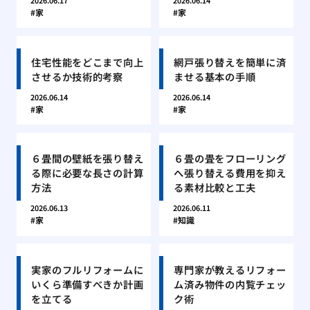
2026.06.17
2026.06.14
家
家
住宅性能をどこまで向上
網戸張り替えを簡単に済
させるか技術的考察
ませる基本の手順
2026.06.14
2026.06.14
家
家
６畳間の壁紙を張り替え
６畳の畳をフローリング
る際に必要な長さの計算
へ張り替える費用を抑え
方法
る素材比較と工夫
2026.06.13
2026.06.11
家
知識
実家のフルリフォームに
専門家が教えるリフォー
いくら準備すべきか計画
ム済み物件の内覧チェッ
を立てる
ク術