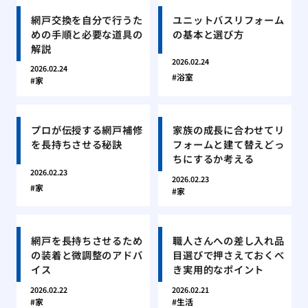
網戸交換を自分で行うた
ユニットバスリフォーム
めの手順と必要な道具の
の基本と選び方
解説
2026.02.24
2026.02.24
浴室
家
プロが伝授する網戸補修
家族の成長に合わせてリ
を長持ちさせる秘訣
フォームと建て替えどっ
ちにするか考える
2026.02.23
2026.02.23
家
家
網戸を長持ちさせるため
職人さんへの差し入れ品
の装着と微調整のアドバ
目選びで押さえておくべ
イス
き実用的なポイント
2026.02.22
2026.02.21
家
生活