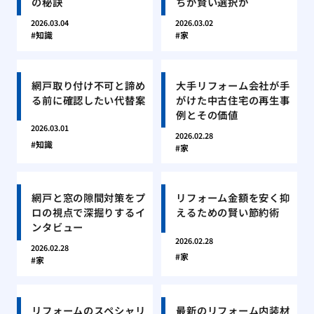
の秘訣
ちが賢い選択か
2026.03.04
2026.03.02
知識
家
網戸取り付け不可と諦め
大手リフォーム会社が手
る前に確認したい代替案
がけた中古住宅の再生事
例とその価値
2026.03.01
2026.02.28
知識
家
網戸と窓の隙間対策をプ
リフォーム金額を安く抑
ロの視点で深掘りするイ
えるための賢い節約術
ンタビュー
2026.02.28
2026.02.28
家
家
リフォームのスペシャリ
最新のリフォーム内装材