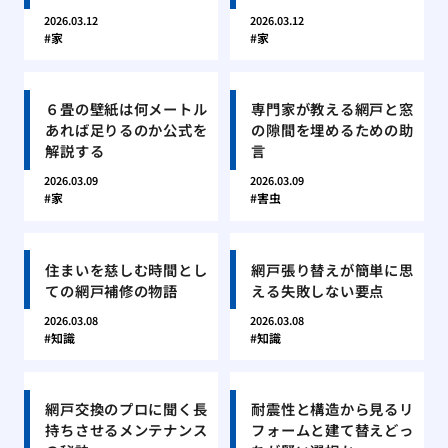
2026.03.12
2026.03.12
家
家
６畳の壁紙は何メートル
専門家が教える網戸と窓
あれば足りるのか公式を
の隙間を埋めるための助
解説する
言
2026.03.09
2026.03.09
家
害虫
住まいを慈しむ時間とし
網戸張り替えが簡単に思
ての網戸補修の物語
える失敗しない要点
2026.03.08
2026.03.08
知識
知識
網戸交換のプロに聞く長
耐震性と構造から見るリ
持ちさせるメンテナンス
フォームと建て替えどっ