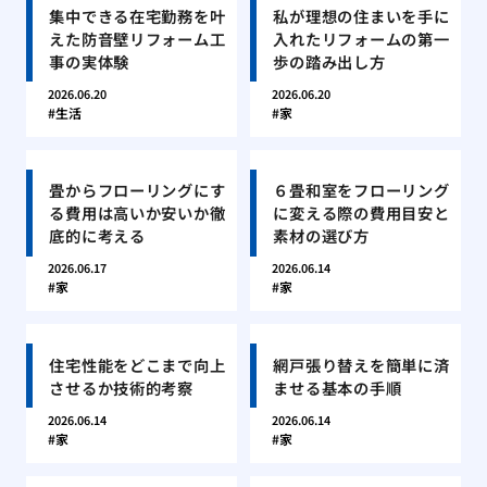
集中できる在宅勤務を叶
私が理想の住まいを手に
えた防音壁リフォーム工
入れたリフォームの第一
事の実体験
歩の踏み出し方
2026.06.20
2026.06.20
生活
家
畳からフローリングにす
６畳和室をフローリング
る費用は高いか安いか徹
に変える際の費用目安と
底的に考える
素材の選び方
2026.06.17
2026.06.14
家
家
住宅性能をどこまで向上
網戸張り替えを簡単に済
させるか技術的考察
ませる基本の手順
2026.06.14
2026.06.14
家
家