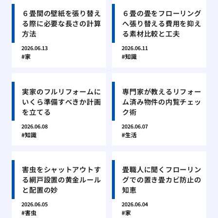
６畳間の壁紙を張り替え
６畳の畳をフローリング
る際に必要な長さの計算
へ張り替える費用を抑え
方法
る素材比較と工夫
2026.06.13
2026.06.11
家
知識
実家のフルリフォームに
専門家が教えるリフォー
いくら準備すべきか計画
ム済み物件の内覧チェッ
を立てる
ク術
2026.06.08
2026.06.07
知識
生活
害虫をシャットアウトす
畳職人に聞くフローリン
る網戸設置の黄金ルール
グでの置き畳カビ防止の
と配置の妙
知恵
2026.06.05
2026.06.04
害虫
家