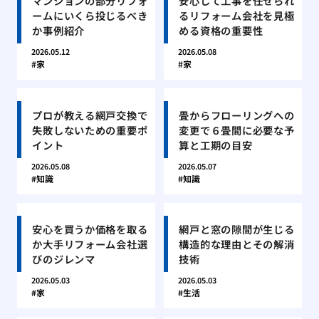
マンションの部分リフォ
安心して工事を任せられ
ームにいくら投じるべき
るリフォーム会社を見極
か事例紹介
める資格の重要性
2026.05.12
2026.05.08
家
家
プロが教える網戸交換で
畳からフローリングへの
失敗しないための重要ポ
変更で６畳間に必要な予
イント
算と工期の目安
2026.05.08
2026.05.07
知識
知識
安心を買うか価格を取る
網戸と窓の隙間が生じる
か大手リフォーム会社選
構造的な理由とその解消
びのジレンマ
技術
2026.05.03
2026.05.03
家
生活