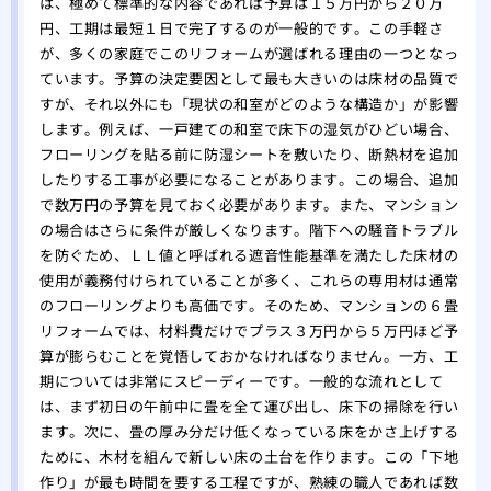
は、極めて標準的な内容であれば予算は１５万円から２０万
替え
円、工期は最短１日で完了するのが一般的です。この手軽さ
が、多くの家庭でこのリフォームが選ばれる理由の一つとなっ
ています。予算の決定要因として最も大きいのは床材の品質で
すが、それ以外にも「現状の和室がどのような構造か」が影響
します。例えば、一戸建ての和室で床下の湿気がひどい場合、
フローリングを貼る前に防湿シートを敷いたり、断熱材を追加
したりする工事が必要になることがあります。この場合、追加
で数万円の予算を見ておく必要があります。また、マンション
の場合はさらに条件が厳しくなります。階下への騒音トラブル
を防ぐため、ＬＬ値と呼ばれる遮音性能基準を満たした床材の
使用が義務付けられていることが多く、これらの専用材は通常
のフローリングよりも高価です。そのため、マンションの６畳
リフォームでは、材料費だけでプラス３万円から５万円ほど予
算が膨らむことを覚悟しておかなければなりません。一方、工
期については非常にスピーディーです。一般的な流れとして
は、まず初日の午前中に畳を全て運び出し、床下の掃除を行い
ます。次に、畳の厚み分だけ低くなっている床をかさ上げする
ために、木材を組んで新しい床の土台を作ります。この「下地
作り」が最も時間を要する工程ですが、熟練の職人であれば数