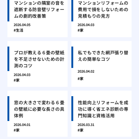
マンションの隣室の音を
マンションリフォームの
遮断する防音壁リフォー
費用で損をしないための
ムの劇的改善策
見積もりの見方
2026.04.05
2026.04.03
生活
家
プロが教える６畳の壁紙
私でもできた網戸張り替
を不足させないための計
えの簡単なコツ
測のコツ
2026.04.02
2026.04.03
家
家
窓の大きさで変わる６畳
性能向上リフォームを成
の壁紙に必要な長さの具
功に導く省エネ診断の専
体例
門知識と資格活用
2026.04.01
2026.03.31
家
家