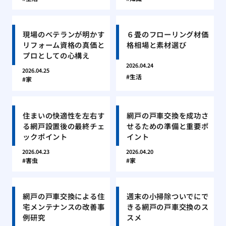
現場のベテランが明かす
６畳のフローリング材価
リフォーム資格の真価と
格相場と素材選び
プロとしての心構え
2026.04.24
2026.04.25
生活
家
住まいの快適性を左右す
網戸の戸車交換を成功さ
る網戸設置後の最終チェ
せるための準備と重要ポ
ックポイント
イント
2026.04.23
2026.04.20
害虫
家
網戸の戸車交換による住
週末の小掃除ついでにで
宅メンテナンスの改善事
きる網戸の戸車交換のス
例研究
スメ