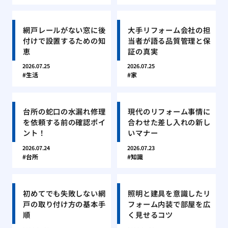
網戸レールがない窓に後
大手リフォーム会社の担
付けで設置するための知
当者が語る品質管理と保
恵
証の真実
2026.07.25
2026.07.25
生活
家
台所の蛇口の水漏れ修理
現代のリフォーム事情に
を依頼する前の確認ポイ
合わせた差し入れの新し
ント！
いマナー
2026.07.24
2026.07.23
台所
知識
初めてでも失敗しない網
照明と建具を意識したリ
戸の取り付け方の基本手
フォーム内装で部屋を広
順
く見せるコツ