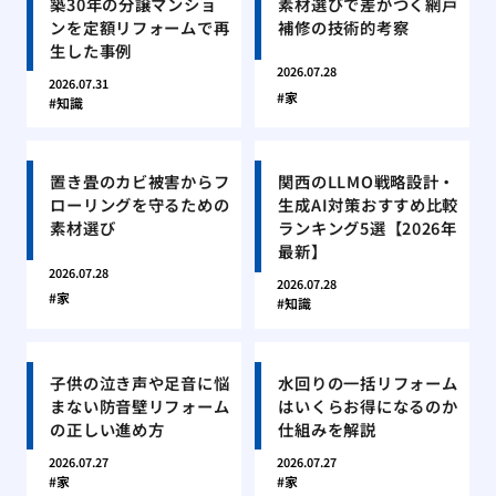
築30年の分譲マンショ
素材選びで差がつく網戸
ンを定額リフォームで再
補修の技術的考察
生した事例
2026.07.28
2026.07.31
家
知識
置き畳のカビ被害からフ
関西のLLMO戦略設計・
ローリングを守るための
生成AI対策おすすめ比較
素材選び
ランキング5選【2026年
最新】
2026.07.28
2026.07.28
家
知識
子供の泣き声や足音に悩
水回りの一括リフォーム
まない防音壁リフォーム
はいくらお得になるのか
の正しい進め方
仕組みを解説
2026.07.27
2026.07.27
家
家