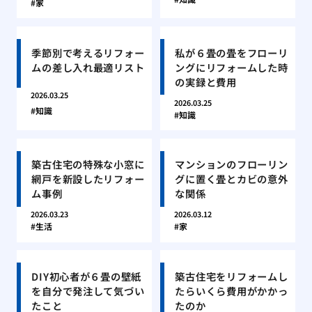
家
季節別で考えるリフォー
私が６畳の畳をフローリ
ムの差し入れ最適リスト
ングにリフォームした時
の実録と費用
2026.03.25
2026.03.25
知識
知識
築古住宅の特殊な小窓に
マンションのフローリン
網戸を新設したリフォー
グに置く畳とカビの意外
ム事例
な関係
2026.03.23
2026.03.12
生活
家
DIY初心者が６畳の壁紙
築古住宅をリフォームし
を自分で発注して気づい
たらいくら費用がかかっ
たこと
たのか