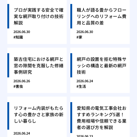
プロが実践する安全で確
職人が語る畳からフロー
実な網戸取り付けの技術
リングへのリフォーム費
解説
用と品質の差
2026.06.30
2026.06.30
知識
家
築古住宅における網戸と
網戸の設置を拒む特殊サ
窓の隙間を克服した修繕
ッシの構造と最新の網戸
事例研究
技術
2026.06.26
2026.06.24
害虫
生活
リフォーム内装がもたら
愛知県の電気工事会社お
す心の豊かさと家族の新
すすめランキング5選！
しい暮らし
費用相場や信頼できる業
者の選び方を解説
2026.06.24
2026.06.23