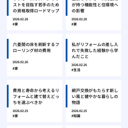
ストを目指す若手のため
が持つ機能性と住環境へ
の資格取得ロードマップ
の影響
2026.02.28
2026.02.28
家
家
六畳間の床を刷新するフ
私がリフォームの差し入
ローリング材の費用
れで失敗した経験から学
んだこと
2026.02.26
2026.02.26
家
生活
費用と寿命から考えるリ
網戸交換がもたらす新し
フォームと建て替えどっ
い風と健やかな暮らしの
ちを選ぶべきか
物語
2026.02.25
2026.02.25
家
知識