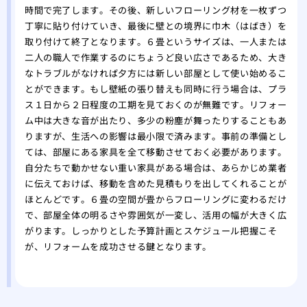
時間で完了します。その後、新しいフローリング材を一枚ずつ
丁寧に貼り付けていき、最後に壁との境界に巾木（はばき）を
取り付けて終了となります。６畳というサイズは、一人または
二人の職人で作業するのにちょうど良い広さであるため、大き
なトラブルがなければ夕方には新しい部屋として使い始めるこ
とができます。もし壁紙の張り替えも同時に行う場合は、プラ
ス１日から２日程度の工期を見ておくのが無難です。リフォー
ム中は大きな音が出たり、多少の粉塵が舞ったりすることもあ
りますが、生活への影響は最小限で済みます。事前の準備とし
ては、部屋にある家具を全て移動させておく必要があります。
自分たちで動かせない重い家具がある場合は、あらかじめ業者
に伝えておけば、移動を含めた見積もりを出してくれることが
ほとんどです。６畳の空間が畳からフローリングに変わるだけ
で、部屋全体の明るさや雰囲気が一変し、活用の幅が大きく広
がります。しっかりとした予算計画とスケジュール把握こそ
が、リフォームを成功させる鍵となります。