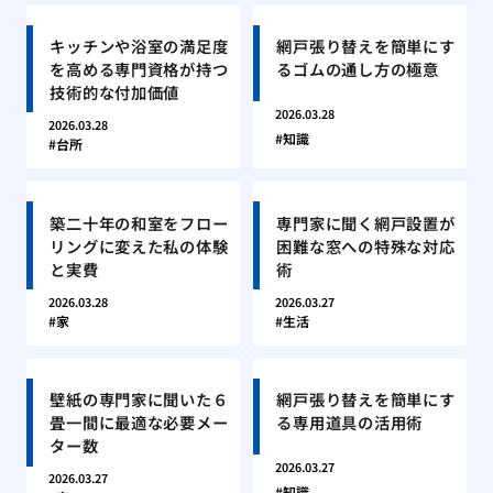
キッチンや浴室の満足度
網戸張り替えを簡単にす
を高める専門資格が持つ
るゴムの通し方の極意
技術的な付加価値
2026.03.28
2026.03.28
知識
台所
築二十年の和室をフロー
専門家に聞く網戸設置が
リングに変えた私の体験
困難な窓への特殊な対応
と実費
術
2026.03.28
2026.03.27
家
生活
壁紙の専門家に聞いた６
網戸張り替えを簡単にす
畳一間に最適な必要メー
る専用道具の活用術
ター数
2026.03.27
2026.03.27
知識