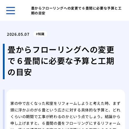
畳からフローリングへの変更で６畳間に必要な予算と工
期の目安
ホー
表面
2026.05.07
知識
家の
ーム
畳からフローリングへの変更
網戸
で６畳間に必要な予算と工期
グ
網戸
の目安
戦い
フロ
前の
愛猫
シー
家の中で古くなった和室をリフォームしようと考えた時、まず
頭に浮かぶのが６畳という広さに対する具体的な予算と、どれ
素材
くらいの期間で工事が終わるのかという点でしょう。結論から
能
申し上げますと、６畳間の畳をフローリングにするリフォーム
これ