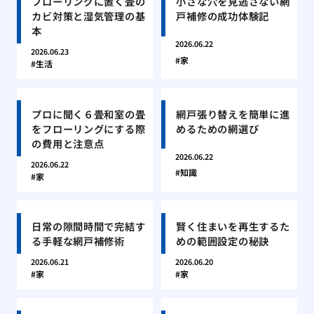
フローリングに置く畳の
小さな穴を見逃さない網
カビ対策と湿気管理の基
戸補修の成功体験記
本
2026.06.22
2026.06.23
家
生活
プロに聞く６畳和室の畳
網戸張り替えを簡単に進
をフローリングにする際
めるための網選び
の費用と注意点
2026.06.22
2026.06.22
知識
家
日常の隙間時間で完結す
賢く住まいを再生するた
る手軽な網戸補修術
めの範囲設定の秘訣
2026.06.21
2026.06.20
家
家