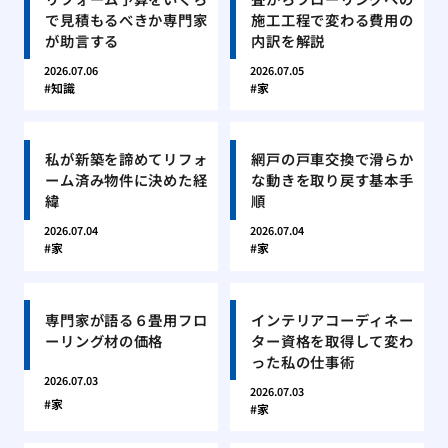
で見積もるべきか専門家
施工工程で変わる費用の
が助言する
内訳を解説
2026.07.06
2026.07.05
知識
家
私が新築を諦めてリフォ
網戸の戸車交換で滑らか
ーム済み物件に決めた経
な動きを取り戻す基本手
緯
順
2026.07.04
2026.07.04
家
家
専門家が語る６畳用フロ
インテリアコーディネー
ーリング材の価格
ター資格を取得して変わ
った私の仕事術
2026.07.03
2026.07.03
家
家