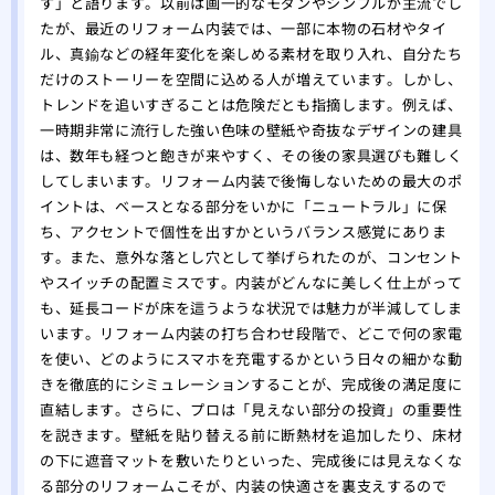
す」と語ります。以前は画一的なモダンやシンプルが主流でし
替え
たが、最近のリフォーム内装では、一部に本物の石材やタイ
ル、真鍮などの経年変化を楽しめる素材を取り入れ、自分たち
だけのストーリーを空間に込める人が増えています。しかし、
トレンドを追いすぎることは危険だとも指摘します。例えば、
一時期非常に流行した強い色味の壁紙や奇抜なデザインの建具
は、数年も経つと飽きが来やすく、その後の家具選びも難しく
してしまいます。リフォーム内装で後悔しないための最大のポ
イントは、ベースとなる部分をいかに「ニュートラル」に保
ち、アクセントで個性を出すかというバランス感覚にありま
す。また、意外な落とし穴として挙げられたのが、コンセント
やスイッチの配置ミスです。内装がどんなに美しく仕上がって
も、延長コードが床を這うような状況では魅力が半減してしま
います。リフォーム内装の打ち合わせ段階で、どこで何の家電
を使い、どのようにスマホを充電するかという日々の細かな動
きを徹底的にシミュレーションすることが、完成後の満足度に
直結します。さらに、プロは「見えない部分の投資」の重要性
を説きます。壁紙を貼り替える前に断熱材を追加したり、床材
の下に遮音マットを敷いたりといった、完成後には見えなくな
る部分のリフォームこそが、内装の快適さを裏支えするので