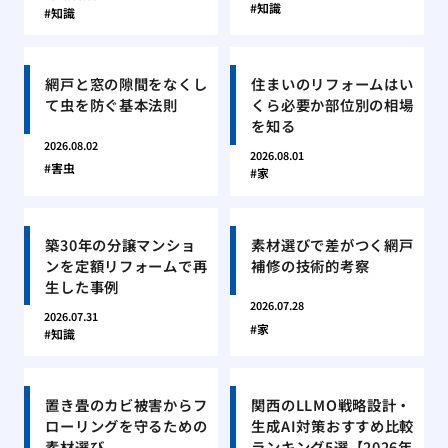
知識
知識
網戸と窓の隙間をなくし
住まいのリフォームはい
て虫を防ぐ基本法則
くら必要か部位別の相場
を知る
2026.08.02
2026.08.01
害虫
家
築30年の分譲マンショ
素材選びで差がつく網戸
ンを定額リフォームで再
補修の技術的考察
生した事例
2026.07.28
2026.07.31
家
知識
置き畳のカビ被害からフ
関西のLLMO戦略設計・
ローリングを守るための
生成AI対策おすすめ比較
素材選び
ランキング5選【2026年