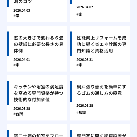
測のコツ
2026.04.02
2026.04.03
家
家
窓の大きさで変わる６畳
性能向上リフォームを成
の壁紙に必要な長さの具
功に導く省エネ診断の専
体例
門知識と資格活用
2026.04.01
2026.03.31
家
家
キッチンや浴室の満足度
網戸張り替えを簡単にす
を高める専門資格が持つ
るゴムの通し方の極意
技術的な付加価値
2026.03.28
2026.03.28
知識
台所
築二十年の和室をフロー
専門家に聞く網戸設置が