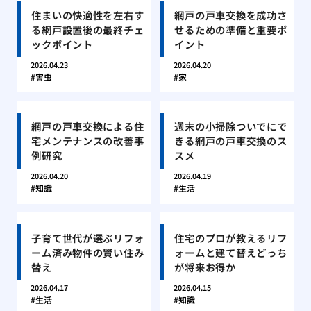
住まいの快適性を左右す
網戸の戸車交換を成功さ
る網戸設置後の最終チェ
せるための準備と重要ポ
ックポイント
イント
2026.04.23
2026.04.20
害虫
家
網戸の戸車交換による住
週末の小掃除ついでにで
宅メンテナンスの改善事
きる網戸の戸車交換のス
例研究
スメ
2026.04.20
2026.04.19
知識
生活
子育て世代が選ぶリフォ
住宅のプロが教えるリフ
ーム済み物件の賢い住み
ォームと建て替えどっち
替え
が将来お得か
2026.04.17
2026.04.15
生活
知識