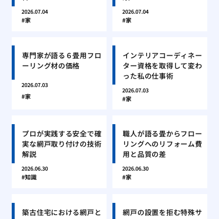
2026.07.04
2026.07.04
家
家
専門家が語る６畳用フロ
インテリアコーディネー
ーリング材の価格
ター資格を取得して変わ
った私の仕事術
2026.07.03
2026.07.03
家
家
プロが実践する安全で確
職人が語る畳からフロー
実な網戸取り付けの技術
リングへのリフォーム費
解説
用と品質の差
2026.06.30
2026.06.30
知識
家
築古住宅における網戸と
網戸の設置を拒む特殊サ