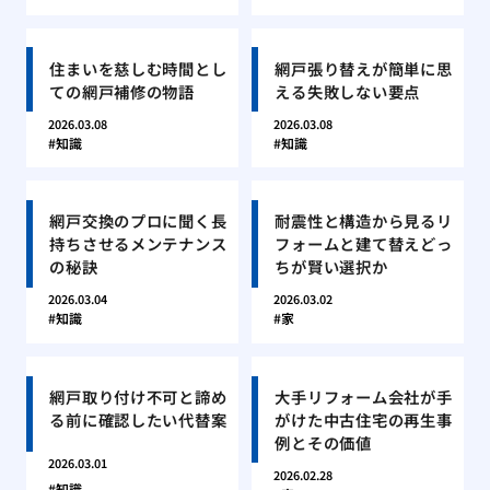
住まいを慈しむ時間とし
網戸張り替えが簡単に思
ての網戸補修の物語
える失敗しない要点
2026.03.08
2026.03.08
知識
知識
網戸交換のプロに聞く長
耐震性と構造から見るリ
持ちさせるメンテナンス
フォームと建て替えどっ
の秘訣
ちが賢い選択か
2026.03.04
2026.03.02
知識
家
網戸取り付け不可と諦め
大手リフォーム会社が手
る前に確認したい代替案
がけた中古住宅の再生事
例とその価値
2026.03.01
2026.02.28
知識