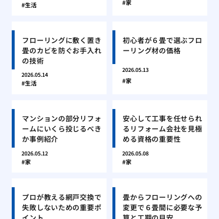
家
生活
フローリングに敷く置き
初心者が６畳で選ぶフロ
畳のカビを防ぐお手入れ
ーリング材の価格
の技術
2026.05.13
2026.05.14
家
生活
マンションの部分リフォ
安心して工事を任せられ
ームにいくら投じるべき
るリフォーム会社を見極
か事例紹介
める資格の重要性
2026.05.12
2026.05.08
家
家
プロが教える網戸交換で
畳からフローリングへの
失敗しないための重要ポ
変更で６畳間に必要な予
イント
算と工期の目安