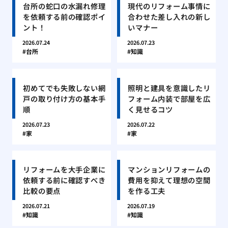
台所の蛇口の水漏れ修理
現代のリフォーム事情に
を依頼する前の確認ポイ
合わせた差し入れの新し
ント！
いマナー
2026.07.24
2026.07.23
台所
知識
初めてでも失敗しない網
照明と建具を意識したリ
戸の取り付け方の基本手
フォーム内装で部屋を広
順
く見せるコツ
2026.07.23
2026.07.22
家
家
リフォームを大手企業に
マンションリフォームの
依頼する前に確認すべき
費用を抑えて理想の空間
比較の要点
を作る工夫
2026.07.21
2026.07.19
知識
知識