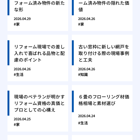
フォーム済み物件の新た
ーム済み物件の隠れた価
な形
値
2026.04.29
2026.04.26
家
家
リフォーム現場での差し
古い窓枠に新しい網戸を
入れで喜ばれる品物と配
取り付ける際の現場事例
慮のポイント
と工夫
2026.04.26
2026.04.26
生活
知識
現場のベテランが明かす
６畳のフローリング材価
リフォーム資格の真価と
格相場と素材選び
プロとしての心構え
2026.04.24
2026.04.25
生活
家