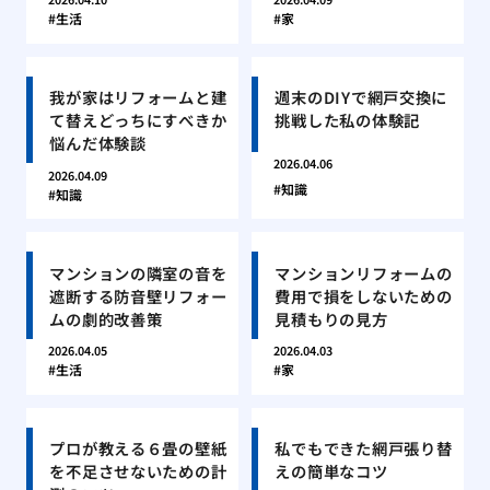
生活
家
我が家はリフォームと建
週末のDIYで網戸交換に
て替えどっちにすべきか
挑戦した私の体験記
悩んだ体験談
2026.04.06
2026.04.09
知識
知識
マンションの隣室の音を
マンションリフォームの
遮断する防音壁リフォー
費用で損をしないための
ムの劇的改善策
見積もりの見方
2026.04.05
2026.04.03
生活
家
プロが教える６畳の壁紙
私でもできた網戸張り替
を不足させないための計
えの簡単なコツ