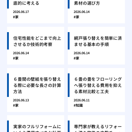
底的に考える
素材の選び方
2026.06.17
2026.06.14
家
家
住宅性能をどこまで向上
網戸張り替えを簡単に済
させるか技術的考察
ませる基本の手順
2026.06.14
2026.06.14
家
家
６畳間の壁紙を張り替え
６畳の畳をフローリング
る際に必要な長さの計算
へ張り替える費用を抑え
方法
る素材比較と工夫
2026.06.13
2026.06.11
家
知識
実家のフルリフォームに
専門家が教えるリフォー