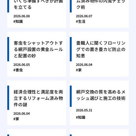
いくら準備すべきか計画
ム済み物件の内覧チェッ
を立てる
ク術
2026.06.08
2026.06.07
知識
生活
害虫をシャットアウトす
畳職人に聞くフローリン
る網戸設置の黄金ルール
グでの置き畳カビ防止の
と配置の妙
知恵
2026.06.05
2026.06.04
害虫
家
経済合理性と満足度を両
網戸交換の質を高めるメ
立するリフォーム済み物
ッシュ選びと施工の技術
件の謎
2026.05.31
2026.06.04
知識
家