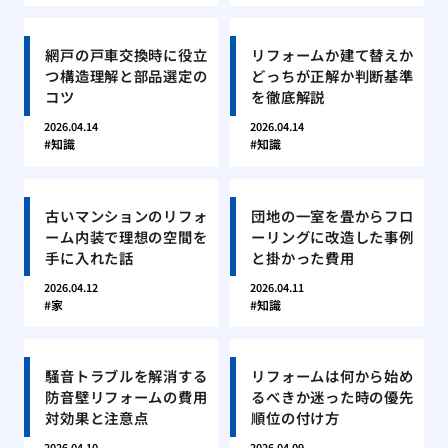
網戸の戸車交換時に役立
リフォームか建て替えか
つ構造理解と部品選定の
どっちが正解か判断基準
コツ
を徹底解説
2026.04.14
2026.04.14
知識
知識
古いマンションのリフォ
団地の一室を畳からフロ
ーム内装で理想の空間を
ーリングに改造した事例
手に入れた話
と掛かった費用
2026.04.12
2026.04.11
家
知識
騒音トラブルを解消する
リフォームは何から始め
防音壁リフォームの費用
るべきか迷った時の優先
対効果と注意点
順位の付け方
2026.04.10
2026.04.09