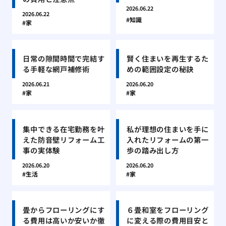
2026.06.22
2026.06.22
知識
家
日常の隙間時間で完結す
賢く住まいを再生するた
る手軽な網戸補修術
めの範囲設定の秘訣
2026.06.21
2026.06.20
家
家
集中できる在宅勤務を叶
私が理想の住まいを手に
えた防音壁リフォーム工
入れたリフォームの第一
事の実体験
歩の踏み出し方
2026.06.20
2026.06.20
生活
家
畳からフローリングにす
６畳和室をフローリング
る費用は高いか安いか徹
に変える際の費用目安と