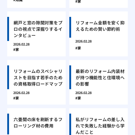
家
網戸と窓の隙間対策をプ
リフォーム金額を安く抑
ロの視点で深掘りするイ
えるための賢い節約術
ンタビュー
2026.02.28
2026.02.28
家
家
リフォームのスペシャリ
最新のリフォーム内装材
ストを目指す若手のため
が持つ機能性と住環境へ
の資格取得ロードマップ
の影響
2026.02.28
2026.02.28
家
家
六畳間の床を刷新するフ
私がリフォームの差し入
ローリング材の費用
れで失敗した経験から学
んだこと