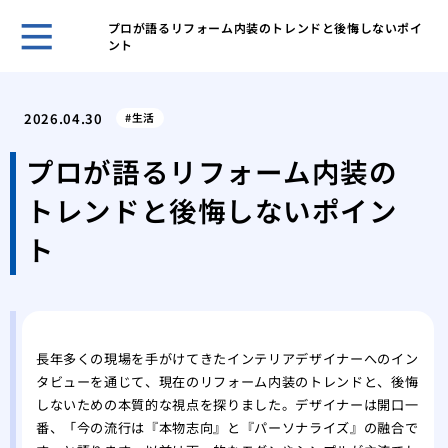
プロが語るリフォーム内装のトレンドと後悔しないポイ
ント
ホー
表面
2026.04.30
生活
家の
ーム
プロが語るリフォーム内装の
網戸
トレンドと後悔しないポイン
グ
網戸
ト
戦い
フロ
前の
愛猫
シー
長年多くの現場を手がけてきたインテリアデザイナーへのイン
タビューを通じて、現在のリフォーム内装のトレンドと、後悔
素材
しないための本質的な視点を探りました。デザイナーは開口一
能
番、「今の流行は『本物志向』と『パーソナライズ』の融合で
これ