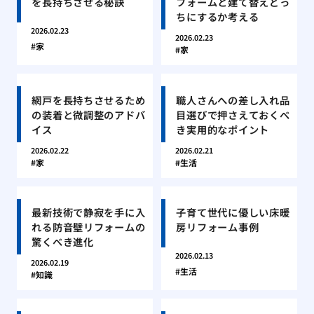
を長持ちさせる秘訣
フォームと建て替えどっ
ちにするか考える
2026.02.23
2026.02.23
家
家
網戸を長持ちさせるため
職人さんへの差し入れ品
の装着と微調整のアドバ
目選びで押さえておくべ
イス
き実用的なポイント
2026.02.22
2026.02.21
家
生活
最新技術で静寂を手に入
子育て世代に優しい床暖
れる防音壁リフォームの
房リフォーム事例
驚くべき進化
2026.02.13
2026.02.19
生活
知識