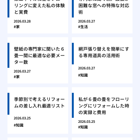
リングに変えた私の体験
困難な窓への特殊な対応
と実費
術
2026.03.28
2026.03.27
家
生活
壁紙の専門家に聞いた６
網戸張り替えを簡単にす
畳一間に最適な必要メー
る専用道具の活用術
ター数
2026.03.27
2026.03.27
知識
家
季節別で考えるリフォー
私が６畳の畳をフローリ
ムの差し入れ最適リスト
ングにリフォームした時
の実録と費用
2026.03.25
2026.03.25
知識
知識