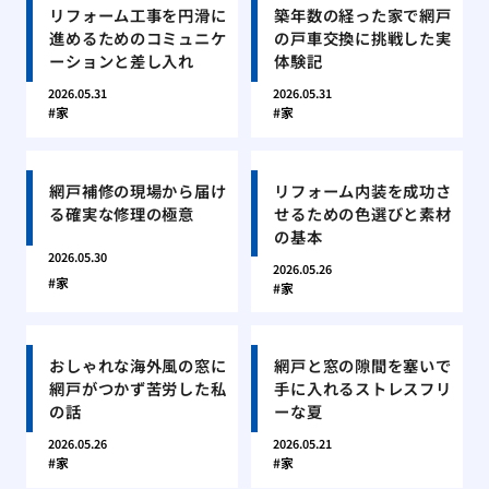
リフォーム工事を円滑に
築年数の経った家で網戸
進めるためのコミュニケ
の戸車交換に挑戦した実
ーションと差し入れ
体験記
2026.05.31
2026.05.31
家
家
網戸補修の現場から届け
リフォーム内装を成功さ
る確実な修理の極意
せるための色選びと素材
の基本
2026.05.30
2026.05.26
家
家
おしゃれな海外風の窓に
網戸と窓の隙間を塞いで
網戸がつかず苦労した私
手に入れるストレスフリ
の話
ーな夏
2026.05.26
2026.05.21
家
家