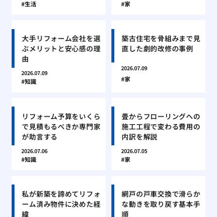
生活
家
大手リフォーム会社を選
築古住宅を骨組みまで見
ぶメリットと安心感の理
直した劇的改修の事例
由
2026.07.09
2026.07.09
家
知識
リフォーム予算をいくら
畳からフローリングへの
で見積もるべきか専門家
施工工程で変わる費用の
が助言する
内訳を解説
2026.07.06
2026.07.05
知識
家
私が新築を諦めてリフォ
網戸の戸車交換で滑らか
ーム済み物件に決めた経
な動きを取り戻す基本手
緯
順