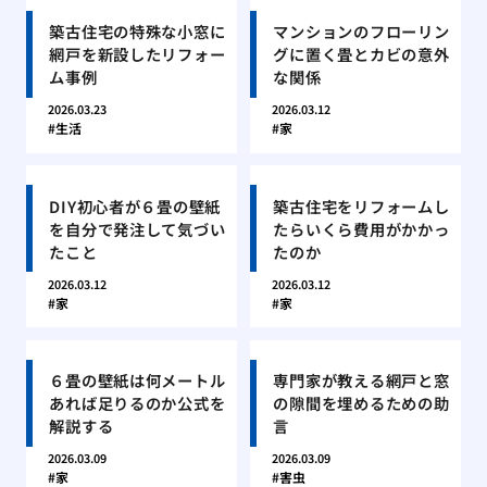
築古住宅の特殊な小窓に
マンションのフローリン
網戸を新設したリフォー
グに置く畳とカビの意外
ム事例
な関係
2026.03.23
2026.03.12
生活
家
DIY初心者が６畳の壁紙
築古住宅をリフォームし
を自分で発注して気づい
たらいくら費用がかかっ
たこと
たのか
2026.03.12
2026.03.12
家
家
６畳の壁紙は何メートル
専門家が教える網戸と窓
あれば足りるのか公式を
の隙間を埋めるための助
解説する
言
2026.03.09
2026.03.09
家
害虫