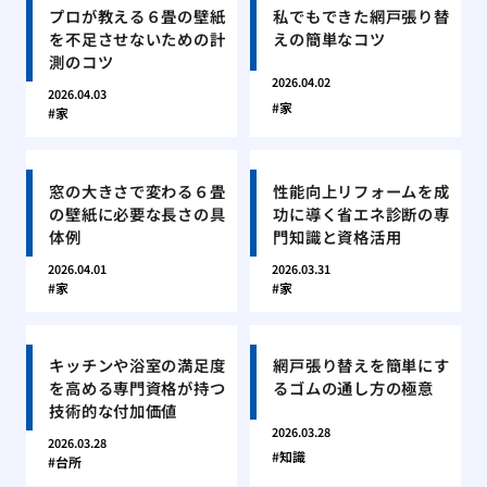
プロが教える６畳の壁紙
私でもできた網戸張り替
を不足させないための計
えの簡単なコツ
測のコツ
2026.04.02
2026.04.03
家
家
窓の大きさで変わる６畳
性能向上リフォームを成
の壁紙に必要な長さの具
功に導く省エネ診断の専
体例
門知識と資格活用
2026.04.01
2026.03.31
家
家
キッチンや浴室の満足度
網戸張り替えを簡単にす
を高める専門資格が持つ
るゴムの通し方の極意
技術的な付加価値
2026.03.28
2026.03.28
知識
台所