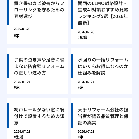
置き畳のカビ被害からフ
関西のLLMO戦略設計・
ローリングを守るための
生成AI対策おすすめ比較
素材選び
ランキング5選【2026年
最新】
2026.07.28
2026.07.28
家
知識
子供の泣き声や足音に悩
水回りの一括リフォーム
まない防音壁リフォーム
はいくらお得になるのか
の正しい進め方
仕組みを解説
2026.07.27
2026.07.27
家
家
網戸レールがない窓に後
大手リフォーム会社の担
付けで設置するための知
当者が語る品質管理と保
恵
証の真実
2026.07.25
2026.07.25
生活
家