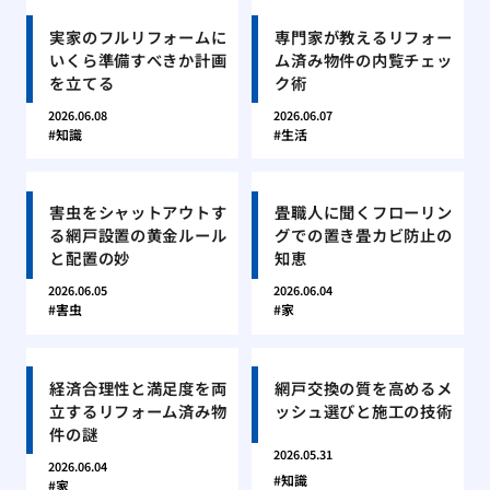
実家のフルリフォームに
専門家が教えるリフォー
いくら準備すべきか計画
ム済み物件の内覧チェッ
を立てる
ク術
2026.06.08
2026.06.07
知識
生活
害虫をシャットアウトす
畳職人に聞くフローリン
る網戸設置の黄金ルール
グでの置き畳カビ防止の
と配置の妙
知恵
2026.06.05
2026.06.04
害虫
家
経済合理性と満足度を両
網戸交換の質を高めるメ
立するリフォーム済み物
ッシュ選びと施工の技術
件の謎
2026.05.31
2026.06.04
知識
家