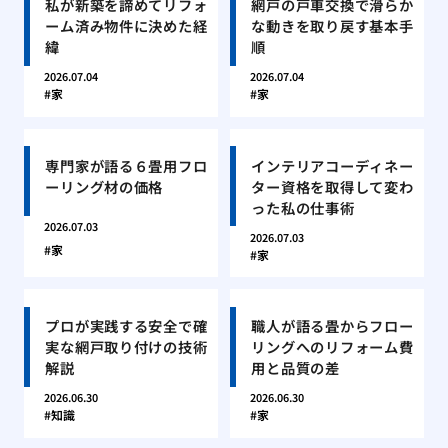
私が新築を諦めてリフォ
網戸の戸車交換で滑らか
ーム済み物件に決めた経
な動きを取り戻す基本手
緯
順
2026.07.04
2026.07.04
家
家
専門家が語る６畳用フロ
インテリアコーディネー
ーリング材の価格
ター資格を取得して変わ
った私の仕事術
2026.07.03
2026.07.03
家
家
プロが実践する安全で確
職人が語る畳からフロー
実な網戸取り付けの技術
リングへのリフォーム費
解説
用と品質の差
2026.06.30
2026.06.30
知識
家