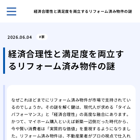
経済合理性と満足度を両立するリフォーム済み物件の謎
ホー
表面
2026.06.04
家
家の
ーム
経済合理性と満足度を両立す
網戸
るリフォーム済み物件の謎
グ
網戸
戦い
フロ
前の
なぜこれほどまでにリフォーム済み物件が市場で支持されてい
愛猫
るのでしょうか。その謎を解く鍵は、現代人が求める「タイム
シー
パフォーマンス」と「経済合理性」の高度な融合にあります。
素材
かつて、マイホーム購入といえば新築一辺倒だった時代から、
能
今や賢い消費者は「実質的な価値」を重視するようになりまし
これ
た。リフォーム済み物件は、不動産業者がプロの視点で仕入れ