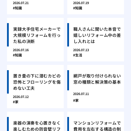
2026.07.21
2026.07.19
知識
知識
実録大手住宅メーカーで
職人さんに聞いた本音で
大規模リフォームを行っ
嬉しいリフォーム中の差
た私の決断
し入れとは
2026.07.16
2026.07.13
知識
生活
置き畳の下に潜むカビの
網戸が取り付けられない
恐怖とフローリングを傷
窓の種類と解決策の基本
めない工夫
2026.07.11
2026.07.12
家
家
楽器の演奏を心置きなく
マンションリフォームで
楽しむための防音壁リフ
費用を左右する構造の制