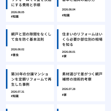
にする費用と手順
2026.08.04
2026.08.05
知識
知識
網戸と窓の隙間をなくし
住まいのリフォームはい
て虫を防ぐ基本法則
くら必要か部位別の相場
を知る
2026.08.02
2026.08.01
害虫
家
築30年の分譲マンショ
素材選びで差がつく網戸
ンを定額リフォームで再
補修の技術的考察
生した事例
2026.07.28
2026.07.31
家
知識