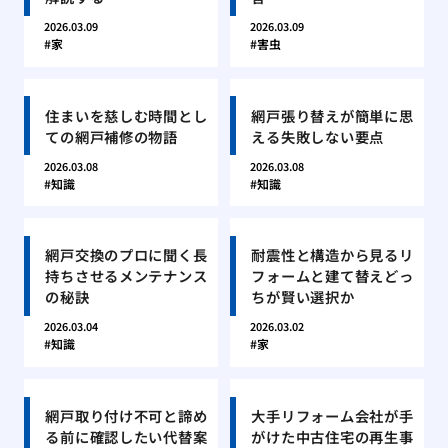
2026.03.09
2026.03.09
家
害虫
住まいを慈しむ時間とし
網戸張り替えが簡単に思
ての網戸補修の物語
える失敗しない要点
2026.03.08
2026.03.08
知識
知識
網戸交換のプロに聞く長
耐震性と構造から見るリ
持ちさせるメンテナンス
フォームと建て替えどっ
の秘訣
ちが賢い選択か
2026.03.04
2026.03.02
知識
家
網戸取り付け不可と諦め
大手リフォーム会社が手
る前に確認したい代替案
がけた中古住宅の再生事