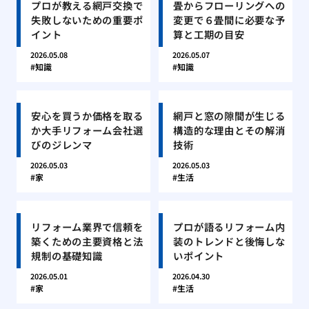
プロが教える網戸交換で
畳からフローリングへの
失敗しないための重要ポ
変更で６畳間に必要な予
イント
算と工期の目安
2026.05.08
2026.05.07
知識
知識
安心を買うか価格を取る
網戸と窓の隙間が生じる
か大手リフォーム会社選
構造的な理由とその解消
びのジレンマ
技術
2026.05.03
2026.05.03
家
生活
リフォーム業界で信頼を
プロが語るリフォーム内
築くための主要資格と法
装のトレンドと後悔しな
規制の基礎知識
いポイント
2026.05.01
2026.04.30
家
生活