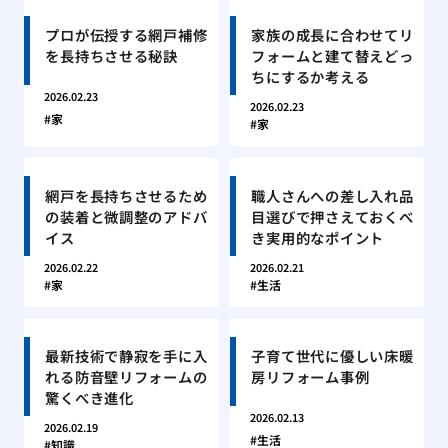
プロが伝授する網戸補修
家族の成長に合わせてリ
を長持ちさせる秘訣
フォームと建て替えどっ
ちにするか考える
2026.02.23
2026.02.23
家
家
網戸を長持ちさせるため
職人さんへの差し入れ品
の装着と微調整のアドバ
目選びで押さえておくべ
イス
き実用的なポイント
2026.02.22
2026.02.21
家
生活
最新技術で静寂を手に入
子育て世代に優しい床暖
れる防音壁リフォームの
房リフォーム事例
驚くべき進化
2026.02.13
2026.02.19
生活
知識