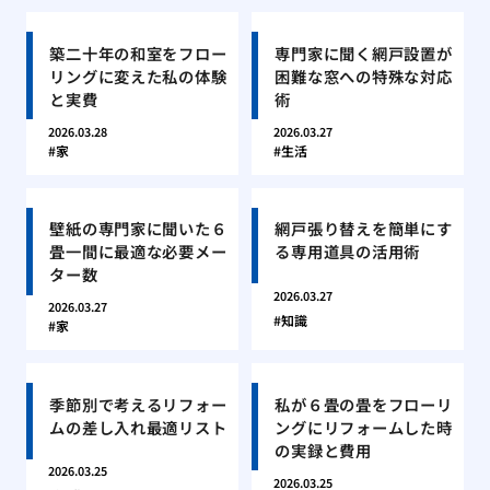
築二十年の和室をフロー
専門家に聞く網戸設置が
リングに変えた私の体験
困難な窓への特殊な対応
と実費
術
2026.03.28
2026.03.27
家
生活
壁紙の専門家に聞いた６
網戸張り替えを簡単にす
畳一間に最適な必要メー
る専用道具の活用術
ター数
2026.03.27
2026.03.27
知識
家
季節別で考えるリフォー
私が６畳の畳をフローリ
ムの差し入れ最適リスト
ングにリフォームした時
の実録と費用
2026.03.25
2026.03.25