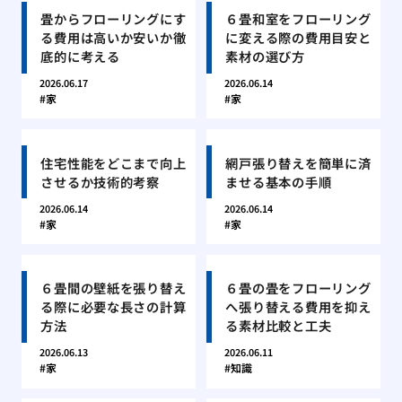
畳からフローリングにす
６畳和室をフローリング
る費用は高いか安いか徹
に変える際の費用目安と
底的に考える
素材の選び方
2026.06.17
2026.06.14
家
家
住宅性能をどこまで向上
網戸張り替えを簡単に済
させるか技術的考察
ませる基本の手順
2026.06.14
2026.06.14
家
家
６畳間の壁紙を張り替え
６畳の畳をフローリング
る際に必要な長さの計算
へ張り替える費用を抑え
方法
る素材比較と工夫
2026.06.13
2026.06.11
家
知識