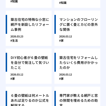
知識
知識
築古住宅の特殊な小窓に
マンションのフローリン
網戸を新設したリフォー
グに置く畳とカビの意外
ム事例
な関係
2026.03.23
2026.03.12
生活
家
DIY初心者が６畳の壁紙
築古住宅をリフォームし
を自分で発注して気づい
たらいくら費用がかかっ
たこと
たのか
2026.03.12
2026.03.12
家
家
６畳の壁紙は何メートル
専門家が教える網戸と窓
あれば足りるのか公式を
の隙間を埋めるための助
解説する
言