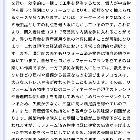
替え
を行い、効率的に一括して工事を発注するため、個人が中古物
件を買って個別にリフォームするよりも、総額を安く抑えられ
るケースが多々あります。いわば、オーダーメイドではなくセ
ミ既製品としての利点を最大限に活かしているのです。これに
より、購入者は低コストで高品質な内装を手に入れることがで
き、浮いた資金を資産運用や他の消費に回すことが可能になり
ます。これは現代の経済感覚において非常に合理的な選択で
す。また、満足度の面でもリフォーム済み物件は独自の地位を
築いています。自分でゼロからリフォームプランを立てるのは
楽しい作業ですが、一方で多忙な現代人にとっては、数えきれ
ないほどの建材や設備から最適なものを選び出すプロセスは、
大きなストレスや決断疲れを伴うこともあります。その点、リ
フォーム済み物件はプロのコーディネーターが現代のトレンド
や普遍的な使い勝手を考慮してあらかじめパッケージングして
いるため、失敗が少なく、即座に高い満足度を得やすいので
す。また、資産価値の維持という観点からも興味深い側面があ
ります。新築物件は購入した瞬間に価値が二割程度下がると言
われますが、リフォーム済み物件は既に建物の価値が下げ止ま
った中古価格をベースにしているため、将来の売却時における
価格の下落率が緩やかである傾向にあります。つまり、住んで