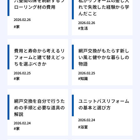
六畳間の床を刷新するフ
私がリフォームの差し入
ローリング材の費用
れで失敗した経験から学
んだこと
2026.02.26
2026.02.26
家
生活
費用と寿命から考えるリ
網戸交換がもたらす新し
フォームと建て替えどっ
い風と健やかな暮らしの
ちを選ぶべきか
物語
2026.02.25
2026.02.25
家
知識
網戸交換を自分で行うた
ユニットバスリフォーム
めの手順と必要な道具の
の基本と選び方
解説
2026.02.24
2026.02.24
浴室
家