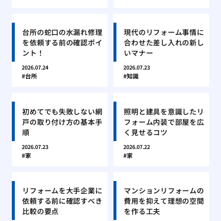
台所の蛇口の水漏れ修理
現代のリフォーム事情に
を依頼する前の確認ポイ
合わせた差し入れの新し
ント！
いマナー
2026.07.24
2026.07.23
台所
知識
初めてでも失敗しない網
照明と建具を意識したリ
戸の取り付け方の基本手
フォーム内装で部屋を広
順
く見せるコツ
2026.07.23
2026.07.22
家
家
リフォームを大手企業に
マンションリフォームの
依頼する前に確認すべき
費用を抑えて理想の空間
比較の要点
を作る工夫