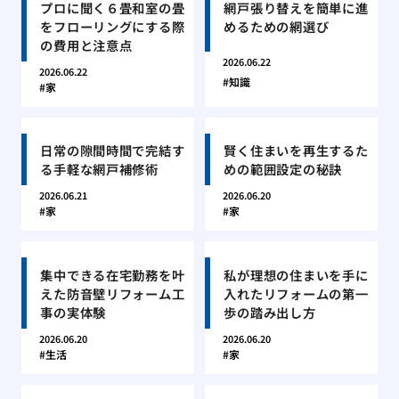
プロに聞く６畳和室の畳
網戸張り替えを簡単に進
をフローリングにする際
めるための網選び
の費用と注意点
2026.06.22
2026.06.22
知識
家
日常の隙間時間で完結す
賢く住まいを再生するた
る手軽な網戸補修術
めの範囲設定の秘訣
2026.06.21
2026.06.20
家
家
集中できる在宅勤務を叶
私が理想の住まいを手に
えた防音壁リフォーム工
入れたリフォームの第一
事の実体験
歩の踏み出し方
2026.06.20
2026.06.20
生活
家