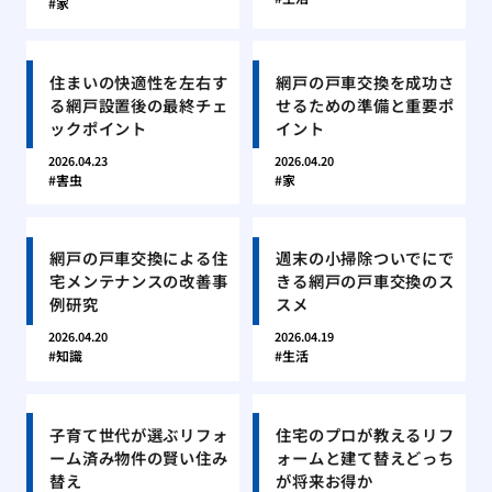
家
住まいの快適性を左右す
網戸の戸車交換を成功さ
る網戸設置後の最終チェ
せるための準備と重要ポ
ックポイント
イント
2026.04.23
2026.04.20
害虫
家
網戸の戸車交換による住
週末の小掃除ついでにで
宅メンテナンスの改善事
きる網戸の戸車交換のス
例研究
スメ
2026.04.20
2026.04.19
知識
生活
子育て世代が選ぶリフォ
住宅のプロが教えるリフ
ーム済み物件の賢い住み
ォームと建て替えどっち
替え
が将来お得か