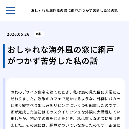
おしゃれな海外風の窓に網戸がつかず苦労した私の話
ホー
表面
2026.05.26
家
家の
ーム
おしゃれな海外風の窓に網戸
網戸
がつかず苦労した私の話
グ
網戸
戦い
フロ
前の
憧れのデザイン住宅を建てたとき、私は窓の見た目に非常にこ
愛猫
だわりました。欧米のカフェで見かけるような、外側にパカッ
シー
と開く縦すべり出し窓をリビングにいくつも配置したのです。
素材
家が完成した当初はそのスタイリッシュな外観に大満足してい
能
ましたが、初めての夏を迎えたとき、私は重大なミスに気づき
これ
ました。その窓には、網戸がついていなかったのです。正確に