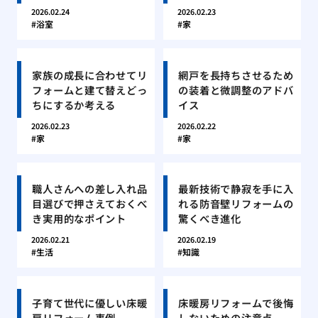
2026.02.24
2026.02.23
浴室
家
家族の成長に合わせてリ
網戸を長持ちさせるため
フォームと建て替えどっ
の装着と微調整のアドバ
ちにするか考える
イス
2026.02.23
2026.02.22
家
家
職人さんへの差し入れ品
最新技術で静寂を手に入
目選びで押さえておくべ
れる防音壁リフォームの
き実用的なポイント
驚くべき進化
2026.02.21
2026.02.19
生活
知識
子育て世代に優しい床暖
床暖房リフォームで後悔
房リフォーム事例
しないための注意点