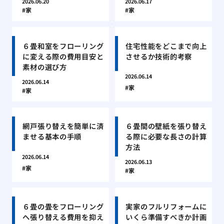
2026.06.20
2026.06.17
家
家
６畳和室をフローリング
住宅性能をどこまで向上
に変える際の費用目安と
させるか技術的考察
素材の選び方
2026.06.14
2026.06.14
家
家
網戸張り替えを簡単に済
６畳間の壁紙を張り替え
ませる基本の手順
る際に必要な長さの計算
方法
2026.06.14
2026.06.13
家
家
６畳の畳をフローリング
実家のフルリフォームに
へ張り替える費用を抑え
いくら準備すべきか計画