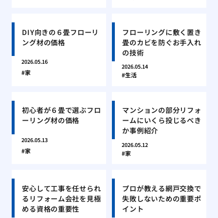
DIY向きの６畳フローリ
フローリングに敷く置き
ング材の価格
畳のカビを防ぐお手入れ
の技術
2026.05.16
2026.05.14
家
生活
初心者が６畳で選ぶフロ
マンションの部分リフォ
ーリング材の価格
ームにいくら投じるべき
か事例紹介
2026.05.13
2026.05.12
家
家
安心して工事を任せられ
プロが教える網戸交換で
るリフォーム会社を見極
失敗しないための重要ポ
める資格の重要性
イント