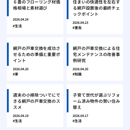
６畳のフローリング材価
住まいの快適性を左右す
格相場と素材選び
る網戸設置後の最終チェ
ックポイント
2026.04.24
2026.04.23
生活
害虫
網戸の戸車交換を成功さ
網戸の戸車交換による住
せるための準備と重要ポ
宅メンテナンスの改善事
イント
例研究
2026.04.20
2026.04.20
家
知識
週末の小掃除ついでにで
子育て世代が選ぶリフォ
きる網戸の戸車交換のス
ーム済み物件の賢い住み
スメ
替え
2026.04.19
2026.04.17
生活
生活