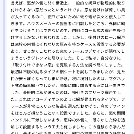
替え
言えば、窓が外側に開く構造上、一般的な網戸が物理的に取り
付けられない窓だったというわけです。窓を開ければ涼しい風
が入ってくるのに、網戸がないために蚊や蛾が次々と侵入して
きます。ハウスメーカーの担当者に相談したところ、外側に網
戸をつけることはできないので、内側にロール式の網戸を後付
けするしかないと言われました。しかし、後付けのロール網戸
は窓枠の内側にそれなりの厚みを持つケースを設置する必要が
あり、せっかくこだわった窓のフレームのデザインが隠れてし
まうというジレンマに陥りました。そこで私は、自分なりに
「取り付けできない窓」を克服する方法を調べ尽くしました。
最初は市販の貼るタイプの網シートを試してみましたが、見た
目が安っぽくなってしまい断念。次に検討したのは、マグネッ
ト式の簡易網戸でしたが、頻繁に開け閉めする窓には不向きで
した。最終的に私が選んだのは、横引きのプリーツ網戸でし
た。これはアコーディオンのように網が畳まれるタイプで、フ
レームが非常にスリムな製品を選んだおかげで、窓のデザイン
をほとんど損なうことなく設置できました。さらに、窓の開閉
ハンドルに干渉しないよう、窓枠の外側に一段ふかした枠を追
加して設置するという工夫も施しました。この経験から学んだ
のは、デザイン性の高い窓ほど、網戸の設置には高度な計算が