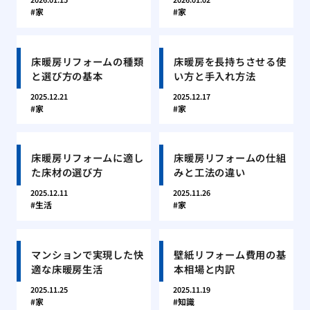
家
家
床暖房リフォームの種類
床暖房を長持ちさせる使
と選び方の基本
い方と手入れ方法
2025.12.21
2025.12.17
家
家
床暖房リフォームに適し
床暖房リフォームの仕組
た床材の選び方
みと工法の違い
2025.12.11
2025.11.26
生活
家
マンションで実現した快
壁紙リフォーム費用の基
適な床暖房生活
本相場と内訳
2025.11.25
2025.11.19
家
知識