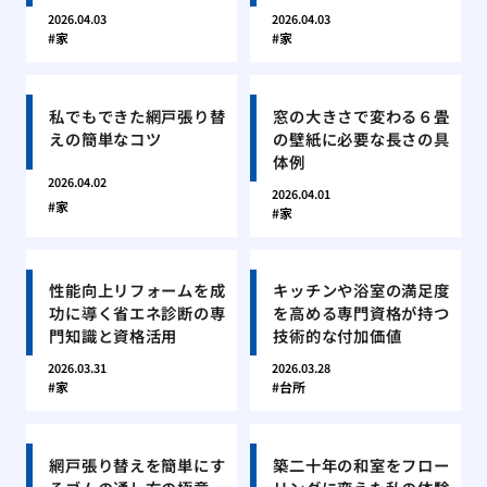
2026.04.03
2026.04.03
家
家
私でもできた網戸張り替
窓の大きさで変わる６畳
えの簡単なコツ
の壁紙に必要な長さの具
体例
2026.04.02
2026.04.01
家
家
性能向上リフォームを成
キッチンや浴室の満足度
功に導く省エネ診断の専
を高める専門資格が持つ
門知識と資格活用
技術的な付加価値
2026.03.31
2026.03.28
家
台所
網戸張り替えを簡単にす
築二十年の和室をフロー