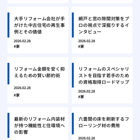
大手リフォーム会社が手
網戸と窓の隙間対策をプ
がけた中古住宅の再生事
ロの視点で深掘りするイ
例とその価値
ンタビュー
2026.02.28
2026.02.28
家
家
リフォーム金額を安く抑
リフォームのスペシャリ
えるための賢い節約術
ストを目指す若手のため
の資格取得ロードマップ
2026.02.28
2026.02.28
家
家
最新のリフォーム内装材
六畳間の床を刷新するフ
が持つ機能性と住環境へ
ローリング材の費用
の影響
2026.02.26