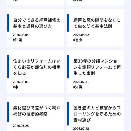
自分でできる網戸補修の
網戸と窓の隙間をなくし
基本と道具の選び方
て虫を防ぐ基本法則
2026.08.04
2026.08.02
知識
害虫
住まいのリフォームはい
築30年の分譲マンショ
くら必要か部位別の相場
ンを定額リフォームで再
を知る
生した事例
2026.08.01
2026.07.31
家
知識
素材選びで差がつく網戸
置き畳のカビ被害からフ
補修の技術的考察
ローリングを守るための
素材選び
2026.07.28
2026.07.28