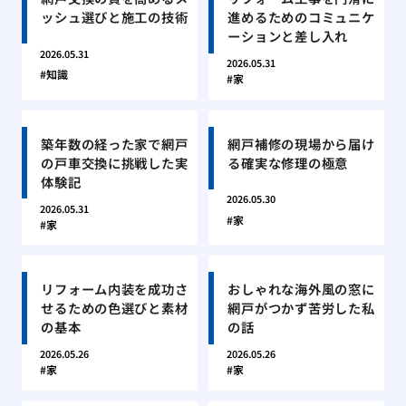
ッシュ選びと施工の技術
進めるためのコミュニケ
ーションと差し入れ
2026.05.31
2026.05.31
知識
家
築年数の経った家で網戸
網戸補修の現場から届け
の戸車交換に挑戦した実
る確実な修理の極意
体験記
2026.05.30
2026.05.31
家
家
リフォーム内装を成功さ
おしゃれな海外風の窓に
せるための色選びと素材
網戸がつかず苦労した私
の基本
の話
2026.05.26
2026.05.26
家
家