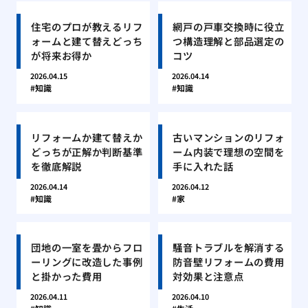
住宅のプロが教えるリフ
網戸の戸車交換時に役立
ォームと建て替えどっち
つ構造理解と部品選定の
が将来お得か
コツ
2026.04.15
2026.04.14
知識
知識
リフォームか建て替えか
古いマンションのリフォ
どっちが正解か判断基準
ーム内装で理想の空間を
を徹底解説
手に入れた話
2026.04.14
2026.04.12
知識
家
団地の一室を畳からフロ
騒音トラブルを解消する
ーリングに改造した事例
防音壁リフォームの費用
と掛かった費用
対効果と注意点
2026.04.11
2026.04.10