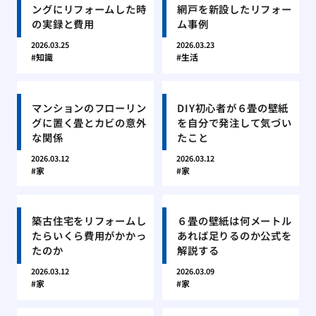
ングにリフォームした時
網戸を新設したリフォー
の実録と費用
ム事例
2026.03.25
2026.03.23
知識
生活
マンションのフローリン
DIY初心者が６畳の壁紙
グに置く畳とカビの意外
を自分で発注して気づい
な関係
たこと
2026.03.12
2026.03.12
家
家
築古住宅をリフォームし
６畳の壁紙は何メートル
たらいくら費用がかかっ
あれば足りるのか公式を
たのか
解説する
2026.03.12
2026.03.09
家
家