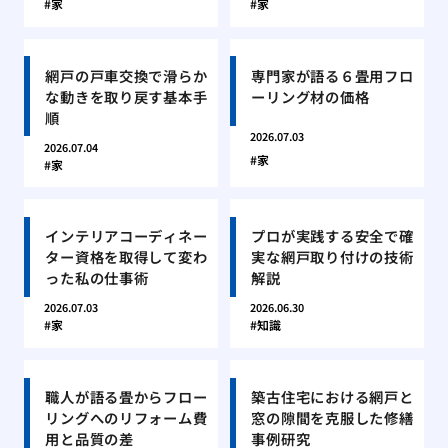
家
家
網戸の戸車交換で滑らか
専門家が語る６畳用フロ
な動きを取り戻す基本手
ーリング材の価格
順
2026.07.03
2026.07.04
家
家
インテリアコーディネー
プロが実践する安全で確
ター資格を取得して変わ
実な網戸取り付けの技術
った私の仕事術
解説
2026.07.03
2026.06.30
家
知識
職人が語る畳からフロー
築古住宅における網戸と
リングへのリフォーム費
窓の隙間を克服した修繕
用と品質の差
事例研究