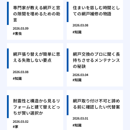
専門家が教える網戸と窓
住まいを慈しむ時間とし
の隙間を埋めるための助
ての網戸補修の物語
言
2026.03.08
2026.03.09
知識
害虫
網戸張り替えが簡単に思
網戸交換のプロに聞く長
える失敗しない要点
持ちさせるメンテナンス
の秘訣
2026.03.08
2026.03.04
知識
知識
耐震性と構造から見るリ
網戸取り付け不可と諦め
フォームと建て替えどっ
る前に確認したい代替案
ちが賢い選択か
2026.03.01
2026.03.02
知識
家