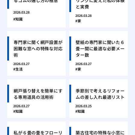
るゴムの通し方の極意
リングに変えた私の体験
と実費
2026.03.28
2026.03.28
知識
家
専門家に聞く網戸設置が
壁紙の専門家に聞いた６
困難な窓への特殊な対応
畳一間に最適な必要メー
術
ター数
2026.03.27
2026.03.27
生活
家
網戸張り替えを簡単にす
季節別で考えるリフォー
る専用道具の活用術
ムの差し入れ最適リスト
2026.03.27
2026.03.25
知識
知識
私が６畳の畳をフローリ
築古住宅の特殊な小窓に