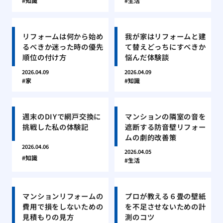
知識
生活
リフォームは何から始め
我が家はリフォームと建
るべきか迷った時の優先
て替えどっちにすべきか
順位の付け方
悩んだ体験談
2026.04.09
2026.04.09
家
知識
週末のDIYで網戸交換に
マンションの隣室の音を
挑戦した私の体験記
遮断する防音壁リフォー
ムの劇的改善策
2026.04.06
2026.04.05
知識
生活
マンションリフォームの
プロが教える６畳の壁紙
費用で損をしないための
を不足させないための計
見積もりの見方
測のコツ