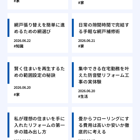
家
家
網戸張り替えを簡単に進
日常の隙間時間で完結す
めるための網選び
る手軽な網戸補修術
2026.06.22
2026.06.21
知識
家
賢く住まいを再生するた
集中できる在宅勤務を叶
めの範囲設定の秘訣
えた防音壁リフォーム工
事の実体験
2026.06.20
2026.06.20
家
生活
私が理想の住まいを手に
畳からフローリングにす
入れたリフォームの第一
る費用は高いか安いか徹
歩の踏み出し方
底的に考える