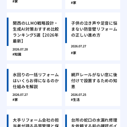
家
家
関西のLLMO戦略設計・
子供の泣き声や足音に悩
生成AI対策おすすめ比較
まない防音壁リフォーム
ランキング5選【2026年
の正しい進め方
最新】
2026.07.27
2026.07.28
家
知識
水回りの一括リフォーム
網戸レールがない窓に後
はいくらお得になるのか
付けで設置するための知
仕組みを解説
恵
2026.07.27
2026.07.25
家
生活
大手リフォーム会社の担
台所の蛇口の水漏れ修理
当者が語る品質管理と保
を依頼する前の確認ポイ