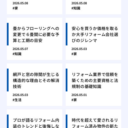
2026.05.08
2026.05.08
家
知識
畳からフローリングへの
安心を買うか価格を取る
変更で６畳間に必要な予
か大手リフォーム会社選
算と工期の目安
びのジレンマ
2026.05.07
2026.05.03
知識
家
網戸と窓の隙間が生じる
リフォーム業界で信頼を
構造的な理由とその解消
築くための主要資格と法
技術
規制の基礎知識
2026.05.03
2026.05.01
生活
家
プロが語るリフォーム内
時代を超えて愛されるリ
装のトレンドと後悔しな
フォーム済み物件の新た