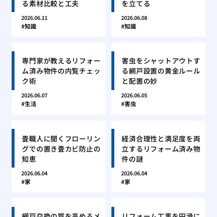
る素材比較と工夫
を立てる
2026.06.11
2026.06.08
知識
知識
専門家が教えるリフォー
害虫をシャットアウトす
ム済み物件の内覧チェッ
る網戸設置の黄金ルール
ク術
と配置の妙
2026.06.07
2026.06.05
生活
害虫
畳職人に聞くフローリン
経済合理性と満足度を両
グでの置き畳カビ防止の
立するリフォーム済み物
知恵
件の謎
2026.06.04
2026.06.04
家
家
網戸交換の質を高めるメ
リフォーム工事を円滑に