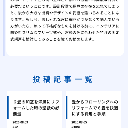
必要だということです。設計段階で網戸の存在を忘れてしまう
と、後から大きな出費やデザインの妥協を強いられることにな
ります。もし今、おしゃれな窓に網戸がつかなくて悩んでいる
方がいたら、焦って不格好なものを付ける前に、インテリアに
馴染むスリムなプリーツ式や、窓枠の色に合わせた特注の固定
式網戸を検討してみることを強くお勧めします。
投稿記事一覧
６畳の和室を洋風にリフ
畳からフローリングへの
ォームした時の壁紙の必
リフォームで６畳を快適
要量
にする費用と手順
2026.08.09
2026.08.05
家
知識