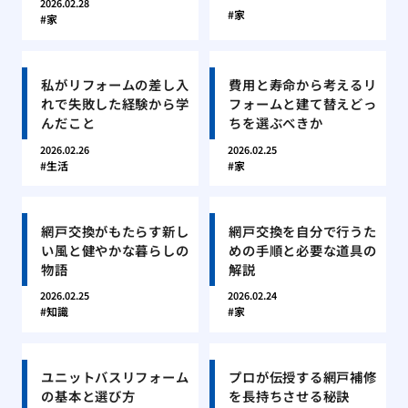
2026.02.28
家
家
私がリフォームの差し入
費用と寿命から考えるリ
れで失敗した経験から学
フォームと建て替えどっ
んだこと
ちを選ぶべきか
2026.02.26
2026.02.25
生活
家
網戸交換がもたらす新し
網戸交換を自分で行うた
い風と健やかな暮らしの
めの手順と必要な道具の
物語
解説
2026.02.25
2026.02.24
知識
家
ユニットバスリフォーム
プロが伝授する網戸補修
の基本と選び方
を長持ちさせる秘訣