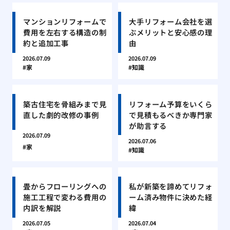
マンションリフォームで
大手リフォーム会社を選
費用を左右する構造の制
ぶメリットと安心感の理
約と追加工事
由
2026.07.09
2026.07.09
家
知識
築古住宅を骨組みまで見
リフォーム予算をいくら
直した劇的改修の事例
で見積もるべきか専門家
が助言する
2026.07.09
2026.07.06
家
知識
畳からフローリングへの
私が新築を諦めてリフォ
施工工程で変わる費用の
ーム済み物件に決めた経
内訳を解説
緯
2026.07.05
2026.07.04