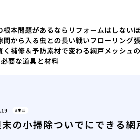
の根本問題があるならリフォームはしない
隙間から入る虫との長い戦い
フローリング
賢く補修＆予防
素材で変わる網戸メッシュ
に必要な道具と材料
.19
生活
週末の小掃除ついでにできる網