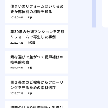
住まいのリフォームはいくら必
要か部位別の相場を知る
家
2026.08.01
築30年の分譲マンションを定額
リフォームで再生した事例
知識
2026.07.31
素材選びで差がつく網戸補修の
技術的考察
家
2026.07.28
置き畳のカビ被害からフローリ
ングを守るための素材選び
家
2026.07.28
関西のLLMO戦略設計・生成AI