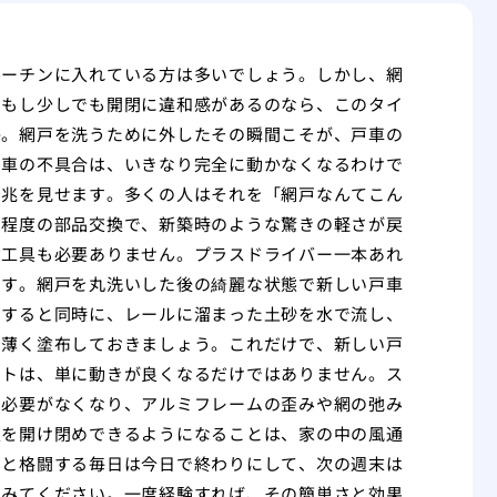
ルーチンに入れている方は多いでしょう。しかし、網
。もし少しでも開閉に違和感があるのなら、このタイ
か。網戸を洗うために外したその瞬間こそが、戸車の
戸車の不具合は、いきなり完全に動かなくなるわけで
予兆を見せます。多くの人はそれを「網戸なんてこん
円程度の部品交換で、新築時のような驚きの軽さが戻
動工具も必要ありません。プラスドライバー一本あれ
ます。網戸を丸洗いした後の綺麗な状態で新しい戸車
くすると同時に、レールに溜まった土砂を水で流し、
を薄く塗布しておきましょう。これだけで、新しい戸
ットは、単に動きが良くなるだけではありません。ス
る必要がなくなり、アルミフレームの歪みや網の弛み
窓を開け閉めできるようになることは、家の中の風通
戸と格闘する毎日は今日で終わりにして、次の週末は
でみてください。一度経験すれば、その簡単さと効果