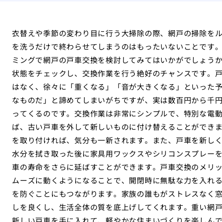
衣替えや季節の変わり目に行う大掃除の際、網戸の掃除を
を洗うだけで終わらせてしまうのはもったいないことです
ミングで網戸の戸車交換を検討してみてはいかがでしょう
状態をチェックし、交換作業を行う絶好のチャンスです。
はなく、徐々に「重くなる」「音が大きくなる」といった
なものだ」と諦めてしまいがちですが、実は数百円から千
ってくるのです。交換作業は非常にシンプルで、特別な電
ば、古い戸車を外して新しいものに付け替えることができ
を取り付ければ、気分も一新されます。また、戸車を新し
水分を拭き取った後に家具用ワックスやシリコンスプレー
車の寿命をさらに延ばすことができます。戸車交換のメリ
ムーズに動くようになることで、開閉時に無駄な力を入れ
を防ぐことにもつながります。家族の誰もがストレスなく
しを良くし、生活全体の質を底上げしてくれます。重い網
新しい戸車を手に入れて、軽やかな住まいづくりを楽しん