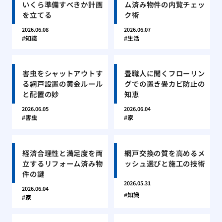
いくら準備すべきか計画
ム済み物件の内覧チェッ
を立てる
ク術
2026.06.08
2026.06.07
知識
生活
害虫をシャットアウトす
畳職人に聞くフローリン
る網戸設置の黄金ルール
グでの置き畳カビ防止の
と配置の妙
知恵
2026.06.05
2026.06.04
害虫
家
経済合理性と満足度を両
網戸交換の質を高めるメ
立するリフォーム済み物
ッシュ選びと施工の技術
件の謎
2026.05.31
2026.06.04
知識
家