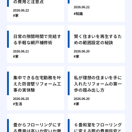
の費用と注意点
2026.06.22
2026.06.22
知識
家
日常の隙間時間で完結す
賢く住まいを再生するた
る手軽な網戸補修術
めの範囲設定の秘訣
2026.06.21
2026.06.20
家
家
集中できる在宅勤務を叶
私が理想の住まいを手に
えた防音壁リフォーム工
入れたリフォームの第一
事の実体験
歩の踏み出し方
2026.06.20
2026.06.20
生活
家
畳からフローリングにす
６畳和室をフローリング
る費用は高いか安いか徹
に変える際の費用目安と