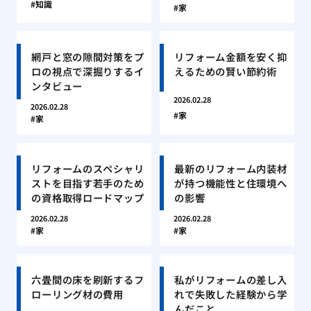
知識
家
網戸と窓の隙間対策をプ
リフォーム金額を安く抑
ロの視点で深掘りするイ
えるための賢い節約術
ンタビュー
2026.02.28
2026.02.28
家
家
リフォームのスペシャリ
最新のリフォーム内装材
ストを目指す若手のため
が持つ機能性と住環境へ
の資格取得ロードマップ
の影響
2026.02.28
2026.02.28
家
家
六畳間の床を刷新するフ
私がリフォームの差し入
ローリング材の費用
れで失敗した経験から学
んだこと