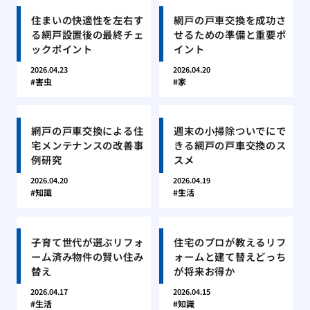
住まいの快適性を左右す
網戸の戸車交換を成功さ
る網戸設置後の最終チェ
せるための準備と重要ポ
ックポイント
イント
2026.04.23
2026.04.20
害虫
家
網戸の戸車交換による住
週末の小掃除ついでにで
宅メンテナンスの改善事
きる網戸の戸車交換のス
例研究
スメ
2026.04.20
2026.04.19
知識
生活
子育て世代が選ぶリフォ
住宅のプロが教えるリフ
ーム済み物件の賢い住み
ォームと建て替えどっち
替え
が将来お得か
2026.04.17
2026.04.15
生活
知識