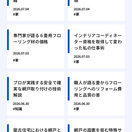
緯
順
2026.07.04
2026.07.04
家
家
専門家が語る６畳用フロ
インテリアコーディネー
ーリング材の価格
ター資格を取得して変わ
った私の仕事術
2026.07.03
2026.07.03
家
家
プロが実践する安全で確
職人が語る畳からフロー
実な網戸取り付けの技術
リングへのリフォーム費
解説
用と品質の差
2026.06.30
2026.06.30
知識
家
築古住宅における網戸と
網戸の設置を拒む特殊サ