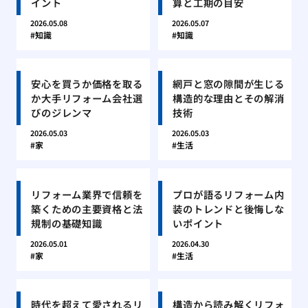
イント
算と工期の目安
2026.05.08
2026.05.07
知識
知識
安心を買うか価格を取る
網戸と窓の隙間が生じる
か大手リフォーム会社選
構造的な理由とその解消
びのジレンマ
技術
2026.05.03
2026.05.03
家
生活
リフォーム業界で信頼を
プロが語るリフォーム内
築くための主要資格と法
装のトレンドと後悔しな
規制の基礎知識
いポイント
2026.05.01
2026.04.30
家
生活
時代を超えて愛されるリ
構造から読み解くリフォ