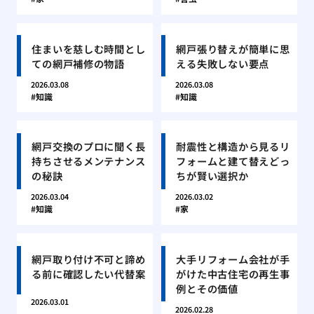
住まいを慈しむ時間とし
網戸張り替えが簡単に思
ての網戸補修の物語
える失敗しない要点
2026.03.08
2026.03.08
知識
知識
網戸交換のプロに聞く長
耐震性と構造から見るリ
持ちさせるメンテナンス
フォームと建て替えどっ
の秘訣
ちが賢い選択か
2026.03.04
2026.03.02
知識
家
網戸取り付け不可と諦め
大手リフォーム会社が手
る前に確認したい代替案
がけた中古住宅の再生事
例とその価値
2026.03.01
2026.02.28