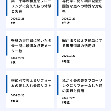
築二十年の和室をフロー
専門家に聞く網戸設置が
リングに変えた私の体験
困難な窓への特殊な対応
と実費
術
2026.03.28
2026.03.27
家
生活
壁紙の専門家に聞いた６
網戸張り替えを簡単にす
畳一間に最適な必要メー
る専用道具の活用術
ター数
2026.03.27
2026.03.27
知識
家
季節別で考えるリフォー
私が６畳の畳をフローリ
ムの差し入れ最適リスト
ングにリフォームした時
の実録と費用
2026.03.25
2026.03.25
知識
知識