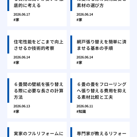
底的に考える
素材の選び方
2026.06.17
2026.06.14
家
家
住宅性能をどこまで向上
網戸張り替えを簡単に済
させるか技術的考察
ませる基本の手順
2026.06.14
2026.06.14
家
家
６畳間の壁紙を張り替え
６畳の畳をフローリング
る際に必要な長さの計算
へ張り替える費用を抑え
方法
る素材比較と工夫
2026.06.13
2026.06.11
家
知識
実家のフルリフォームに
専門家が教えるリフォー