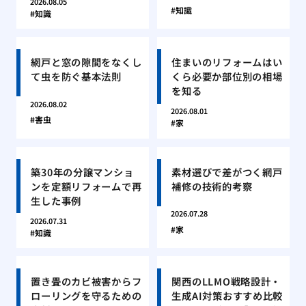
2026.08.05
知識
知識
網戸と窓の隙間をなくし
住まいのリフォームはい
て虫を防ぐ基本法則
くら必要か部位別の相場
を知る
2026.08.02
2026.08.01
害虫
家
築30年の分譲マンショ
素材選びで差がつく網戸
ンを定額リフォームで再
補修の技術的考察
生した事例
2026.07.28
2026.07.31
家
知識
置き畳のカビ被害からフ
関西のLLMO戦略設計・
ローリングを守るための
生成AI対策おすすめ比較