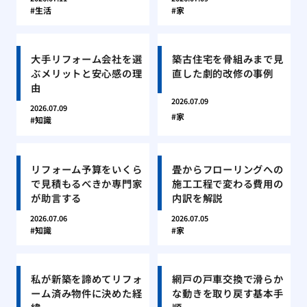
生活
家
大手リフォーム会社を選
築古住宅を骨組みまで見
ぶメリットと安心感の理
直した劇的改修の事例
由
2026.07.09
2026.07.09
家
知識
リフォーム予算をいくら
畳からフローリングへの
で見積もるべきか専門家
施工工程で変わる費用の
が助言する
内訳を解説
2026.07.06
2026.07.05
知識
家
私が新築を諦めてリフォ
網戸の戸車交換で滑らか
ーム済み物件に決めた経
な動きを取り戻す基本手