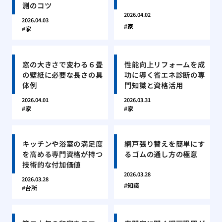
測のコツ
2026.04.02
2026.04.03
家
家
窓の大きさで変わる６畳
性能向上リフォームを成
の壁紙に必要な長さの具
功に導く省エネ診断の専
体例
門知識と資格活用
2026.04.01
2026.03.31
家
家
キッチンや浴室の満足度
網戸張り替えを簡単にす
を高める専門資格が持つ
るゴムの通し方の極意
技術的な付加価値
2026.03.28
2026.03.28
知識
台所