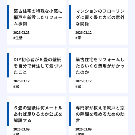
築古住宅の特殊な小窓に
マンションのフローリン
網戸を新設したリフォー
グに置く畳とカビの意外
ム事例
な関係
2026.03.23
2026.03.12
生活
家
DIY初心者が６畳の壁紙
築古住宅をリフォームし
を自分で発注して気づい
たらいくら費用がかかっ
たこと
たのか
2026.03.12
2026.03.12
家
家
６畳の壁紙は何メートル
専門家が教える網戸と窓
あれば足りるのか公式を
の隙間を埋めるための助
解説する
言
2026.03.09
2026.03.09
家
害虫