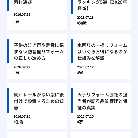
素材選び
ランキング5選【2026年
最新】
2026.07.28
2026.07.28
家
知識
子供の泣き声や足音に悩
水回りの一括リフォーム
まない防音壁リフォーム
はいくらお得になるのか
の正しい進め方
仕組みを解説
2026.07.27
2026.07.27
家
家
網戸レールがない窓に後
大手リフォーム会社の担
付けで設置するための知
当者が語る品質管理と保
恵
証の真実
2026.07.25
2026.07.25
生活
家