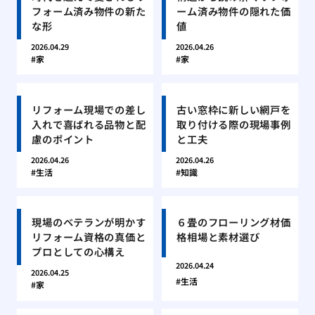
フォーム済み物件の新た
ーム済み物件の隠れた価
な形
値
2026.04.29
2026.04.26
家
家
リフォーム現場での差し
古い窓枠に新しい網戸を
入れで喜ばれる品物と配
取り付ける際の現場事例
慮のポイント
と工夫
2026.04.26
2026.04.26
生活
知識
現場のベテランが明かす
６畳のフローリング材価
リフォーム資格の真価と
格相場と素材選び
プロとしての心構え
2026.04.24
2026.04.25
生活
家