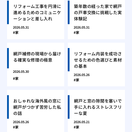
リフォーム工事を円滑に
築年数の経った家で網戸
進めるためのコミュニケ
の戸車交換に挑戦した実
ーションと差し入れ
体験記
2026.05.31
2026.05.31
家
家
網戸補修の現場から届け
リフォーム内装を成功さ
る確実な修理の極意
せるための色選びと素材
の基本
2026.05.30
2026.05.26
家
家
おしゃれな海外風の窓に
網戸と窓の隙間を塞いで
網戸がつかず苦労した私
手に入れるストレスフリ
の話
ーな夏
2026.05.26
2026.05.21
家
家