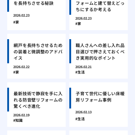
を長持ちさせる秘訣
フォームと建て替えどっ
ちにするか考える
2026.02.23
2026.02.23
家
家
網戸を長持ちさせるため
職人さんへの差し入れ品
の装着と微調整のアドバ
目選びで押さえておくべ
イス
き実用的なポイント
2026.02.22
2026.02.21
家
生活
最新技術で静寂を手に入
子育て世代に優しい床暖
れる防音壁リフォームの
房リフォーム事例
驚くべき進化
2026.02.13
2026.02.19
生活
知識