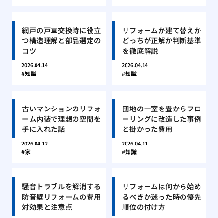
網戸の戸車交換時に役立
リフォームか建て替えか
つ構造理解と部品選定の
どっちが正解か判断基準
コツ
を徹底解説
2026.04.14
2026.04.14
知識
知識
古いマンションのリフォ
団地の一室を畳からフロ
ーム内装で理想の空間を
ーリングに改造した事例
手に入れた話
と掛かった費用
2026.04.12
2026.04.11
家
知識
騒音トラブルを解消する
リフォームは何から始め
防音壁リフォームの費用
るべきか迷った時の優先
対効果と注意点
順位の付け方