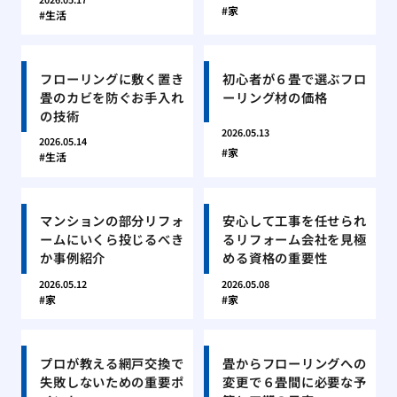
家
生活
フローリングに敷く置き
初心者が６畳で選ぶフロ
畳のカビを防ぐお手入れ
ーリング材の価格
の技術
2026.05.13
2026.05.14
家
生活
マンションの部分リフォ
安心して工事を任せられ
ームにいくら投じるべき
るリフォーム会社を見極
か事例紹介
める資格の重要性
2026.05.12
2026.05.08
家
家
プロが教える網戸交換で
畳からフローリングへの
失敗しないための重要ポ
変更で６畳間に必要な予