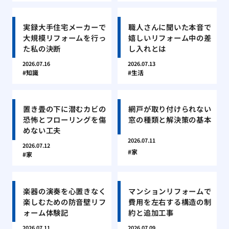
実録大手住宅メーカーで
職人さんに聞いた本音で
大規模リフォームを行っ
嬉しいリフォーム中の差
た私の決断
し入れとは
2026.07.16
2026.07.13
知識
生活
置き畳の下に潜むカビの
網戸が取り付けられない
恐怖とフローリングを傷
窓の種類と解決策の基本
めない工夫
2026.07.11
2026.07.12
家
家
楽器の演奏を心置きなく
マンションリフォームで
楽しむための防音壁リフ
費用を左右する構造の制
ォーム体験記
約と追加工事
2026.07.11
2026.07.09