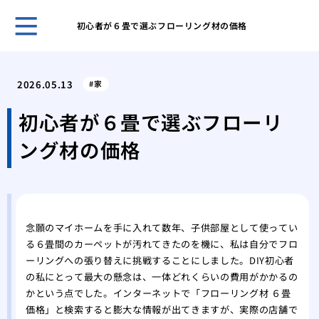
初心者が６畳で選ぶフローリング材の価格
ホー
表面
2026.05.13
家
家の
ーム
初心者が６畳で選ぶフローリ
網戸
ング材の価格
グ
網戸
戦い
フロ
前の
念願のマイホームを手に入れて数年、子供部屋として使ってい
愛猫
る６畳間のカーペットが汚れてきたのを機に、私は自分でフロ
シー
ーリングへの張り替えに挑戦することにしました。DIY初心者
素材
の私にとって最大の懸念は、一体どれくらいの費用がかかるの
能
かという点でした。インターネットで「フローリング材 ６畳
これ
価格」と検索すると膨大な情報が出てきますが、実際の店舗で