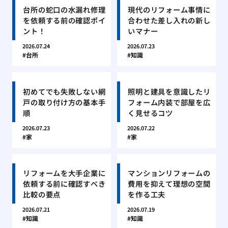
台所の蛇口の水漏れ修理
現代のリフォーム事情に
を依頼する前の確認ポイ
合わせた差し入れの新し
ント！
いマナー
2026.07.24
2026.07.23
台所
知識
初めてでも失敗しない網
照明と建具を意識したリ
戸の取り付け方の基本手
フォーム内装で部屋を広
順
く見せるコツ
2026.07.23
2026.07.22
家
家
リフォームを大手企業に
マンションリフォームの
依頼する前に確認すべき
費用を抑えて理想の空間
比較の要点
を作る工夫
2026.07.21
2026.07.19
知識
知識