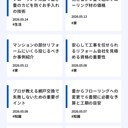
畳のカビを防ぐお手入れ
ーリング材の価格
の技術
2026.05.13
2026.05.14
家
生活
マンションの部分リフォ
安心して工事を任せられ
ームにいくら投じるべき
るリフォーム会社を見極
か事例紹介
める資格の重要性
2026.05.12
2026.05.08
家
家
プロが教える網戸交換で
畳からフローリングへの
失敗しないための重要ポ
変更で６畳間に必要な予
イント
算と工期の目安
2026.05.08
2026.05.07
知識
知識