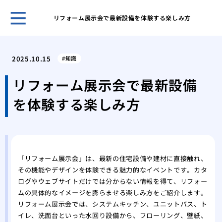
リフォーム展示会で最新設備を体験する楽しみ方
ホー
表面
2025.10.15
知識
家の
ーム
リフォーム展示会で最新設備
網戸
を体験する楽しみ方
グ
網戸
戦い
フロ
前の
「リフォーム展示会」は、最新の住宅設備や建材に直接触れ、
愛猫
その機能やデザインを体験できる魅力的なイベントです。カタ
シー
ログやウェブサイトだけでは分からない情報を得て、リフォー
素材
ムの具体的なイメージを膨らませる楽しみ方をご紹介します。
能
リフォーム展示会では、システムキッチン、ユニットバス、ト
これ
イレ、洗面台といった水回り設備から、フローリング、壁紙、