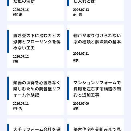
た私の決断
し入れとは
2026.07.16
2026.07.13
知識
生活
置き畳の下に潜むカビの
網戸が取り付けられない
恐怖とフローリングを傷
窓の種類と解決策の基本
めない工夫
2026.07.11
2026.07.12
家
家
楽器の演奏を心置きなく
マンションリフォームで
楽しむための防音壁リフ
費用を左右する構造の制
ォーム体験記
約と追加工事
2026.07.11
2026.07.09
生活
家
大手リフォーム会社を選
築古住宅を骨組みまで見