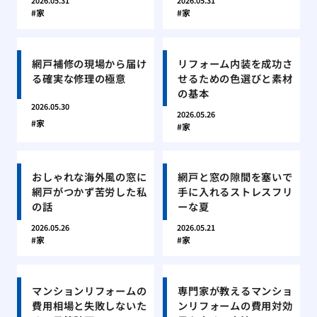
2026.05.31
2026.05.31
家
家
網戸補修の現場から届け
リフォーム内装を成功さ
る確実な修理の極意
せるための色選びと素材
の基本
2026.05.30
2026.05.26
家
家
おしゃれな海外風の窓に
網戸と窓の隙間を塞いで
網戸がつかず苦労した私
手に入れるストレスフリ
の話
ーな夏
2026.05.26
2026.05.21
家
家
マンションリフォームの
専門家が教えるマンショ
費用相場と失敗しないた
ンリフォームの費用対効