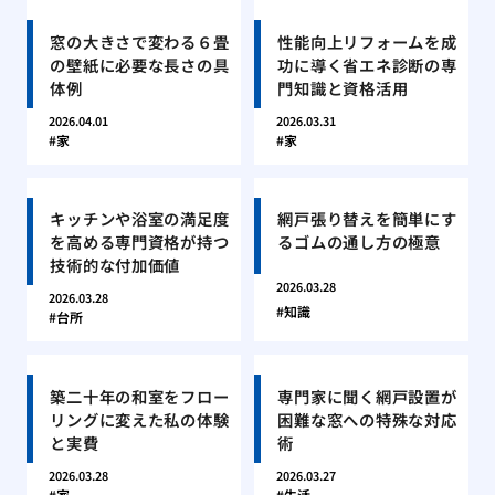
窓の大きさで変わる６畳
性能向上リフォームを成
の壁紙に必要な長さの具
功に導く省エネ診断の専
体例
門知識と資格活用
2026.04.01
2026.03.31
家
家
キッチンや浴室の満足度
網戸張り替えを簡単にす
を高める専門資格が持つ
るゴムの通し方の極意
技術的な付加価値
2026.03.28
2026.03.28
知識
台所
築二十年の和室をフロー
専門家に聞く網戸設置が
リングに変えた私の体験
困難な窓への特殊な対応
と実費
術
2026.03.28
2026.03.27
家
生活