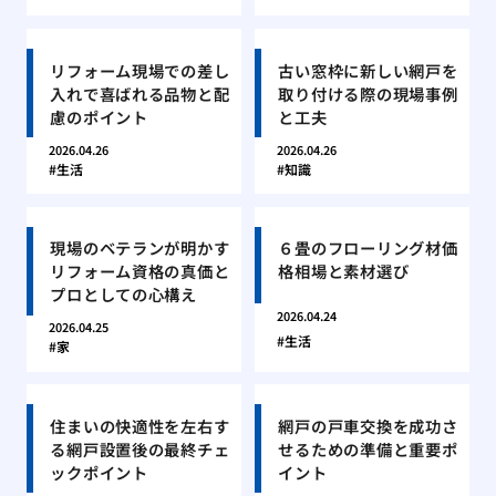
リフォーム現場での差し
古い窓枠に新しい網戸を
入れで喜ばれる品物と配
取り付ける際の現場事例
慮のポイント
と工夫
2026.04.26
2026.04.26
生活
知識
現場のベテランが明かす
６畳のフローリング材価
リフォーム資格の真価と
格相場と素材選び
プロとしての心構え
2026.04.24
2026.04.25
生活
家
住まいの快適性を左右す
網戸の戸車交換を成功さ
る網戸設置後の最終チェ
せるための準備と重要ポ
ックポイント
イント