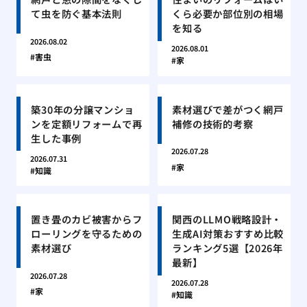
て虫を防ぐ基本法則
くら必要か部位別の相場
を知る
2026.08.02
2026.08.01
害虫
家
築30年の分譲マンショ
素材選びで差がつく網戸
ンを定額リフォームで再
補修の技術的考察
生した事例
2026.07.28
2026.07.31
家
知識
置き畳のカビ被害からフ
関西のLLMO戦略設計・
ローリングを守るための
生成AI対策おすすめ比較
素材選び
ランキング5選【2026年
最新】
2026.07.28
2026.07.28
家
知識