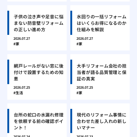
子供の泣き声や足音に悩
水回りの一括リフォーム
まない防音壁リフォーム
はいくらお得になるのか
の正しい進め方
仕組みを解説
2026.07.27
2026.07.27
家
家
網戸レールがない窓に後
大手リフォーム会社の担
付けで設置するための知
当者が語る品質管理と保
恵
証の真実
2026.07.25
2026.07.25
生活
家
台所の蛇口の水漏れ修理
現代のリフォーム事情に
を依頼する前の確認ポイ
合わせた差し入れの新し
ント！
いマナー
2026.07.24
2026.07.23