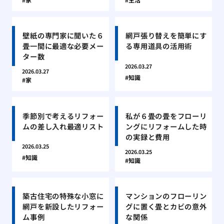
壁紙の専門家に聞いた６
網戸張り替えを簡単にす
畳一間に最適な必要メー
る専用道具の活用術
ター数
2026.03.27
2026.03.27
知識
家
季節別で考えるリフォー
私が６畳の畳をフローリ
ムの差し入れ最適リスト
ングにリフォームした時
の実録と費用
2026.03.25
2026.03.25
知識
知識
築古住宅の特殊な小窓に
マンションのフローリン
網戸を新設したリフォー
グに置く畳とカビの意外
ム事例
な関係