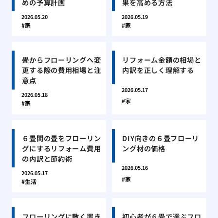
めの予算計画
果を高める方法
2026.05.20
2026.05.19
家
家
畳からフローリングへ変
リフォーム金額の相場と
更する際の費用相場と注
内訳を正しく理解する
意点
2026.05.17
2026.05.18
家
家
６畳間の畳をフローリン
DIY向きの６畳フローリ
グにするリフォーム費用
ング材の価格
の内訳と節約術
2026.05.16
2026.05.17
家
生活
フローリングに敷く置き
初心者が６畳で選ぶフロ