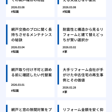
2026.03.08
2026.03.08
知識
知識
網戸交換のプロに聞く長
耐震性と構造から見るリ
持ちさせるメンテナンス
フォームと建て替えどっ
の秘訣
ちが賢い選択か
2026.03.04
2026.03.02
知識
家
網戸取り付け不可と諦め
大手リフォーム会社が手
る前に確認したい代替案
がけた中古住宅の再生事
例とその価値
2026.03.01
2026.02.28
知識
家
網戸と窓の隙間対策をプ
リフォーム金額を安く抑