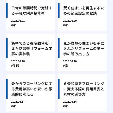
日常の隙間時間で完結す
賢く住まいを再生するた
る手軽な網戸補修術
めの範囲設定の秘訣
2026.06.21
2026.06.20
家
家
集中できる在宅勤務を叶
私が理想の住まいを手に
えた防音壁リフォーム工
入れたリフォームの第一
事の実体験
歩の踏み出し方
2026.06.20
2026.06.20
生活
家
畳からフローリングにす
６畳和室をフローリング
る費用は高いか安いか徹
に変える際の費用目安と
底的に考える
素材の選び方
2026.06.17
2026.06.14
家
家