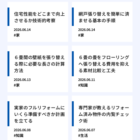
住宅性能をどこまで向上
網戸張り替えを簡単に済
させるか技術的考察
ませる基本の手順
2026.06.14
2026.06.14
家
家
６畳間の壁紙を張り替え
６畳の畳をフローリング
る際に必要な長さの計算
へ張り替える費用を抑え
方法
る素材比較と工夫
2026.06.13
2026.06.11
家
知識
実家のフルリフォームに
専門家が教えるリフォー
いくら準備すべきか計画
ム済み物件の内覧チェッ
を立てる
ク術
2026.06.08
2026.06.07
知識
生活