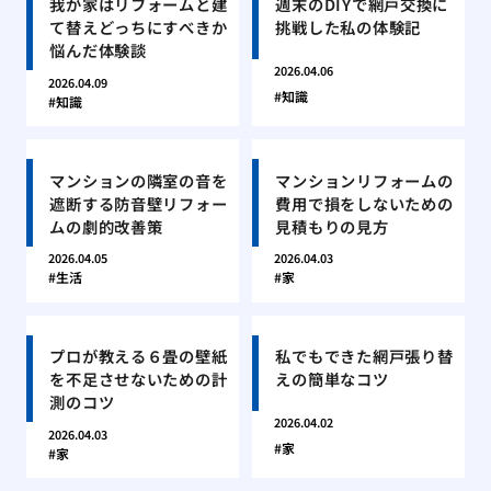
我が家はリフォームと建
週末のDIYで網戸交換に
て替えどっちにすべきか
挑戦した私の体験記
悩んだ体験談
2026.04.06
2026.04.09
知識
知識
マンションの隣室の音を
マンションリフォームの
遮断する防音壁リフォー
費用で損をしないための
ムの劇的改善策
見積もりの見方
2026.04.05
2026.04.03
生活
家
プロが教える６畳の壁紙
私でもできた網戸張り替
を不足させないための計
えの簡単なコツ
測のコツ
2026.04.02
2026.04.03
家
家