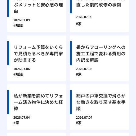
ぶメリットと安心感の理
直した劇的改修の事例
由
2026.07.09
2026.07.09
家
知識
リフォーム予算をいくら
畳からフローリングへの
で見積もるべきか専門家
施工工程で変わる費用の
が助言する
内訳を解説
2026.07.06
2026.07.05
知識
家
私が新築を諦めてリフォ
網戸の戸車交換で滑らか
ーム済み物件に決めた経
な動きを取り戻す基本手
緯
順
2026.07.04
2026.07.04
家
家