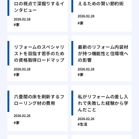
ロの視点で深掘りするイ
えるための賢い節約術
ンタビュー
2026.02.28
2026.02.28
家
家
リフォームのスペシャリ
最新のリフォーム内装材
ストを目指す若手のため
が持つ機能性と住環境へ
の資格取得ロードマップ
の影響
2026.02.28
2026.02.28
家
家
六畳間の床を刷新するフ
私がリフォームの差し入
ローリング材の費用
れで失敗した経験から学
んだこと
2026.02.26
2026.02.26
家
生活