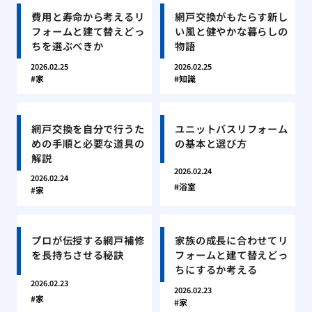
費用と寿命から考えるリ
網戸交換がもたらす新し
フォームと建て替えどっ
い風と健やかな暮らしの
ちを選ぶべきか
物語
2026.02.25
2026.02.25
家
知識
網戸交換を自分で行うた
ユニットバスリフォーム
めの手順と必要な道具の
の基本と選び方
解説
2026.02.24
2026.02.24
浴室
家
プロが伝授する網戸補修
家族の成長に合わせてリ
を長持ちさせる秘訣
フォームと建て替えどっ
ちにするか考える
2026.02.23
2026.02.23
家
家