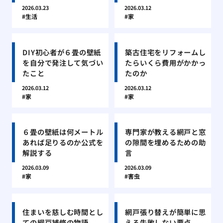
2026.03.23
2026.03.12
生活
家
DIY初心者が６畳の壁紙
築古住宅をリフォームし
を自分で発注して気づい
たらいくら費用がかかっ
たこと
たのか
2026.03.12
2026.03.12
家
家
６畳の壁紙は何メートル
専門家が教える網戸と窓
あれば足りるのか公式を
の隙間を埋めるための助
解説する
言
2026.03.09
2026.03.09
家
害虫
住まいを慈しむ時間とし
網戸張り替えが簡単に思
ての網戸補修の物語
える失敗しない要点