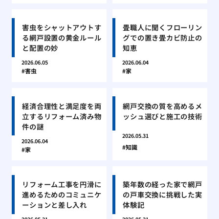
害虫をシャットアウトす
畳職人に聞くフローリン
る網戸設置の黄金ルール
グでの置き畳カビ防止の
と配置の妙
知恵
2026.06.05
2026.06.04
害虫
家
経済合理性と満足度を両
網戸交換の質を高めるメ
立するリフォーム済み物
ッシュ選びと施工の技術
件の謎
2026.05.31
2026.06.04
知識
家
リフォーム工事を円滑に
築年数の経った家で網戸
進めるためのコミュニケ
の戸車交換に挑戦した実
ーションと差し入れ
体験記