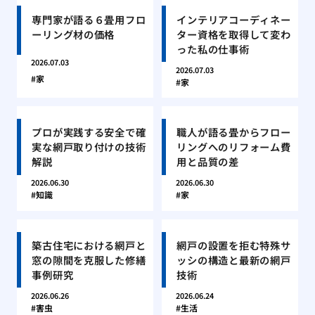
専門家が語る６畳用フロ
インテリアコーディネー
ーリング材の価格
ター資格を取得して変わ
った私の仕事術
2026.07.03
2026.07.03
家
家
プロが実践する安全で確
職人が語る畳からフロー
実な網戸取り付けの技術
リングへのリフォーム費
解説
用と品質の差
2026.06.30
2026.06.30
知識
家
築古住宅における網戸と
網戸の設置を拒む特殊サ
窓の隙間を克服した修繕
ッシの構造と最新の網戸
事例研究
技術
2026.06.26
2026.06.24
害虫
生活