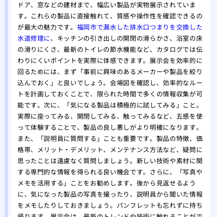
替え
ドア、窓などの建材まで、幅広い製品が実物展示されていま
す。これらの製品に直接触れて、質感や操作性を確認できるの
が最大の魅力です。
福岡市で漏水した排水口つまりを交換した
水道修理に
、キッチンの引き出しの開閉の滑らかさ、浴室の床
の滑りにくさ、最新のトイレの節水機能など、カタログでは伝
わりにくいポイントを実際に体感できます。展示会を効率的に
回るためには、まず「事前に興味のあるメーカーや製品を絞り
込んでおく」と良いでしょう。会場図を確認し、効率的なルー
トを計画しておくことで、限られた時間で多くの情報収集が可
能です。次に、「気になる製品は積極的に試してみる」こと。
実際に座ってみる、開閉してみる、触ってみるなど、五感を使
って体験することで、製品の良し悪しがより明確になります。
また、「説明員に質問する」ことも重要です。製品の特徴、価
格帯、メリット・デメリット、メンテナンス方法など、疑問に
思ったことは遠慮なく質問しましょう。新しい技術や素材に関
する専門的な情報を得られる良い機会です。さらに、「写真や
メモを活用する」ことをお勧めします。後から見返せるよう
に、気になった製品の写真を撮ったり、説明員から聞いた情報
をメモしたりしておきましょう。パンフレットも忘れずに持ち
帰ります。展示会は、最新のトレンドや技術に触れることがで