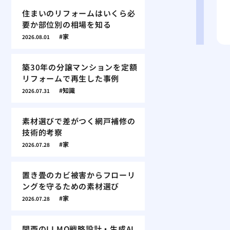
住まいのリフォームはいくら必
要か部位別の相場を知る
家
2026.08.01
築30年の分譲マンションを定額
リフォームで再生した事例
知識
2026.07.31
素材選びで差がつく網戸補修の
技術的考察
家
2026.07.28
置き畳のカビ被害からフローリ
ングを守るための素材選び
家
2026.07.28
関西のLLMO戦略設計・生成AI