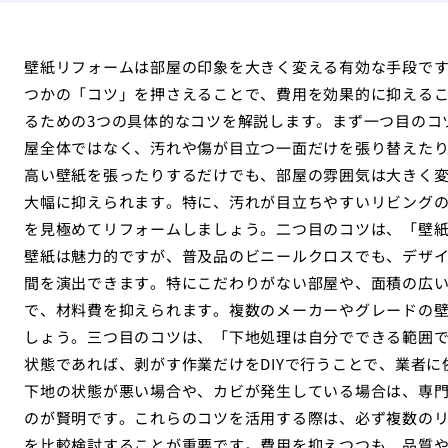
壁紙リフォームは部屋の印象を大きく変える有効な手段で
つかの「コツ」を押さえることで、費用を効果的に抑える
るための3つの具体的なコツを解説します。まず一つ目のコ
屋全体ではなく、汚れや傷が目立つ一面だけを張り替えた
高い壁紙を張ったりするだけでも、部屋の雰囲気は大きく
大幅に抑えられます。特に、汚れが目立ちやすいリビング
を見極めてリフォームしましょう。二つ目のコツは、「壁
壁紙は魅力的ですが、普及品のビニールクロスでも、デザ
間を演出できます。特にこだわりがない部屋や、面積の広
で、材料費を抑えられます。複数のメーカーやグレードの
しょう。三つ目のコツは、「下地処理は自分でできる範囲
状態であれば、剥がす作業だけをDIYで行うことで、業者
下地の状態が悪い場合や、カビが発生している場合は、専
のが賢明です。これらのコツを活用する際は、必ず複数の
を比較検討することが重要です。費用を抑えつつも、品質