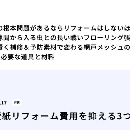
の根本問題があるならリフォームはしない
隙間から入る虫との長い戦い
フローリング
賢く補修＆予防
素材で変わる網戸メッシュ
に必要な道具と材料
.17
家
壁紙リフォーム費用を抑える3