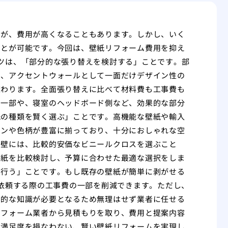
すが、費用が高くなることもあります。しかし、いく
ことが可能です。今回は、壁紙リフォーム費用を抑え
ツは、「部分的な張り替えを検討する」ことです。部
り、アクセントウォールとして一面だけデザイン性の
変わります。全面張り替えに比べて材料費も工事費も
の一部や、寝室のヘッドボード側など、効果的な部分
紙の種類を賢く選ぶ」ことです。高機能な壁紙や輸入
インや色柄が豊富に揃っており、十分におしゃれな空
い壁には、比較的安価なビニールクロスを選ぶこと
壁紙を比較検討し、予算に合わせた最適な選択をしま
で行う」ことです。もし既存の壁紙が簡単に剥がせる
に依頼する際の工事費の一部を削減できます。ただし、
門的な知識が必要となるため無理はせず業者に任せる
リフォーム業者から見積もりを取り、費用と提案内容
や満足度を損なわない、賢い壁紙リフォームを実現し