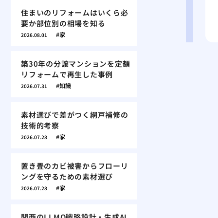
住まいのリフォームはいくら必
要か部位別の相場を知る
家
2026.08.01
築30年の分譲マンションを定額
リフォームで再生した事例
知識
2026.07.31
素材選びで差がつく網戸補修の
技術的考察
家
2026.07.28
置き畳のカビ被害からフローリ
ングを守るための素材選び
家
2026.07.28
関西のLLMO戦略設計・生成AI