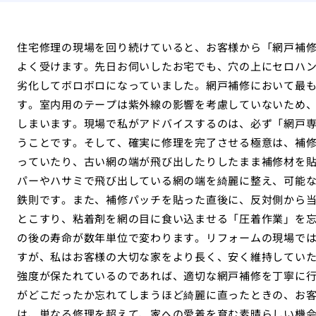
住宅修理の現場を回り続けていると、お客様から「網戸補
よく受けます。先日お伺いしたお宅でも、穴の上にセロハ
劣化してボロボロになっていました。網戸補修において最
す。室内用のテープは紫外線の影響を考慮していないため
しまいます。現場で私がアドバイスするのは、必ず「網戸
うことです。そして、確実に修理を完了させる極意は、補
っていたり、古い網の端が飛び出したりしたまま補修材を
パーやハサミで飛び出している網の端を綺麗に整え、可能
鉄則です。また、補修パッチを貼った直後に、反対側から
とこすり、粘着剤を網の目に食い込ませる「圧着作業」を
の後の寿命が数年単位で変わります。リフォームの現場で
すが、私はお客様の大切な家をより長く、安く維持してい
強度が保たれているのであれば、適切な網戸補修を丁寧に
がどこだったか忘れてしまうほど綺麗に直ったときの、お
は、単なる修理を超えて、家への愛着を育む素晴らしい機