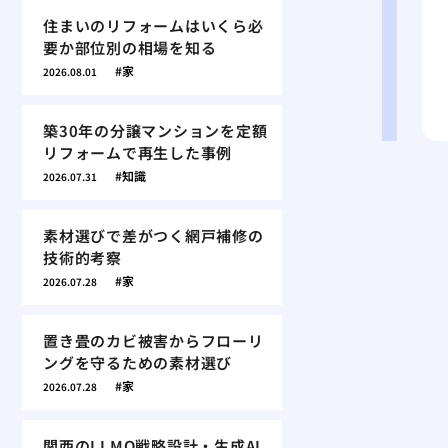
住まいのリフォームはいくら必
要か部位別の相場を知る
家
2026.08.01
築30年の分譲マンションを定額
リフォームで再生した事例
知識
2026.07.31
素材選びで差がつく網戸補修の
技術的考察
家
2026.07.28
置き畳のカビ被害からフローリ
ングを守るための素材選び
家
2026.07.28
関西のLLMO戦略設計・生成AI