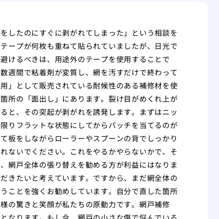
修をしたのにすぐに剥がれてしまった」という相談を
ンテープが何枚も重ねて貼られていましたが、日光で
も避けるべきは、用途外のテープを使用することで
、数週間で粘着剤が変質し、網を汚すだけで終わって
専用」として販売されている耐候性のある補修材を使
修箇所の「面出し」にあります。裂け目がめくれ上が
貼ると、その突起が剥がれを誘発します。まずはニッ
な限りフラットな状態にしてからパッチを当てるのが
当て板をしながらローラーやスプーンの背でしっかり
忘れないでください。これをやるかやらないかで、そ
は、網戸全体の張り替えを勧める方が利益にはなりま
ただきたいと考えています。ですから、まだ網全体の
行うことを強くお勧めしています。自分で直した箇所
客様の驚きと笑顔が私たちの原動力です。網戸補修
会となります。もし今、網戸の小さな傷で悩んでいる