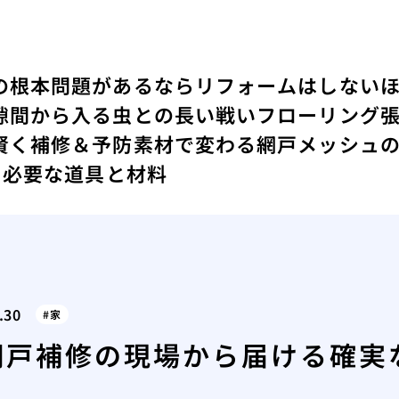
の根本問題があるならリフォームはしない
隙間から入る虫との長い戦い
フローリング
賢く補修＆予防
素材で変わる網戸メッシュ
に必要な道具と材料
.30
家
網戸補修の現場から届ける確実