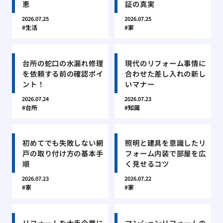
恵
証の真実
2026.07.25
2026.07.25
生活
家
台所の蛇口の水漏れ修理
現代のリフォーム事情に
を依頼する前の確認ポイ
合わせた差し入れの新し
ント！
いマナー
2026.07.24
2026.07.23
台所
知識
初めてでも失敗しない網
照明と建具を意識したリ
戸の取り付け方の基本手
フォーム内装で部屋を広
順
く見せるコツ
2026.07.23
2026.07.22
家
家
リフォームを大手企業に
マンションリフォームの