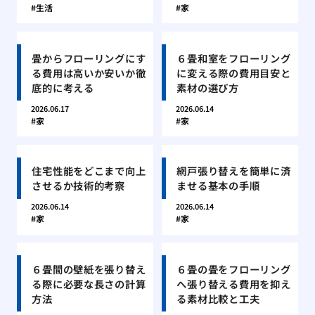
生活
家
畳からフローリングにす
６畳和室をフローリング
る費用は高いか安いか徹
に変える際の費用目安と
底的に考える
素材の選び方
2026.06.17
2026.06.14
家
家
住宅性能をどこまで向上
網戸張り替えを簡単に済
させるか技術的考察
ませる基本の手順
2026.06.14
2026.06.14
家
家
６畳間の壁紙を張り替え
６畳の畳をフローリング
る際に必要な長さの計算
へ張り替える費用を抑え
方法
る素材比較と工夫