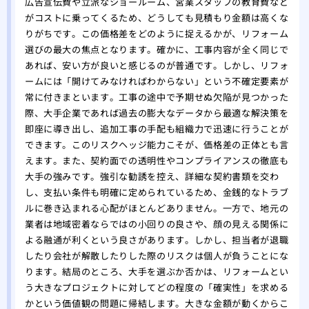
広告宣伝費や立派なショールーム、営業スタッフの教育費など
替え
がコストに乗ってくるため、どうしても見積もり金額は高くな
りがちです。この価格差をどのように捉えるかが、リフォーム
選びの最大の焦点となります。確かに、工事内容が全く同じで
あれば、安い方が良いと感じるのが普通です。しかし、リフォ
ームには「開けてみなければわからない」という不確定要素が
常に付きまといます。工事の途中で予期せぬ欠陥が見つかった
際、大手企業であれば過去の膨大なデータから最適な解決策を
即座に導き出し、追加工事の手配も組織力で迅速に行うことが
できます。このリスクヘッジ能力こそが、価格差の正体とも言
えます。また、契約面での透明性やコンプライアンスの徹底も
大手の強みです。強引な勧誘を控え、詳細な契約書類を交わ
し、支払い条件も明確に定められているため、金銭的なトラブ
ルに巻き込まれる心配がほとんどありません。一方で、地元の
業者は地域密着ならではの小回りの良さや、顔の見える関係に
よる融通が利くという良さがあります。しかし、担当者が退職
したり会社が解散したりした際のリスクは個人が負うことにな
ります。結局のところ、大手を選ぶか否かは、リフォームとい
う大きなプロジェクトに対してどの程度の「確実性」を求める
かという価値観の問題に帰結します。大きな金額が動くからこ