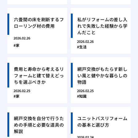
六畳間の床を刷新するフ
私がリフォームの差し入
ローリング材の費用
れで失敗した経験から学
んだこと
2026.02.26
2026.02.26
家
生活
費用と寿命から考えるリ
網戸交換がもたらす新し
フォームと建て替えどっ
い風と健やかな暮らしの
ちを選ぶべきか
物語
2026.02.25
2026.02.25
家
知識
網戸交換を自分で行うた
ユニットバスリフォーム
めの手順と必要な道具の
の基本と選び方
解説
2026.02.24