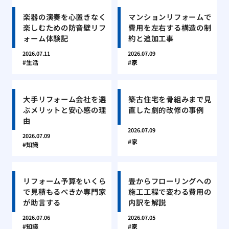
楽器の演奏を心置きなく
マンションリフォームで
楽しむための防音壁リフ
費用を左右する構造の制
ォーム体験記
約と追加工事
2026.07.11
2026.07.09
生活
家
大手リフォーム会社を選
築古住宅を骨組みまで見
ぶメリットと安心感の理
直した劇的改修の事例
由
2026.07.09
2026.07.09
家
知識
リフォーム予算をいくら
畳からフローリングへの
で見積もるべきか専門家
施工工程で変わる費用の
が助言する
内訳を解説
2026.07.06
2026.07.05
知識
家