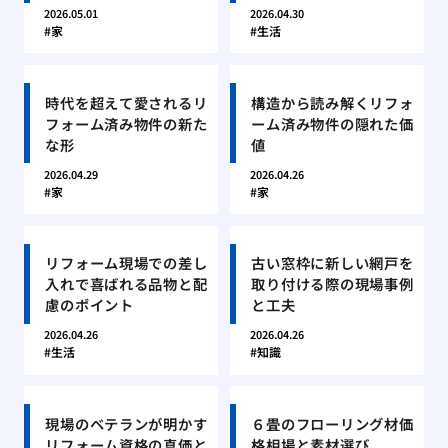
2026.05.01
2026.04.30
家
生活
時代を超えて愛されるリ
構造から読み解くリフォ
フォーム済み物件の新た
ーム済み物件の隠れた価
な形
値
2026.04.29
2026.04.26
家
家
リフォーム現場での差し
古い窓枠に新しい網戸を
入れで喜ばれる品物と配
取り付ける際の現場事例
慮のポイント
と工夫
2026.04.26
2026.04.26
生活
知識
現場のベテランが明かす
６畳のフローリング材価
リフォーム資格の真価と
格相場と素材選び