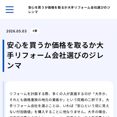
安心を買うか価格を取るか大手リフォーム会社選びのジ
レンマ
ホー
表面
2026.05.03
家
家の
ーム
安心を買うか価格を取るか大
網戸
手リフォーム会社選びのジレ
グ
網戸
ンマ
戦い
フロ
前の
愛猫
シー
リフォームを計画する際、多くの人が直面するのが「大手か、
それとも価格重視の地元の業者か」という究極の二択です。大
素材
手リフォーム会社を選ぶことは、いわば「安心という目に見え
能
ない付加価値」を購入することに他なりません。大手の場合、
これ