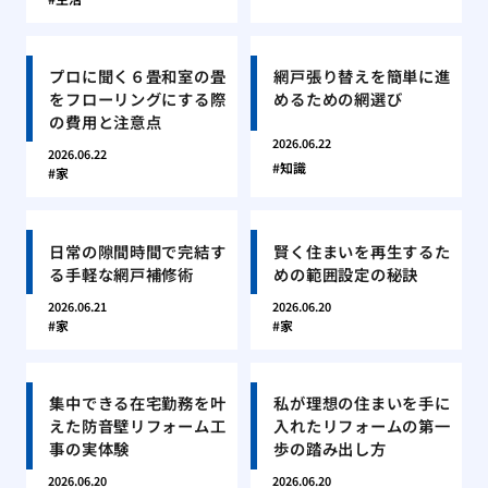
プロに聞く６畳和室の畳
網戸張り替えを簡単に進
をフローリングにする際
めるための網選び
の費用と注意点
2026.06.22
2026.06.22
知識
家
日常の隙間時間で完結す
賢く住まいを再生するた
る手軽な網戸補修術
めの範囲設定の秘訣
2026.06.21
2026.06.20
家
家
集中できる在宅勤務を叶
私が理想の住まいを手に
えた防音壁リフォーム工
入れたリフォームの第一
事の実体験
歩の踏み出し方
2026.06.20
2026.06.20