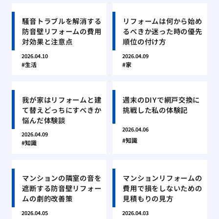
騒音トラブルを解消する
リフォームは何から始め
防音壁リフォームの費用
るべきか迷った時の優先
対効果と注意点
順位の付け方
2026.04.10
2026.04.09
生活
家
我が家はリフォームと建
週末のDIYで網戸交換に
て替えどっちにすべきか
挑戦した私の体験記
悩んだ体験談
2026.04.06
2026.04.09
知識
知識
マンションの隣室の音を
マンションリフォームの
遮断する防音壁リフォー
費用で損をしないための
ムの劇的改善策
見積もりの見方
2026.04.05
2026.04.03