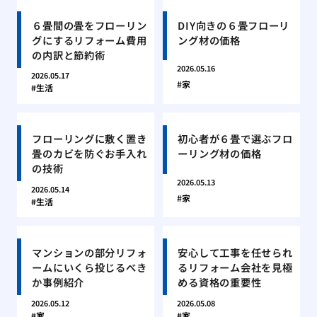
６畳間の畳をフローリン
DIY向きの６畳フローリ
グにするリフォーム費用
ング材の価格
の内訳と節約術
2026.05.16
2026.05.17
家
生活
フローリングに敷く置き
初心者が６畳で選ぶフロ
畳のカビを防ぐお手入れ
ーリング材の価格
の技術
2026.05.13
2026.05.14
家
生活
マンションの部分リフォ
安心して工事を任せられ
ームにいくら投じるべき
るリフォーム会社を見極
か事例紹介
める資格の重要性
2026.05.12
2026.05.08
家
家