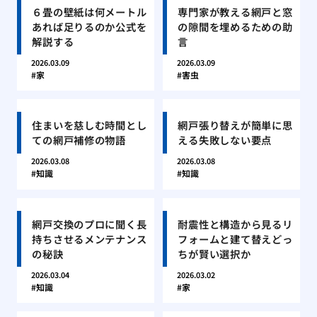
６畳の壁紙は何メートル
専門家が教える網戸と窓
あれば足りるのか公式を
の隙間を埋めるための助
解説する
言
2026.03.09
2026.03.09
家
害虫
住まいを慈しむ時間とし
網戸張り替えが簡単に思
ての網戸補修の物語
える失敗しない要点
2026.03.08
2026.03.08
知識
知識
網戸交換のプロに聞く長
耐震性と構造から見るリ
持ちさせるメンテナンス
フォームと建て替えどっ
の秘訣
ちが賢い選択か
2026.03.04
2026.03.02
知識
家