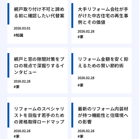
網戸取り付け不可と諦め
大手リフォーム会社が手
る前に確認したい代替案
がけた中古住宅の再生事
例とその価値
2026.03.01
2026.02.28
知識
家
網戸と窓の隙間対策をプ
リフォーム金額を安く抑
ロの視点で深掘りするイ
えるための賢い節約術
ンタビュー
2026.02.28
2026.02.28
家
家
リフォームのスペシャリ
最新のリフォーム内装材
ストを目指す若手のため
が持つ機能性と住環境へ
の資格取得ロードマップ
の影響
2026.02.28
2026.02.28
家
家