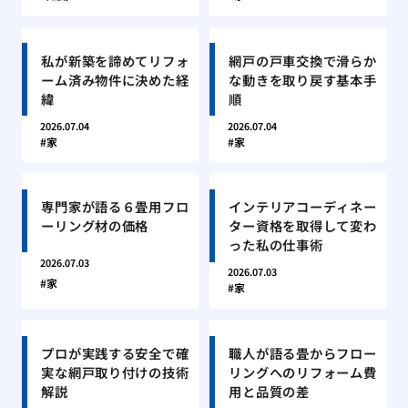
私が新築を諦めてリフォ
網戸の戸車交換で滑らか
ーム済み物件に決めた経
な動きを取り戻す基本手
緯
順
2026.07.04
2026.07.04
家
家
専門家が語る６畳用フロ
インテリアコーディネー
ーリング材の価格
ター資格を取得して変わ
った私の仕事術
2026.07.03
2026.07.03
家
家
プロが実践する安全で確
職人が語る畳からフロー
実な網戸取り付けの技術
リングへのリフォーム費
解説
用と品質の差