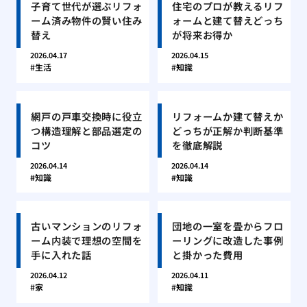
子育て世代が選ぶリフォ
住宅のプロが教えるリフ
ーム済み物件の賢い住み
ォームと建て替えどっち
替え
が将来お得か
2026.04.17
2026.04.15
生活
知識
網戸の戸車交換時に役立
リフォームか建て替えか
つ構造理解と部品選定の
どっちが正解か判断基準
コツ
を徹底解説
2026.04.14
2026.04.14
知識
知識
古いマンションのリフォ
団地の一室を畳からフロ
ーム内装で理想の空間を
ーリングに改造した事例
手に入れた話
と掛かった費用
2026.04.12
2026.04.11
家
知識