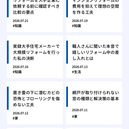
依頼する前に確認すべき
費用を抑えて理想の空間
比較の要点
を作る工夫
2026.07.21
2026.07.19
知識
知識
実録大手住宅メーカーで
職人さんに聞いた本音で
大規模リフォームを行っ
嬉しいリフォーム中の差
た私の決断
し入れとは
2026.07.16
2026.07.13
知識
生活
置き畳の下に潜むカビの
網戸が取り付けられない
恐怖とフローリングを傷
窓の種類と解決策の基本
めない工夫
2026.07.11
2026.07.12
家
家