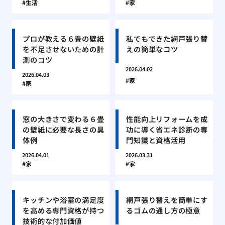
生活
家
プロが教える６畳の壁紙
私でもできた網戸張り替
を不足させないための計
えの簡単なコツ
測のコツ
2026.04.02
2026.04.03
家
家
窓の大きさで変わる６畳
性能向上リフォームを成
の壁紙に必要な長さの具
功に導く省エネ診断の専
体例
門知識と資格活用
2026.04.01
2026.03.31
家
家
キッチンや浴室の満足度
網戸張り替えを簡単にす
を高める専門資格が持つ
るゴムの通し方の極意
技術的な付加価値