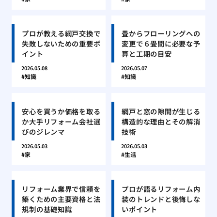
プロが教える網戸交換で
畳からフローリングへの
失敗しないための重要ポ
変更で６畳間に必要な予
イント
算と工期の目安
2026.05.08
2026.05.07
知識
知識
安心を買うか価格を取る
網戸と窓の隙間が生じる
か大手リフォーム会社選
構造的な理由とその解消
びのジレンマ
技術
2026.05.03
2026.05.03
家
生活
リフォーム業界で信頼を
プロが語るリフォーム内
築くための主要資格と法
装のトレンドと後悔しな
規制の基礎知識
いポイント