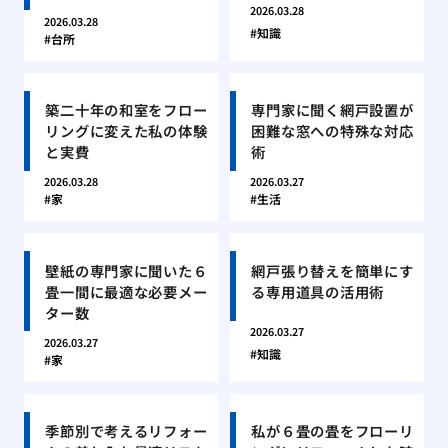
2026.03.28
2026.03.28
知識
台所
築二十年の和室をフロー
専門家に聞く網戸設置が
リングに変えた私の体験
困難な窓への特殊な対応
と実費
術
2026.03.28
2026.03.27
家
生活
壁紙の専門家に聞いた６
網戸張り替えを簡単にす
畳一間に最適な必要メー
る専用道具の活用術
ター数
2026.03.27
2026.03.27
知識
家
季節別で考えるリフォー
私が６畳の畳をフローリ