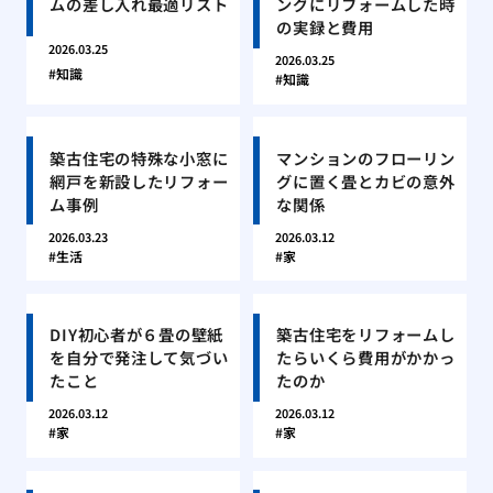
ムの差し入れ最適リスト
ングにリフォームした時
の実録と費用
2026.03.25
2026.03.25
知識
知識
築古住宅の特殊な小窓に
マンションのフローリン
網戸を新設したリフォー
グに置く畳とカビの意外
ム事例
な関係
2026.03.23
2026.03.12
生活
家
DIY初心者が６畳の壁紙
築古住宅をリフォームし
を自分で発注して気づい
たらいくら費用がかかっ
たこと
たのか
2026.03.12
2026.03.12
家
家