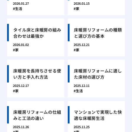
2026.01.27
2026.01.15
生活
家
タイル床と床暖房の組み
床暖房リフォームの種類
合わせは最強か
と選び方の基本
2026.01.02
2025.12.21
家
家
床暖房を長持ちさせる使
床暖房リフォームに適し
い方と手入れ方法
た床材の選び方
2025.12.17
2025.12.11
家
生活
床暖房リフォームの仕組
マンションで実現した快
みと工法の違い
適な床暖房生活
2025.11.26
2025.11.25
家
家