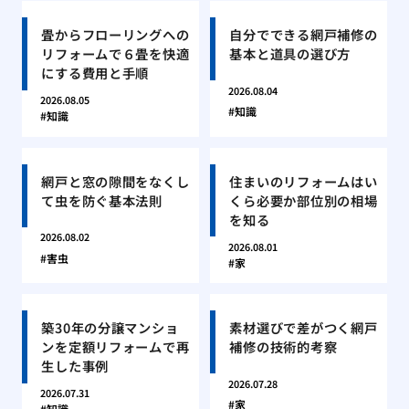
畳からフローリングへの
自分でできる網戸補修の
リフォームで６畳を快適
基本と道具の選び方
にする費用と手順
2026.08.04
2026.08.05
知識
知識
網戸と窓の隙間をなくし
住まいのリフォームはい
て虫を防ぐ基本法則
くら必要か部位別の相場
を知る
2026.08.02
2026.08.01
害虫
家
築30年の分譲マンショ
素材選びで差がつく網戸
ンを定額リフォームで再
補修の技術的考察
生した事例
2026.07.28
2026.07.31
家
知識