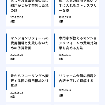
おしゃれな海外風の窓に
網戸と窓の隙間を塞いで
網戸がつかず苦労した私
手に入れるストレスフリ
の話
ーな夏
2026.05.26
2026.05.21
家
家
マンションリフォームの
専門家が教えるマンショ
費用相場と失敗しないた
ンリフォームの費用対効
めの予算計画
果を高める方法
2026.05.20
2026.05.19
家
家
畳からフローリングへ変
リフォーム金額の相場と
更する際の費用相場と注
内訳を正しく理解する
意点
2026.05.17
2026.05.18
家
家