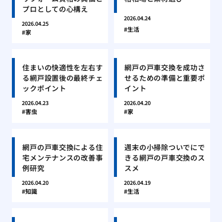
プロとしての心構え
2026.04.24
2026.04.25
生活
家
住まいの快適性を左右す
網戸の戸車交換を成功さ
る網戸設置後の最終チェ
せるための準備と重要ポ
ックポイント
イント
2026.04.23
2026.04.20
害虫
家
網戸の戸車交換による住
週末の小掃除ついでにで
宅メンテナンスの改善事
きる網戸の戸車交換のス
例研究
スメ
2026.04.20
2026.04.19
知識
生活