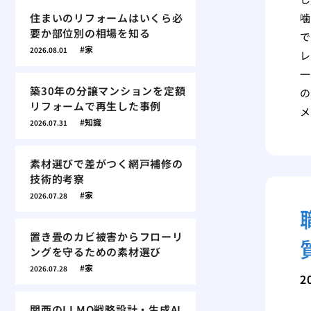
住まいのリフォームはいくら必
噛
要か部位別の相場を知る
で
家
2026.08.01
レ
一
築30年の分譲マンションを定額
の
リフォームで再生した事例
メ
知識
2026.07.31
素材選びで差がつく網戸補修の
技術的考察
家
2026.07.28
置き畳のカビ被害からフローリ
ングを守るための素材選び
家
2026.07.28
2
関西のLLMO戦略設計・生成AI