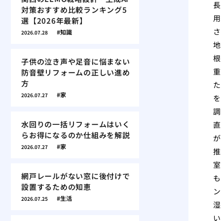
長
対策おすすめ比較ランキング5
用
選【2026年最新】
さ
知識
2026.07.28
地
根
子供の泣き声や足音に悩まない
重
防音壁リフォームの正しい進め
方
た
家
2026.07.27
を
調
水回りの一括リフォームはいく
直
らお得になるのか仕組みを解説
が
家
2026.07.27
推
室
網戸レールがない窓に後付けで
も
設置するための知恵
ン
生活
2026.07.25
湿
い