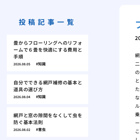
投稿記事一覧
2
畳からフローリングへのリフォ
ームで６畳を快適にする費用と
網
手順
二
知識
2026.08.05
の
と
自分でできる網戸補修の基本と
た
道具の選び方
知識
な
2026.08.04
ル
乗
網戸と窓の隙間をなくして虫を
防ぐ基本法則
ー
害虫
2026.08.02
こ
し