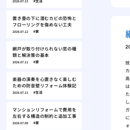
生活
2026.07.13
置き畳の下に潜むカビの恐怖と
フローリングを傷めない工夫
家
2026.07.12
2
網戸が取り付けられない窓の種
類と解決策の基本
家
技
2026.07.11
カ
高
楽器の演奏を心置きなく楽しむ
ための防音壁リフォーム体験記
は
生活
2026.07.11
た
し
マンションリフォームで費用を
ガ
左右する構造の制約と追加工事
に
家
2026.07.09
ォ