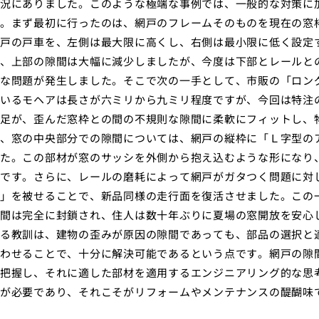
況にありました。このような極端な事例では、一般的な対策に
。まず最初に行ったのは、網戸のフレームそのものを現在の窓
戸の戸車を、左側は最大限に高くし、右側は最小限に低く設定
、上部の隙間は大幅に減少しましたが、今度は下部とレールと
な問題が発生しました。そこで次の一手として、市販の「ロン
いるモヘアは長さが六ミリから九ミリ程度ですが、今回は特注
足が、歪んだ窓枠との間の不規則な隙間に柔軟にフィットし、
、窓の中央部分での隙間については、網戸の縦枠に「Ｌ字型の
た。この部材が窓のサッシを外側から抱え込むような形になり
です。さらに、レールの磨耗によって網戸がガタつく問題に対
」を被せることで、新品同様の走行面を復活させました。この
間は完全に封鎖され、住人は数十年ぶりに夏場の窓開放を安心
る教訓は、建物の歪みが原因の隙間であっても、部品の選択と
わせることで、十分に解決可能であるという点です。網戸の隙
把握し、それに適した部材を適用するエンジニアリング的な思
が必要であり、それこそがリフォームやメンテナンスの醍醐味