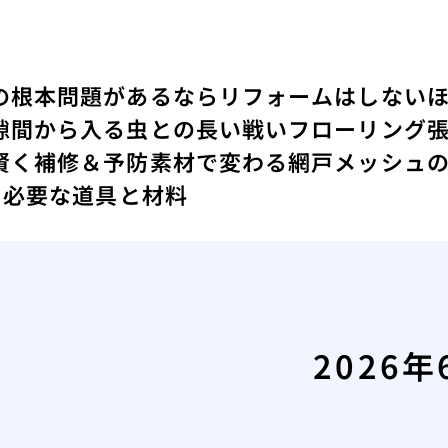
の根本問題があるならリフォームはしない
隙間から入る虫との長い戦い
フローリング
賢く補修＆予防
素材で変わる網戸メッシュ
に必要な道具と材料
2026年