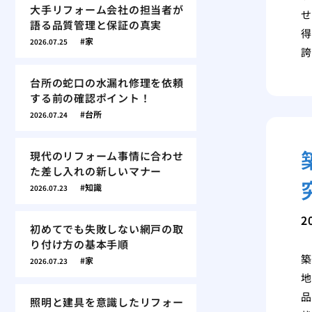
大手リフォーム会社の担当者が
せ
語る品質管理と保証の真実
得
家
2026.07.25
誇
台所の蛇口の水漏れ修理を依頼
する前の確認ポイント！
台所
2026.07.24
現代のリフォーム事情に合わせ
た差し入れの新しいマナー
知識
2026.07.23
2
初めてでも失敗しない網戸の取
り付け方の基本手順
築
家
2026.07.23
地
品
照明と建具を意識したリフォー