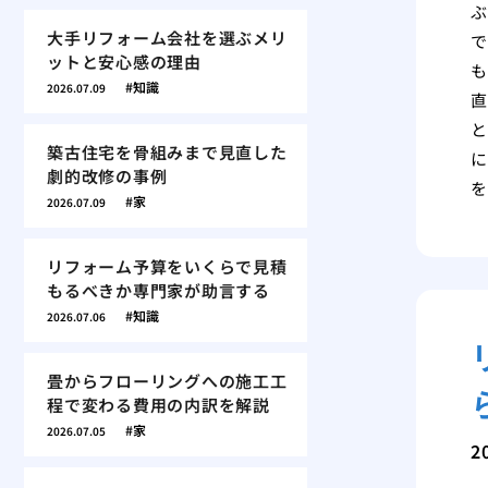
ぶ
大手リフォーム会社を選ぶメリ
で
ットと安心感の理由
も
知識
2026.07.09
直
と
築古住宅を骨組みまで見直した
に
劇的改修の事例
を
家
2026.07.09
リフォーム予算をいくらで見積
もるべきか専門家が助言する
知識
2026.07.06
畳からフローリングへの施工工
程で変わる費用の内訳を解説
家
2026.07.05
2