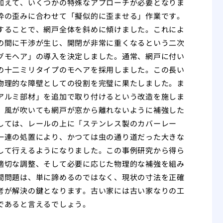
加えて、いくつかの特殊なアプローチが必要となりま
枠の歪みに合わせて「擬似的に歪ませる」作業です。
することで、網戸全体を斜めに傾けました。これによ
の間に干渉が生じ、開閉が非常に重くなるという二次
グモヘア」の導入を決定しました。通常、網戸に付い
の十二ミリタイプのモヘアを採用しました。この長い
物理的な障壁としての役割を完璧に果たしました。ま
アルミ部材」を追加で取り付けるという改造を施しま
、風が吹いても網戸が窓から離れないように補強した
しては、レールの上に「ステンレス製のカバーレー
一連の処置により、かつては虫の通り道だった大きな
して行えるようになりました。この事例研究から得ら
適切な調整、そして必要に応じた物理的な補強を組み
間問題は、単に諦めるのではなく、現状の寸法を正確
考が解決の鍵となります。古い家には古い家なりの工
であると言えるでしょう。