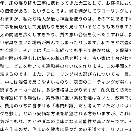
年、床の張り替え工事に携わってきた大工として、お客様にお
の価値がある」ということです。畳を剥がしてフローリングに
れますが、私たち職人が最も神経を使うのは、その下にある下
工事を簡略化して見積もりを安く見せているところもあります
太の間隔を広くしすぎたり、質の悪い合板を使ったりすれば、
い家具を置いた場所が凹んでしまったりします。私たちが六畳
だく場合、そこには「二十年経っても平らで静かな床」を保証
組む際の水平出しは職人の腕の見せ所です。古い家は土台がわ
整し、どこを歩いても違和感のない床を作ります。この手間を
結するのです。また、フローリング材の選び方についても一言
、中には湿気で反りやすいものや、表面のコーティングが弱く
奨するメーカー品は、多少価格は上がりますが、耐久性や防汚
を洋室にする場合は、紫外線に強い素材を選ばないと、数年で
、費用のうちに含まれる「専門知識」だと考えていただければ
グを敷く」という安価な方法を希望される方もいますが、これ
気がこもり、カビやダニの温床になる可能性が高いからです。
床を作るのが、住まいを健康に保つための王道です。リフォー