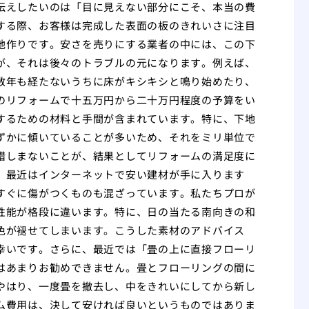
伝えしたいのは「目に見えない部分にこそ、本当の費
する際、お客様は完成した表面の板のきれいさに注目
地作りです。安さを売りにする業者の中には、この下
が、それは後々のトラブルの元になります。例えば、
数年も経たないうちに床がキシキシと鳴り始めたり、
のリフォームで十五万円から二十万円程度の予算をい
するための材料と手間が含まれています。特に、下地
ずかに傾いていることが多いため、それをミリ単位で
惜しまないことが、結果としてリフォームの満足度に
。最近はインターネットで安い建材が手に入ります
すぐに傷がつくものも混ざっています。私たちプロが
性能が格段に違います。特に、日の当たる南向きの和
色が褪せてしまいます。こうした素材のアドバイス
幸いです。さらに、最近では「畳の上に直接フローリ
はあまりお勧めできません。畳とフローリングの間に
やはり、一度畳を撤去し、中をきれいにしてから新し
ム費用は、決して安ければ良いというものではありま