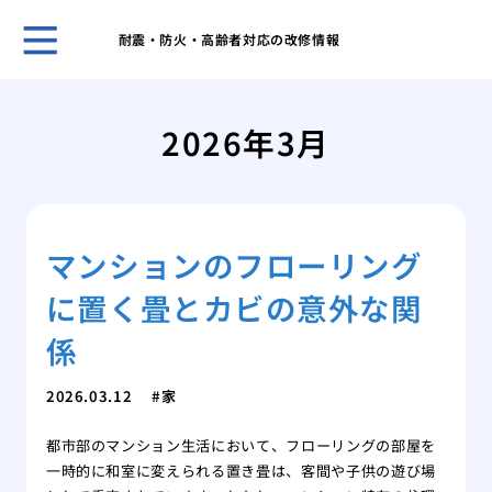
耐震・防火・高齢者対応の改修情報
ホー
表面
2026年3月
家の
ーム
網戸
グ
マンションのフローリング
網戸
戦い
に置く畳とカビの意外な関
フロ
前の
係
愛猫
シー
2026.03.12
家
素材
都市部のマンション生活において、フローリングの部屋を
能
一時的に和室に変えられる置き畳は、客間や子供の遊び場
これ