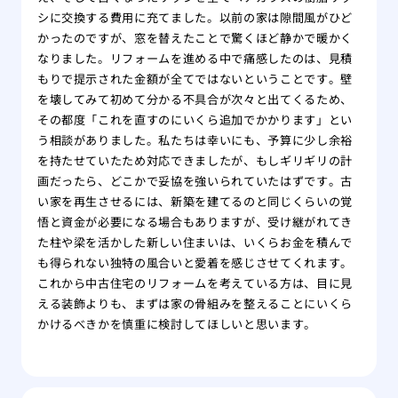
シに交換する費用に充てました。以前の家は隙間風がひど
かったのですが、窓を替えたことで驚くほど静かで暖かく
なりました。リフォームを進める中で痛感したのは、見積
もりで提示された金額が全てではないということです。壁
を壊してみて初めて分かる不具合が次々と出てくるため、
その都度「これを直すのにいくら追加でかかります」とい
う相談がありました。私たちは幸いにも、予算に少し余裕
を持たせていたため対応できましたが、もしギリギリの計
画だったら、どこかで妥協を強いられていたはずです。古
い家を再生させるには、新築を建てるのと同じくらいの覚
悟と資金が必要になる場合もありますが、受け継がれてき
た柱や梁を活かした新しい住まいは、いくらお金を積んで
も得られない独特の風合いと愛着を感じさせてくれます。
これから中古住宅のリフォームを考えている方は、目に見
える装飾よりも、まずは家の骨組みを整えることにいくら
かけるべきかを慎重に検討してほしいと思います。