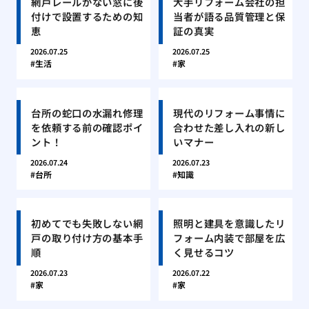
網戸レールがない窓に後
大手リフォーム会社の担
付けで設置するための知
当者が語る品質管理と保
恵
証の真実
2026.07.25
2026.07.25
生活
家
台所の蛇口の水漏れ修理
現代のリフォーム事情に
を依頼する前の確認ポイ
合わせた差し入れの新し
ント！
いマナー
2026.07.24
2026.07.23
台所
知識
初めてでも失敗しない網
照明と建具を意識したリ
戸の取り付け方の基本手
フォーム内装で部屋を広
順
く見せるコツ
2026.07.23
2026.07.22
家
家