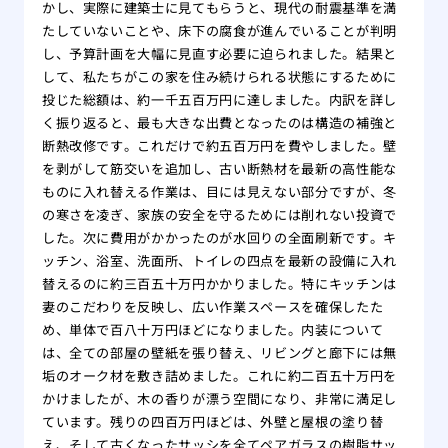
かし、実際に建築士に見てもらうと、現代の耐震基準を満
たしていないことや、床下の腐食が進んでいることが判明
し、予算計画を大幅に見直す必要に迫られました。結果と
して、私たちがこの家を住み続けられる状態にするために
投じた総額は、約一千五百万円に達しました。内訳を詳し
く振り返ると、最も大きな出費となったのは構造の補強と
断熱改修です。これだけで約五百万円を費やしました。壁
を剥がして筋交いを追加し、古い断熱材を最新の高性能な
ものに入れ替える作業は、目には見えない部分ですが、冬
の寒さを凌ぎ、家族の安全を守るためには削れない投資で
した。次に費用がかかったのが水回りの全面刷新です。キ
ッチン、浴室、洗面所、トイレの四点を最新の設備に入れ
替えるのに約三百五十万円かかりました。特にキッチンは
妻のこだわりを反映し、広い作業スペースを確保したた
め、単体で百八十万円ほどになりました。内装について
は、全ての部屋の壁紙を張り替え、リビングと廊下には無
垢のオーク材を敷き詰めました。これに約二百五十万円を
かけましたが、木の香りが漂う空間になり、非常に満足し
ています。残りの四百万円ほどは、外壁と屋根の塗り替
え、そして古くなったサッシを全てペアガラスの樹脂サッ