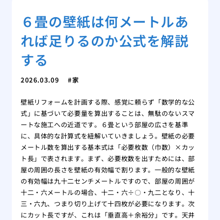
６畳の壁紙は何メートルあ
れば足りるのか公式を解説
する
2026.03.09
家
壁紙リフォームを計画する際、感覚に頼らず「数学的な公
式」に基づいて必要量を算出することは、無駄のないスマ
ートな施工への近道です。６畳という部屋の広さを基準
に、具体的な計算式を紐解いていきましょう。壁紙の必要
メートル数を算出する基本式は「必要枚数（巾数）×カッ
ト長」で表されます。まず、必要枚数を出すためには、部
屋の周囲の長さを壁紙の有効幅で割ります。一般的な壁紙
の有効幅は九十二センチメートルですので、部屋の周囲が
十二・六メートルの場合、十二・六÷〇・九二となり、十
三・六九、つまり切り上げて十四枚が必要になります。次
にカット長ですが、これは「垂直高＋余裕分」です。天井