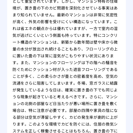
として重宝されています。しかし、マンション特有の住環
替え
境が、置き畳の下のカビ問題を深刻化させている事実はあ
まり知られていません。最新のマンションは非常に気密性
が高く、外気の影響を受けにくい構造になっています。こ
れは省エネの観点からは優れていますが、一方で室内の湿
気が逃げにくいという側面も持っています。特にコンクリ
ート構造のマンションは、新築から数年間は壁や床から微
量の水分が放出され続けることもあり、フローリングの上
に置いた畳の下は常に湿気がこもりやすい状況にありま
す。また、マンションのフローリングは下の階への騒音を
防ぐためにクッション材が入った遮音フローリングである
ことが多く、この柔らかさが畳との密着度を高め、空気の
流通をさらに阻害してしまいます。冬場、窓ガラスに結露
が発生しているような日は、確実に置き畳の下でも同じよ
うな現象が起きていると考えるべきです。さらに、マンシ
ョンの北側の部屋など日当たりが悪い場所に置き畳を敷く
場合は、特に注意が必要です。部屋の四隅や家具の陰にな
る部分は空気が滞留しやすく、カビの発生率が劇的に上が
ります。このような環境でカビを防ぐには、住居の換気シ
ステムを正しく稼働させることはもちろん、置き畳の下に