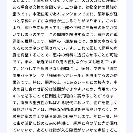
まいます。隙間を指でなぞってみて、スカスカした感触が
ある場合は交換の合図です。三つ目は、建物全体の微細な
歪みです。木造住宅であれマンションであれ、築年数が経
つと窓枠にわずかな傾きが生じることがあります。これに
より、網戸を閉めきっても上部や下部に三角形の隙間が開
いてしまうのです。この問題を解決するには、網戸の戸車
調整を推奨します。網戸の下部左右には、車輪の高さを変
えるためのネジが隠されています。これを回して網戸の角
度を調整することで、窓枠の傾斜に追従させることが可能
です。また、最近ではDIY用の便利なグッズも増えていま
す。どうしても埋まらない隙間には、後付けできる「隙間
防虫パッキン」や「極細モヘアシール」を併用するのが効
果的です。特に、網戸の上下にあるレールとの接点や、中
央の召し合わせ部分は隙間ができやすいため、専用のパッ
キンを貼ることで密閉性を飛躍的に高めることができま
す。換気の重要性が叫ばれる現代において、網戸を正しく
機能させることは、快適な室内環境を守るだけでなく、冷
暖房効率の向上や騒音軽減にも寄与します。年に一度、特
に虫が活動し始める前の時期に、網戸と窓の間に光が漏れ
ていないか、あるいは指が入る隙間がないかを点検するこ