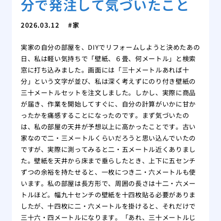
分で発注して気づいたこと
2026.03.12
家
実家の自分の部屋を、DIYでリフォームしようと決めたあの
日、私は軽い気持ちで「壁紙、６畳、何メートル」と検索
窓に打ち込みました。画面には「三十メートルあれば十
分」という文字が並び、私は深く考えずにのり付き壁紙の
三十メートルセットを注文しました。しかし、実際に商品
が届き、作業を開始してすぐに、自分の計算がいかに甘か
ったかを痛感することになったのです。まず気づいたの
は、私の部屋の天井が予想以上に高かったことです。古い
家なので二・三メートルくらいだろうと思い込んでいたの
ですが、実際に測ってみると二・五メートル近くありまし
た。壁紙を天井から床まで垂らしたとき、上下に五センチ
ずつの余裕を持たせると、一枚につき二・六メートルも使
います。私の部屋は長方形で、周囲の長さは十二・六メー
トルほど。幅九十センチの壁紙を十四枚貼る必要がありま
したが、十四枚に二・六メートルを掛けると、それだけで
三十六・四メートルになります。「あれ、三十メートルじ