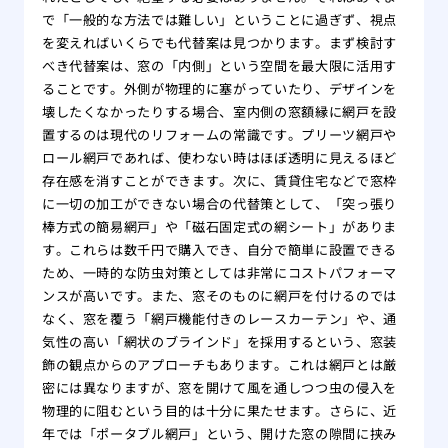
で「一般的な方法では難しい」ということに過ぎず、視点
を変えればいくらでも代替案は見つかります。まず検討す
べき代替案は、窓の「内側」という空間を最大限に活用す
ることです。外側が物理的に塞がっていたり、デザインを
壊したくなかったりする場合、室内側の窓額縁に網戸を設
置するのは現代のリフォームの常識です。プリーツ網戸や
ロール網戸であれば、使わない時はほぼ透明に見えるほど
存在感を消すことができます。次に、賃貸住宅などで窓枠
に一切の加工ができない場合の代替策として、「突っ張り
棒方式の簡易網戸」や「磁石固定式の網シート」がありま
す。これらは数千円で購入でき、自分で簡単に設置できる
ため、一時的な防虫対策としては非常にコストパフォーマ
ンスが高いです。また、窓そのものに網戸を付けるのでは
なく、窓を覆う「網戸機能付きのレースカーテン」や、通
気性の高い「網状のブラインド」を採用するという、窓装
飾の観点からのアプローチもあります。これは網戸とは厳
密には異なりますが、窓を開けて風を通しつつ虫の侵入を
物理的に阻むという目的は十分に果たせます。さらに、近
年では「ポータブル網戸」という、開けた窓の隙間に挟み