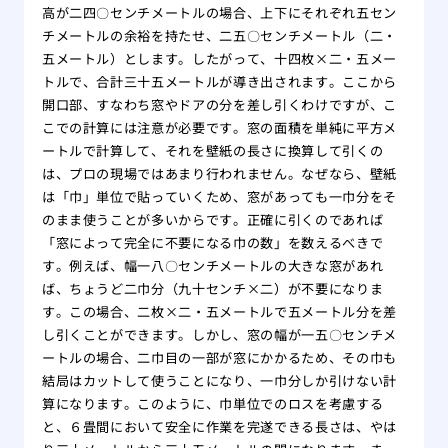
高が二四〇センチメートルの場合、上下にそれぞれ五セン
チメートルの余裕を持たせ、二五〇センチメートル（二・
五メートル）とします。したがって、十四枚×二・五メー
トルで、合計三十五メートルが導き出されます。ここから
開口部、すなわち窓やドアの分を差し引くわけですが、こ
こでの計算には注意が必要です。窓の面積を単純に平方メ
ートルで計算して、それを壁紙の長さに換算して引くの
は、プロの現場ではあまり行われません。なぜなら、壁紙
は「巾」単位で貼っていくため、窓があっても一巾分をそ
のまま使うことが多いからです。正確に引くのであれば
「窓によって完全に不要になる巾の数」を数えるべきで
す。例えば、幅一八〇センチメートルの大きな窓があれ
ば、ちょうど二巾分（九十センチ×二）が不要になりま
す。この場合、二枚×二・五メートルで五メートル分を差
し引くことができます。しかし、窓の幅が一五〇センチメ
ートルの場合、二巾目の一部が窓にかかるため、その巾も
結局はカットして使うことになり、一巾分しか引けない計
算になります。このように、巾単位でのロスを考慮する
と、６畳間において安全に作業を完遂できる長さは、やは