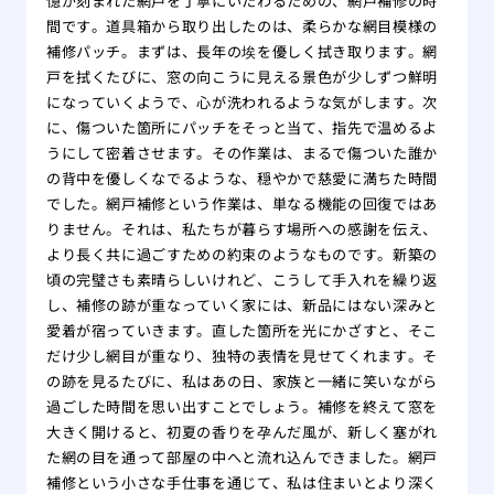
憶が刻まれた網戸を丁寧にいたわるための、網戸補修の時
間です。道具箱から取り出したのは、柔らかな網目模様の
補修パッチ。まずは、長年の埃を優しく拭き取ります。網
戸を拭くたびに、窓の向こうに見える景色が少しずつ鮮明
になっていくようで、心が洗われるような気がします。次
に、傷ついた箇所にパッチをそっと当て、指先で温めるよ
うにして密着させます。その作業は、まるで傷ついた誰か
の背中を優しくなでるような、穏やかで慈愛に満ちた時間
でした。網戸補修という作業は、単なる機能の回復ではあ
りません。それは、私たちが暮らす場所への感謝を伝え、
より長く共に過ごすための約束のようなものです。新築の
頃の完璧さも素晴らしいけれど、こうして手入れを繰り返
し、補修の跡が重なっていく家には、新品にはない深みと
愛着が宿っていきます。直した箇所を光にかざすと、そこ
だけ少し網目が重なり、独特の表情を見せてくれます。そ
の跡を見るたびに、私はあの日、家族と一緒に笑いながら
過ごした時間を思い出すことでしょう。補修を終えて窓を
大きく開けると、初夏の香りを孕んだ風が、新しく塞がれ
た網の目を通って部屋の中へと流れ込んできました。網戸
補修という小さな手仕事を通じて、私は住まいとより深く