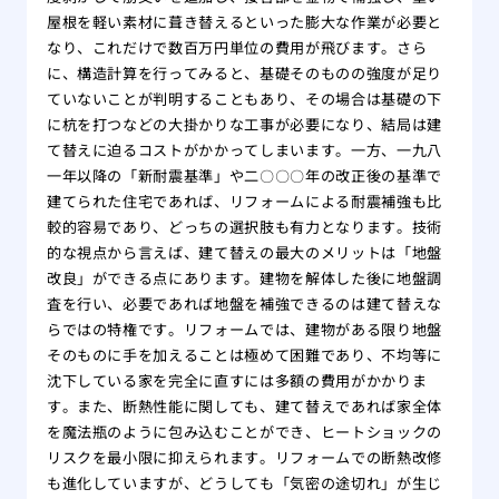
屋根を軽い素材に葺き替えるといった膨大な作業が必要と
なり、これだけで数百万円単位の費用が飛びます。さら
に、構造計算を行ってみると、基礎そのものの強度が足り
ていないことが判明することもあり、その場合は基礎の下
に杭を打つなどの大掛かりな工事が必要になり、結局は建
て替えに迫るコストがかかってしまいます。一方、一九八
一年以降の「新耐震基準」や二〇〇〇年の改正後の基準で
建てられた住宅であれば、リフォームによる耐震補強も比
較的容易であり、どっちの選択肢も有力となります。技術
的な視点から言えば、建て替えの最大のメリットは「地盤
改良」ができる点にあります。建物を解体した後に地盤調
査を行い、必要であれば地盤を補強できるのは建て替えな
らではの特権です。リフォームでは、建物がある限り地盤
そのものに手を加えることは極めて困難であり、不均等に
沈下している家を完全に直すには多額の費用がかかりま
す。また、断熱性能に関しても、建て替えであれば家全体
を魔法瓶のように包み込むことができ、ヒートショックの
リスクを最小限に抑えられます。リフォームでの断熱改修
も進化していますが、どうしても「気密の途切れ」が生じ