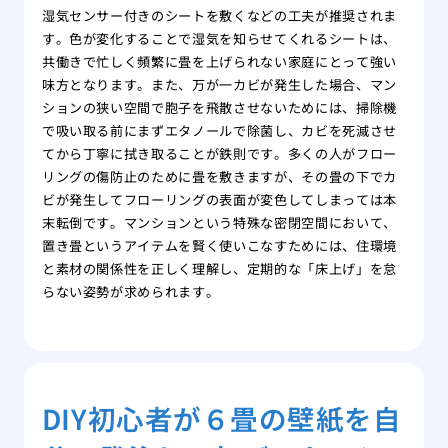
湿気センサー付きのシートを敷くなどの工夫が推奨されま
す。色が変化することで湿気を知らせてくれるシートは、
共働きで忙しく頻繁に畳を上げられない家庭にとって強い
味方となります。また、万が一カビが発生した場合、マン
ションの狭い空間で胞子を飛散させないためには、掃除機
で吸い取る前にまずエタノールで除菌し、カビを死滅させ
てから丁寧に拭き取ることが鉄則です。多くの人がフロー
リングの傷防止のために畳を敷きますが、その畳の下でカ
ビが発生してフローリングの表面が変色してしまっては本
末転倒です。マンションという特殊な密閉空間において、
置き畳というアイテムを賢く使いこなすためには、住環境
と素材の関係性を正しく理解し、定期的な「床上げ」を怠
らない姿勢が求められます。
DIY初心者が６畳の壁紙を自