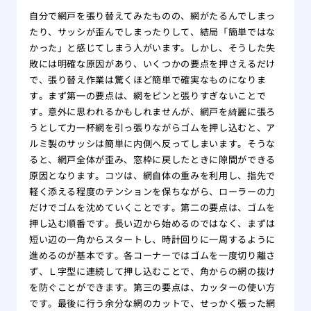
自分で網戸を張り替えてみたものの、網がたるんでしまっ
たり、サッシが歪んでしまったりして、結局「簡単ではな
かった」と感じてしまう人がいます。しかし、そうした失
敗には明確な原因があり、いくつかの要点を押さえるだけ
で、張り替え作業は驚くほど簡単で確実なものになりま
す。まず第一の要点は、網をピンと張りすぎないことで
す。意外に思われるかもしれませんが、網戸を綺麗に張ろ
うとして力一杯網を引っ張りながらゴムを押し込むと、ア
ルミ製のサッシは簡単に内側へ反ってしまいます。そうな
ると、網戸全体が歪み、窓枠に戻したときに隙間ができる
原因となります。コツは、網自体の重みを利用し、指先で
軽く添える程度のテンションを保ちながら、ローラーの力
だけでゴムを沈めていくことです。第二の要点は、ゴムを
押し込む順番です。長い辺から始めるのではなく、まずは
短い辺の一角からスタートし、時計回りに一周するように
進めるのが基本です。各コーナーではゴムを一度切り離さ
ず、Ｌ字型に連続して押し込むことで、角からの網の抜け
を防ぐことができます。第三の要点は、カッターの使い方
です。最後に行う余分な網のカットで、せっかく張った網