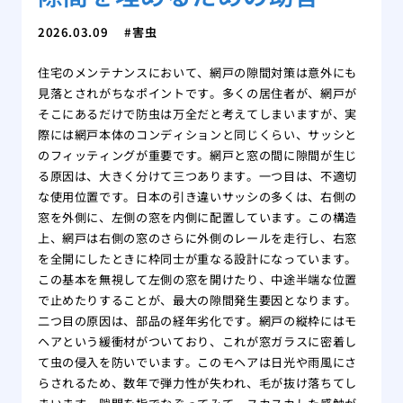
2026.03.09
害虫
住宅のメンテナンスにおいて、網戸の隙間対策は意外にも
見落とされがちなポイントです。多くの居住者が、網戸が
そこにあるだけで防虫は万全だと考えてしまいますが、実
際には網戸本体のコンディションと同じくらい、サッシと
のフィッティングが重要です。網戸と窓の間に隙間が生じ
る原因は、大きく分けて三つあります。一つ目は、不適切
な使用位置です。日本の引き違いサッシの多くは、右側の
窓を外側に、左側の窓を内側に配置しています。この構造
上、網戸は右側の窓のさらに外側のレールを走行し、右窓
を全開にしたときに枠同士が重なる設計になっています。
この基本を無視して左側の窓を開けたり、中途半端な位置
で止めたりすることが、最大の隙間発生要因となります。
二つ目の原因は、部品の経年劣化です。網戸の縦枠にはモ
ヘアという緩衝材がついており、これが窓ガラスに密着し
て虫の侵入を防いでいます。このモヘアは日光や雨風にさ
らされるため、数年で弾力性が失われ、毛が抜け落ちてし