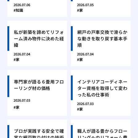
2026.07.06
2026.07.05
知識
家
私が新築を諦めてリフォ
網戸の戸車交換で滑らか
ーム済み物件に決めた経
な動きを取り戻す基本手
緯
順
2026.07.04
2026.07.04
家
家
専門家が語る６畳用フロ
インテリアコーディネー
ーリング材の価格
ター資格を取得して変わ
った私の仕事術
2026.07.03
2026.07.03
家
家
プロが実践する安全で確
職人が語る畳からフロー
実な網戸取り付けの技術
リングへのリフォーム費