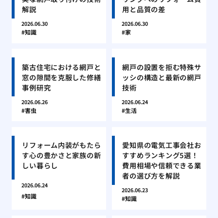
解説
用と品質の差
2026.06.30
2026.06.30
知識
家
築古住宅における網戸と
網戸の設置を拒む特殊サ
窓の隙間を克服した修繕
ッシの構造と最新の網戸
事例研究
技術
2026.06.26
2026.06.24
害虫
生活
リフォーム内装がもたら
愛知県の電気工事会社お
す心の豊かさと家族の新
すすめランキング5選！
しい暮らし
費用相場や信頼できる業
者の選び方を解説
2026.06.24
2026.06.23
知識
知識