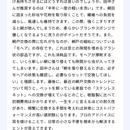
け長持ちさせるにはどうすれば良いのでしょうか。田中さ
んが推奨するのは「半年に一度の軽い水洗い」です。網目
に詰まった砂埃や花粉を取り除くことで、繊維への負担を
減らし、風通しも維持できます。この際、強くこすりすぎ
ると網が弛んでしまうため、柔らかいブラシやスポンジで
優しくなでるように洗うのがポイントだそうです。また、
網戸交換の際に忘れがちなのが、網戸の縦框についている
「モヘア」の存在です。これは窓との隙間を埋めるブラシ
状の部品ですが、これも消耗品です。モヘアが摩耗する
と、いくら新しい網に張り替えても隙間から虫が入ってき
てしまいます。田中さんは「網を張り替えるときは、必ず
モヘアの状態も確認し、必要ならセットで交換してほし
い」と強調します。最後に、最近の網戸交換のトレンドに
ついて伺うと、ペットを飼っている家庭での「ステンレス
ネット」への交換が増えているとのこと。樹脂製に比べて
初期費用はかかりますが、一生モノと言えるほどの耐久性
があり、頻繁に交換する手間を考えれば非常にコストパフ
ォーマンスが高い選択肢になります。プロのアドバイスに
耳を傾けることで、日常の小さな不便を根本から解決する
ヒントが見えてきます。