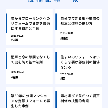
畳からフローリングへの
自分でできる網戸補修の
リフォームで６畳を快適
基本と道具の選び方
にする費用と手順
2026.08.04
2026.08.05
知識
知識
網戸と窓の隙間をなくし
住まいのリフォームはい
て虫を防ぐ基本法則
くら必要か部位別の相場
を知る
2026.08.02
2026.08.01
害虫
家
築30年の分譲マンショ
素材選びで差がつく網戸
ンを定額リフォームで再
補修の技術的考察
生した事例