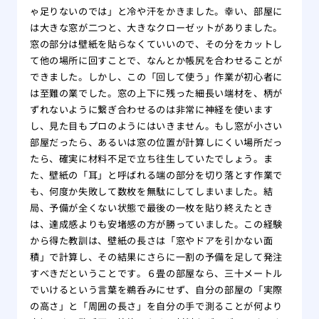
ゃ足りないのでは」と冷や汗をかきました。幸い、部屋に
は大きな窓が二つと、大きなクローゼットがありました。
窓の部分は壁紙を貼らなくていいので、その分をカットし
て他の場所に回すことで、なんとか帳尻を合わせることが
できました。しかし、この「回して使う」作業が初心者に
は至難の業でした。窓の上下に残った細長い端材を、柄が
ずれないように繋ぎ合わせるのは非常に神経を使います
し、見た目もプロのようにはいきません。もし窓が小さい
部屋だったら、あるいは窓の位置が計算しにくい場所だっ
たら、確実に材料不足で立ち往生していたでしょう。ま
た、壁紙の「耳」と呼ばれる端の部分を切り落とす作業で
も、何度か失敗して数枚を無駄にしてしまいました。結
局、予備が全くない状態で最後の一枚を貼り終えたとき
は、達成感よりも安堵感の方が勝っていました。この経験
から得た教訓は、壁紙の長さは「窓やドアを引かない面
積」で計算し、その結果にさらに一割の予備を足して発注
すべきだということです。６畳の部屋なら、三十メートル
でいけるという言葉を鵜呑みにせず、自分の部屋の「実際
の高さ」と「周囲の長さ」を自分の手で測ることが何より