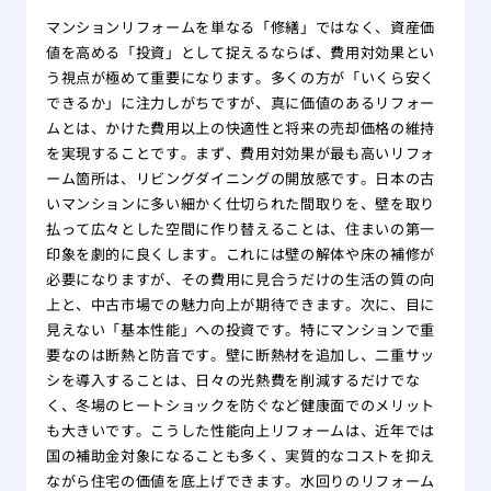
マンションリフォームを単なる「修繕」ではなく、資産価
値を高める「投資」として捉えるならば、費用対効果とい
う視点が極めて重要になります。多くの方が「いくら安く
できるか」に注力しがちですが、真に価値のあるリフォー
ムとは、かけた費用以上の快適性と将来の売却価格の維持
を実現することです。まず、費用対効果が最も高いリフォ
ーム箇所は、リビングダイニングの開放感です。日本の古
いマンションに多い細かく仕切られた間取りを、壁を取り
払って広々とした空間に作り替えることは、住まいの第一
印象を劇的に良くします。これには壁の解体や床の補修が
必要になりますが、その費用に見合うだけの生活の質の向
上と、中古市場での魅力向上が期待できます。次に、目に
見えない「基本性能」への投資です。特にマンションで重
要なのは断熱と防音です。壁に断熱材を追加し、二重サッ
シを導入することは、日々の光熱費を削減するだけでな
く、冬場のヒートショックを防ぐなど健康面でのメリット
も大きいです。こうした性能向上リフォームは、近年では
国の補助金対象になることも多く、実質的なコストを抑え
ながら住宅の価値を底上げできます。水回りのリフォーム