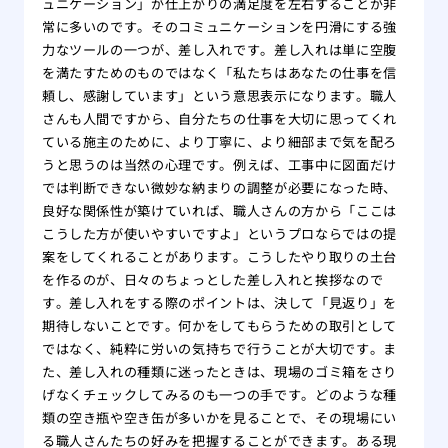
ュニケーション」が仕上がりの満足度を左右することが非
替え
常に多いのです。そのコミュニケーションを円滑にする強
力なツールの一つが、差し入れです。差し入れは単に空腹
を満たすためのものではなく「私たちはあなたの仕事を信
頼し、感謝しています」という意思表示になります。職人
さんも人間ですから、自分たちの仕事を大切に思ってくれ
ている施主のために、より丁寧に、より細部まで気を配ろ
うと思うのは当然の心理です。例えば、工事中に図面だけ
では判断できない微妙な納まりの調整が必要になった時、
良好な関係性が築けていれば、職人さんの方から「ここは
こうした方が使いやすいですよ」というプロならではの提
案をしてくれることがあります。こうしたやり取りの土台
を作るのが、日々のちょっとした差し入れと挨拶なので
す。差し入れをする際のポイントは、決して「見返り」を
期待しないことです。何かをしてもらうための取引として
ではなく、純粋に労いの気持ちで行うことが大切です。ま
た、差し入れの種類に迷ったときは、現場のゴミ箱をさり
げなくチェックしてみるのも一つの手です。どのような種
類の空き瓶や空き缶が多いかを見ることで、その現場にい
る職人さんたちの好みを把握することができます。ある現