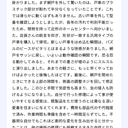
掛かりました。まず網戸を外して驚いたのは、戸車のプラ
スチック部分が割れて半分なくなっていたことです。これ
では滑らかに動くはずもありません。古い戸車を外して型
番を確認しようとしましたが、長年の汚れで判別不能だっ
たため、現物を持って近所のホームセンターへ向かいまし
た。店員さんの助言を仰ぎ、形状が一致する汎用タイプの
戸車を購入して帰宅。新しい戸車をはめ込む瞬間は、パズ
ルのピースがピタリとはまるような快感がありました。網
戸をサッシに戻し、いよいよ動作確認の瞬間です。恐る恐
る動かしてみると、それまでの重さが嘘のようにスルスル
と滑り出しました。あまりの軽さに、もっと早くやってお
けばよかったと後悔したほどです。最後に、網戸を閉めた
ときにできる上部の隙間を、側面の調整ネジを回して修正
しました。このひと手間で気密性も高まり、虫の侵入も防
げるようになりました。自分で行った修理によって家が使
いやすくなる感覚は、既製品をただ使うのとは異なる深い
愛着を住まいに与えてくれます。費用も部品代の千円程度
で済み、作業時間も準備を含めて一時間足らずでした。不
器用な自分でもこれほど劇的な変化を生み出せると分かっ
たことは、他の場所の修理にも挑戦する大きな自信となり