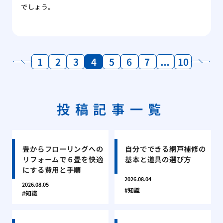
でしょう。
1
2
3
4
5
6
7
…
10
投稿記事一覧
畳からフローリングへの
自分でできる網戸補修の
リフォームで６畳を快適
基本と道具の選び方
にする費用と手順
2026.08.04
2026.08.05
知識
知識