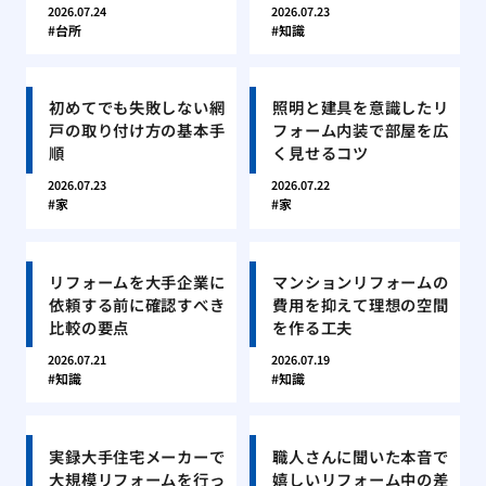
2026.07.24
2026.07.23
台所
知識
初めてでも失敗しない網
照明と建具を意識したリ
戸の取り付け方の基本手
フォーム内装で部屋を広
順
く見せるコツ
2026.07.23
2026.07.22
家
家
リフォームを大手企業に
マンションリフォームの
依頼する前に確認すべき
費用を抑えて理想の空間
比較の要点
を作る工夫
2026.07.21
2026.07.19
知識
知識
実録大手住宅メーカーで
職人さんに聞いた本音で
大規模リフォームを行っ
嬉しいリフォーム中の差