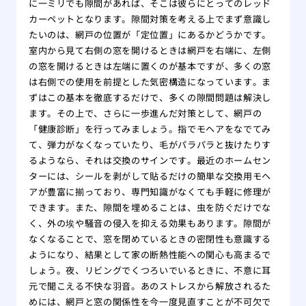
に一ミリでも隙間があれば、そこは彼らにとってのレッド
カーペットとなります。隙間対策を考える上でまず意識し
たいのは、網戸の位置が「定位置」にあるかどうかです。
室内から見て右側の窓を開けるときは網戸を右端に、左側
の窓を開けるときは左端に置くのが基本ですが、多くの窓
は右側での使用を前提とした気密構造になっています。ま
ずはこの基本を徹底するだけで、多くの隙間問題は解決し
ます。その上で、さらに一歩進んだ対策として、網戸の
「健康診断」を行ってみましょう。指でモヘアをなでてみ
て、弾力がなくなっていたり、毛がパラパラと抜けたりす
るようなら、それは交換のサインです。最近のホームセン
ターには、シールを剥がして貼るだけの簡単な交換用モヘ
アが豊富に揃っており、専門知識がなくても手軽に修理が
できます。また、隙間を埋めることは、虫を防ぐだけでな
く、外の埃や騒音の侵入を抑える効果もあります。隙間が
なくなることで、窓を閉めているときの密閉性も意識する
ようになり、結果として家の断熱性能への関心も高まるで
しょう。夜、リビングでくつろいでいるときに、不意に耳
元で聞こえる不快な羽音。あのストレスから解放されるた
めには、網戸と窓の関係性を今一度見直すことが不可欠で