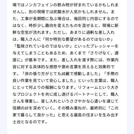
場ではノンカフェインの飲み物が好まれているかもしれま
せんし、別の現場では炭酸水が人気かもしれません。ま
た、工事が長期間に及ぶ場合は、毎回同じ内容にするので
はなく、時折少し趣向を変えたものを混ぜると、現場に新
鮮な空気が流れます。ただし、あまりに過剰な差し入れ
は、職人さんに「何か特別な要望があるのではないか」
「監視されているのではないか」といったプレッシャーを
与えてしまうこともあるため、あくまで「さりげなく、適
度に」が基本です。また、差し入れを渡す際には、作業内
容に対する具体的な感想や褒め言葉を添えると効果的で
す。「床の張り方がとても綺麗で感動しました」「手際の
良い作業を見ていて安心しました」といった言葉は、職人
にとって何よりの報酬になります。リフォームという大き
なプロジェクトを共に成し遂げるパートナーとして、職人
さんを尊重し、差し入れというささやかな心遣いを通じて
信頼の絆を深めていく。その積み重ねが、最終的に「この
家で暮らして良かった」と思える最高の住まいを生み出す
土台となるのです。