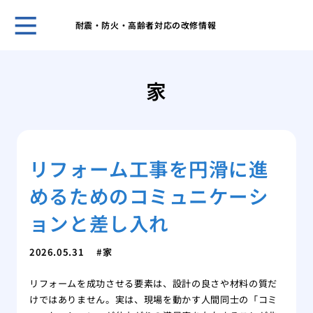
耐震・防火・高齢者対応の改修情報
ホー
表面
家
家の
ーム
網戸
グ
リフォーム工事を円滑に進
網戸
戦い
めるためのコミュニケーシ
フロ
前の
ョンと差し入れ
愛猫
シー
2026.05.31
家
素材
リフォームを成功させる要素は、設計の良さや材料の質だ
能
けではありません。実は、現場を動かす人間同士の「コミ
これ