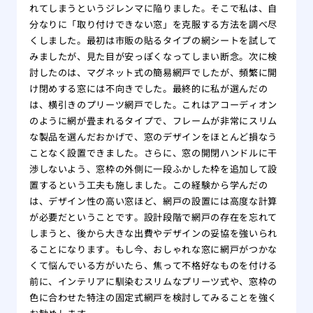
れてしまうというジレンマに陥りました。そこで私は、自
分なりに「取り付けできない窓」を克服する方法を調べ尽
くしました。最初は市販の貼るタイプの網シートを試して
みましたが、見た目が安っぽくなってしまい断念。次に検
討したのは、マグネット式の簡易網戸でしたが、頻繁に開
け閉めする窓には不向きでした。最終的に私が選んだの
は、横引きのプリーツ網戸でした。これはアコーディオン
のように網が畳まれるタイプで、フレームが非常にスリム
な製品を選んだおかげで、窓のデザインをほとんど損なう
ことなく設置できました。さらに、窓の開閉ハンドルに干
渉しないよう、窓枠の外側に一段ふかした枠を追加して設
置するという工夫も施しました。この経験から学んだの
は、デザイン性の高い窓ほど、網戸の設置には高度な計算
が必要だということです。設計段階で網戸の存在を忘れて
しまうと、後から大きな出費やデザインの妥協を強いられ
ることになります。もし今、おしゃれな窓に網戸がつかな
くて悩んでいる方がいたら、焦って不格好なものを付ける
前に、インテリアに馴染むスリムなプリーツ式や、窓枠の
色に合わせた特注の固定式網戸を検討してみることを強く