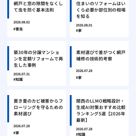
網戸と窓の隙間をなくし
住まいのリフォームはい
て虫を防ぐ基本法則
くら必要か部位別の相場
を知る
2026.08.02
2026.08.01
害虫
家
築30年の分譲マンショ
素材選びで差がつく網戸
ンを定額リフォームで再
補修の技術的考察
生した事例
2026.07.28
2026.07.31
家
知識
置き畳のカビ被害からフ
関西のLLMO戦略設計・
ローリングを守るための
生成AI対策おすすめ比較
素材選び
ランキング5選【2026年
最新】
2026.07.28
2026.07.28
家
知識