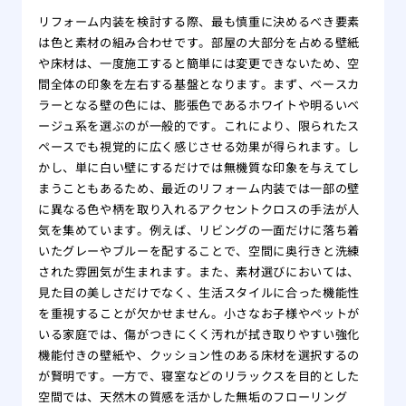
リフォーム内装を検討する際、最も慎重に決めるべき要素
は色と素材の組み合わせです。部屋の大部分を占める壁紙
や床材は、一度施工すると簡単には変更できないため、空
間全体の印象を左右する基盤となります。まず、ベースカ
ラーとなる壁の色には、膨張色であるホワイトや明るいベ
ージュ系を選ぶのが一般的です。これにより、限られたス
ペースでも視覚的に広く感じさせる効果が得られます。し
かし、単に白い壁にするだけでは無機質な印象を与えてし
まうこともあるため、最近のリフォーム内装では一部の壁
に異なる色や柄を取り入れるアクセントクロスの手法が人
気を集めています。例えば、リビングの一面だけに落ち着
いたグレーやブルーを配することで、空間に奥行きと洗練
された雰囲気が生まれます。また、素材選びにおいては、
見た目の美しさだけでなく、生活スタイルに合った機能性
を重視することが欠かせません。小さなお子様やペットが
いる家庭では、傷がつきにくく汚れが拭き取りやすい強化
機能付きの壁紙や、クッション性のある床材を選択するの
が賢明です。一方で、寝室などのリラックスを目的とした
空間では、天然木の質感を活かした無垢のフローリング