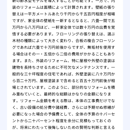
新の節水型モデルを導入することが可能です。一方で、内
装のリフォームは面積によって計算されます。壁紙の張り
替えは一平方メートルあたり千円から千五百円程度が相場
ですが、家全体の壁紙を一新するとなると、六畳一間で五
万円から八万円ほど、一軒家全体では数十万円の出費を覚
悟する必要があります。フローリングの張り替えは、選ぶ
木材の種類によって大きく変わり、合板の複合フローリン
グであれば六畳で十万円前後からですが、無垢材を使用す
る場合はその一・五倍から二倍の費用がかかることもあり
ます。また、外装のリフォーム、特に屋根や外壁の塗装は
建物を長持ちさせるために不可欠なメンテナンスです。一
般的な三十坪程度の住宅であれば、外壁塗装に八十万円か
ら百二十万円、屋根塗装まで含めると百五十万円前後が相
場とされています。このように、部分的なリフォームを積
み重ねていくと、最終的な総額はかなりの金額になりま
す。リフォーム金額を考える際は、本体の工事費だけでな
く、古い設備の処分費や諸経費、さらには予期せぬ修繕が
必要になった場合の予備費として、全体の予算の十パーセ
ントから二十パーセント程度を余分に見積もっておくの
が、将来にわたって後悔しないための賢明な判断と言える