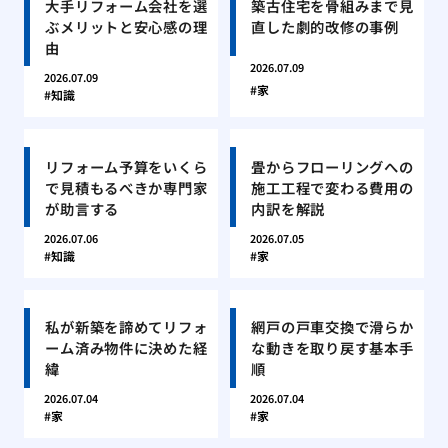
大手リフォーム会社を選
築古住宅を骨組みまで見
ぶメリットと安心感の理
直した劇的改修の事例
由
2026.07.09
2026.07.09
家
知識
リフォーム予算をいくら
畳からフローリングへの
で見積もるべきか専門家
施工工程で変わる費用の
が助言する
内訳を解説
2026.07.06
2026.07.05
知識
家
私が新築を諦めてリフォ
網戸の戸車交換で滑らか
ーム済み物件に決めた経
な動きを取り戻す基本手
緯
順
2026.07.04
2026.07.04
家
家