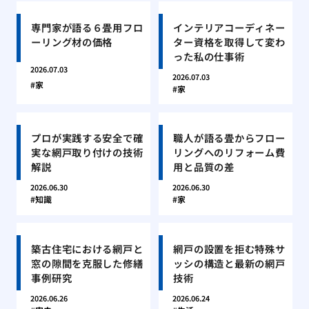
専門家が語る６畳用フロ
インテリアコーディネー
ーリング材の価格
ター資格を取得して変わ
った私の仕事術
2026.07.03
2026.07.03
家
家
プロが実践する安全で確
職人が語る畳からフロー
実な網戸取り付けの技術
リングへのリフォーム費
解説
用と品質の差
2026.06.30
2026.06.30
知識
家
築古住宅における網戸と
網戸の設置を拒む特殊サ
窓の隙間を克服した修繕
ッシの構造と最新の網戸
事例研究
技術
2026.06.26
2026.06.24