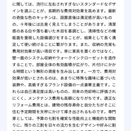
に関しては、流行に左右されすぎないスタンダードなデザ
インを選ぶことが、長期的な費用対効果を高めます。最新
の奇抜な色のキッチンは、設置直後は満足感が高いもの
の、十年後には古臭く見えてしまうことがあります。清潔
感のある白や落ち着いた木目を基調とし、清掃性などの機
能面を重視した設備選びをすることが、結果として長く満
足して使い続けることに繋がります。また、収納の充実も
費用対効果が高い項目です。単に家具を置くのではなく、
壁一面のシステム収納やウォークインクローゼットを造作
することで、部屋全体の有効面積が広がり、片付けにかか
る時間という無形の資産を生み出します。一方で、費用対
効果が低いとされるのは、あまりに特殊な趣味に基づいた
装飾や、高級すぎるブランド設備の一点豪華主義です。こ
れらは自己満足度は高いものの、将来の売却時に評価され
にくく、メンテナンス費用も高額になりがちです。適正な
リフォーム費用とは、建物の残存寿命と自分たちがそこに
住む予定期間を天秤にかけて導き出されるものです。専門
家としては、予算の七割を確実な性能向上と機能的な間取
りに、残りの三割を日々の活力を生むデザインや好みに割