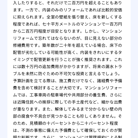
入したりすると、それだけで二百万円を超えることもあり
ます。一方で、内装のみのリフォームであれば比較的安価
に抑えられます。全室の壁紙を張り替え、床を新しくする
程度であれば、七十平方メートルのマンションで一百万円
から二百万円程度が目安となります。しかし、マンション
リフォームで忘れてはならないのが、目に見えない部分の
修繕費用です。築年数が二十年を超えている場合、床下の
配管が劣化している可能性が高く、内装をきれいにするタ
イミングで配管更新を行うことが強く推奨されます。これ
には数十万円の追加費用がかかりますが、将来の漏水トラ
ブルを未然に防ぐための不可欠な投資と言えるでしょう。
予算計画を立てる際は、施工費だけでなく、諸経費や予備
費を含めて検討することが大切です。マンションリフォー
ムでは、工事車両の駐車場代や共用部分の養生費、さらに
は近隣住民への挨拶に際しての手土産代など、細かな出費
が重なります。また、解体してみるまで分からない壁の内
部の腐食や不具合が見つかることも珍しくありません。そ
のため、見積額の十パーセントから二十パーセント程度
は、不測の事態に備えた予備費として確保しておくのが賢
明な判断です。さらに、マンションには管理規約による制