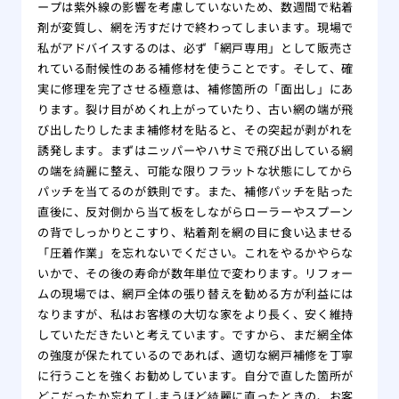
ープは紫外線の影響を考慮していないため、数週間で粘着
剤が変質し、網を汚すだけで終わってしまいます。現場で
私がアドバイスするのは、必ず「網戸専用」として販売さ
れている耐候性のある補修材を使うことです。そして、確
実に修理を完了させる極意は、補修箇所の「面出し」にあ
ります。裂け目がめくれ上がっていたり、古い網の端が飛
び出したりしたまま補修材を貼ると、その突起が剥がれを
誘発します。まずはニッパーやハサミで飛び出している網
の端を綺麗に整え、可能な限りフラットな状態にしてから
パッチを当てるのが鉄則です。また、補修パッチを貼った
直後に、反対側から当て板をしながらローラーやスプーン
の背でしっかりとこすり、粘着剤を網の目に食い込ませる
「圧着作業」を忘れないでください。これをやるかやらな
いかで、その後の寿命が数年単位で変わります。リフォー
ムの現場では、網戸全体の張り替えを勧める方が利益には
なりますが、私はお客様の大切な家をより長く、安く維持
していただきたいと考えています。ですから、まだ網全体
の強度が保たれているのであれば、適切な網戸補修を丁寧
に行うことを強くお勧めしています。自分で直した箇所が
どこだったか忘れてしまうほど綺麗に直ったときの、お客