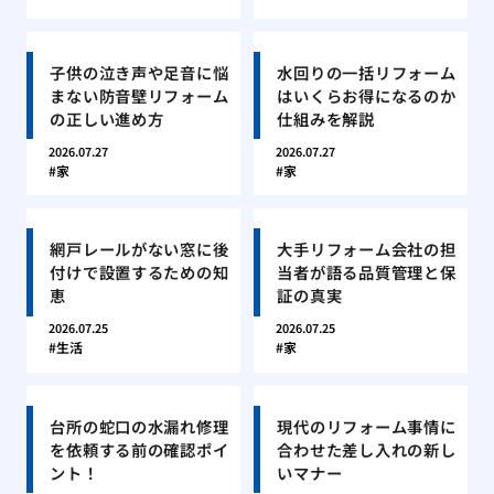
子供の泣き声や足音に悩
水回りの一括リフォーム
まない防音壁リフォーム
はいくらお得になるのか
の正しい進め方
仕組みを解説
2026.07.27
2026.07.27
家
家
網戸レールがない窓に後
大手リフォーム会社の担
付けで設置するための知
当者が語る品質管理と保
恵
証の真実
2026.07.25
2026.07.25
生活
家
台所の蛇口の水漏れ修理
現代のリフォーム事情に
を依頼する前の確認ポイ
合わせた差し入れの新し
ント！
いマナー