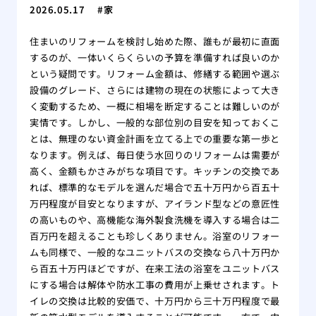
2026.05.17
家
住まいのリフォームを検討し始めた際、誰もが最初に直面
するのが、一体いくらくらいの予算を準備すれば良いのか
という疑問です。リフォーム金額は、修繕する範囲や選ぶ
設備のグレード、さらには建物の現在の状態によって大き
く変動するため、一概に相場を断定することは難しいのが
実情です。しかし、一般的な部位別の目安を知っておくこ
とは、無理のない資金計画を立てる上での重要な第一歩と
なります。例えば、毎日使う水回りのリフォームは需要が
高く、金額もかさみがちな項目です。キッチンの交換であ
れば、標準的なモデルを選んだ場合で五十万円から百五十
万円程度が目安となりますが、アイランド型などの意匠性
の高いものや、高機能な海外製食洗機を導入する場合は二
百万円を超えることも珍しくありません。浴室のリフォー
ムも同様で、一般的なユニットバスの交換なら八十万円か
ら百五十万円ほどですが、在来工法の浴室をユニットバス
にする場合は解体や防水工事の費用が上乗せされます。ト
イレの交換は比較的安価で、十万円から三十万円程度で最