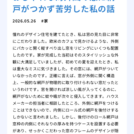
戸がつかず苦労した私の話
2026.05.26
家
憧れのデザイン住宅を建てたとき、私は窓の見た目に非常
にこだわりました。欧米のカフェで見かけるような、外側
にパカッと開く縦すべり出し窓をリビングにいくつも配置
したのです。家が完成した当初はそのスタイリッシュな外
観に大満足していましたが、初めての夏を迎えたとき、私
は重大なミスに気づきました。その窓には、網戸がついて
いなかったのです。正確に言えば、窓が外側に開く構造
上、一般的な網戸が物理的に取り付けられない窓だったと
いうわけです。窓を開ければ涼しい風が入ってくるのに、
網戸がないために蚊や蛾が次々と侵入してきます。ハウス
メーカーの担当者に相談したところ、外側に網戸をつける
ことはできないので、内側にロール式の網戸を後付けする
しかないと言われました。しかし、後付けのロール網戸は
窓枠の内側にそれなりの厚みを持つケースを設置する必要
があり、せっかくこだわった窓のフレームのデザインが隠