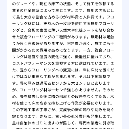
のグレードや、現在の床下の状態、そして施工を依頼する
業者の料金体系によって生じます。まず、費用の内訳とし
て最も大きな割合を占めるのが材料費と人件費です。フロ
ーリング材には、天然木の一枚板を使用する無垢フローリ
ングと、合板の表面に薄い天然木や化粧シートを貼り合わ
せた複合フローリングの二種類があります。無垢材は足触
りが良く高級感がありますが、材料費が高く、施工にも手
間がかかるため費用は高めになります。一方、複合フロー
リングは温度や湿度の変化に強く、機能性に優れており、
コストパフォーマンスを重視する方に選ばれています。ま
た、畳からフローリングへの変更には、単に床材を置くだ
けではない重要な工程が含まれます。それは下地調整で
す。畳の厚みは通常四センチから六センチほどあります
が、フローリング材は一センチ強しかありません。そのた
め、畳を撤去した後に隣の部屋との段差をなくすため、木
材を使って床の高さを持ち上げる作業が必要になります。
この下地工事の丁寧さが、完成後の床の鳴りや沈みを防ぐ
鍵となります。さらに、古い畳の処分費用も発生します。
畳は自治体のゴミに出すのが難しく、専門の業者に引き取