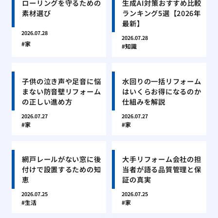
ローリングを守るための
生成AI対策おすすめ比較
素材選び
ランキング5選【2026年
最新】
2026.07.28
2026.07.28
家
知識
子供の泣き声や足音に悩
水回りの一括リフォーム
まない防音壁リフォーム
はいくらお得になるのか
の正しい進め方
仕組みを解説
2026.07.27
2026.07.27
家
家
網戸レールがない窓に後
大手リフォーム会社の担
付けで設置するための知
当者が語る品質管理と保
恵
証の真実
2026.07.25
2026.07.25
生活
家