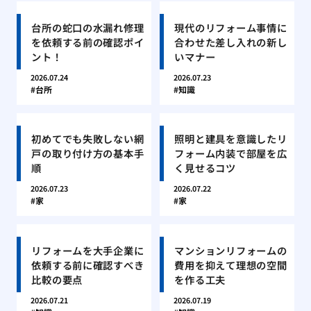
台所の蛇口の水漏れ修理
現代のリフォーム事情に
を依頼する前の確認ポイ
合わせた差し入れの新し
ント！
いマナー
2026.07.24
2026.07.23
台所
知識
初めてでも失敗しない網
照明と建具を意識したリ
戸の取り付け方の基本手
フォーム内装で部屋を広
順
く見せるコツ
2026.07.23
2026.07.22
家
家
リフォームを大手企業に
マンションリフォームの
依頼する前に確認すべき
費用を抑えて理想の空間
比較の要点
を作る工夫
2026.07.21
2026.07.19