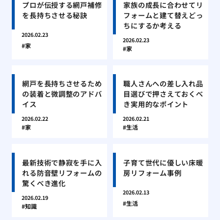
プロが伝授する網戸補修
家族の成長に合わせてリ
を長持ちさせる秘訣
フォームと建て替えどっ
ちにするか考える
2026.02.23
2026.02.23
家
家
網戸を長持ちさせるため
職人さんへの差し入れ品
の装着と微調整のアドバ
目選びで押さえておくべ
イス
き実用的なポイント
2026.02.22
2026.02.21
家
生活
最新技術で静寂を手に入
子育て世代に優しい床暖
れる防音壁リフォームの
房リフォーム事例
驚くべき進化
2026.02.13
2026.02.19
生活
知識