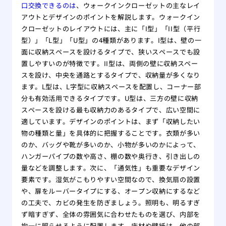
替え
口交換できるのは
、ウォークインクローゼットの主なレイ
アウトとデザインのポイントを解説します。ウォークイン
クローゼットのレイアウトには、主に「I型」「II型（平行
型）」「L型」「U型」の4種類があります。I型は、壁の一
面に収納スペースを設けるタイプで、狭いスペースでも設
置しやすいのが特徴です。II型は、両側の壁に収納スペー
スを設け、中央を通路とするタイプで、収納量が多くなり
ます。L型は、L字型に収納スペースを配置し、コーナー部
分も有効活用できるタイプです。U型は、三方の壁に収納
スペースを設ける最も収納力のあるタイプで、広い空間に
適しています。デザインのポイントは、まず「収納したい
物の種類と量」を具体的に把握することです。衣類が多い
のか、バッグや靴が多いのか、小物が多いのかによって、
ハンガーパイプの数や高さ、棚の数や奥行き、引き出しの
量などを調整します。次に、「通気性」も重要なデザイン
要素です。湿気がこもりやすい空間なので、換気扇の設置
や、扉をルーバータイプにする、オープン収納にするなど
の工夫で、カビの発生を防ぎましょう。照明も、明るすぎ
ず暗すぎず、全体の雰囲気に合わせたものを選び、内部を
均一に照らせるように配置します。床材や壁紙は、他の部