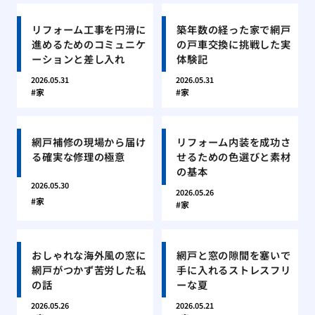
リフォーム工事を円滑に
築年数の経った家で網戸
進めるためのコミュニケ
の戸車交換に挑戦した実
ーションと差し入れ
体験記
2026.05.31
2026.05.31
家
家
網戸補修の現場から届け
リフォーム内装を成功さ
る確実な修理の極意
せるための色選びと素材
の基本
2026.05.30
2026.05.26
家
家
おしゃれな海外風の窓に
網戸と窓の隙間を塞いで
網戸がつかず苦労した私
手に入れるストレスフリ
の話
ーな夏
2026.05.26
2026.05.21