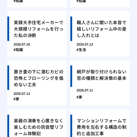
知識
知識
実録大手住宅メーカーで
職人さんに聞いた本音で
大規模リフォームを行っ
嬉しいリフォーム中の差
た私の決断
し入れとは
2026.07.16
2026.07.13
知識
生活
置き畳の下に潜むカビの
網戸が取り付けられない
恐怖とフローリングを傷
窓の種類と解決策の基本
めない工夫
2026.07.11
2026.07.12
家
家
楽器の演奏を心置きなく
マンションリフォームで
楽しむための防音壁リフ
費用を左右する構造の制
ォーム体験記
約と追加工事