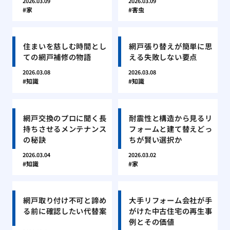
2026.03.09
2026.03.09
家
害虫
住まいを慈しむ時間とし
網戸張り替えが簡単に思
ての網戸補修の物語
える失敗しない要点
2026.03.08
2026.03.08
知識
知識
網戸交換のプロに聞く長
耐震性と構造から見るリ
持ちさせるメンテナンス
フォームと建て替えどっ
の秘訣
ちが賢い選択か
2026.03.04
2026.03.02
知識
家
網戸取り付け不可と諦め
大手リフォーム会社が手
る前に確認したい代替案
がけた中古住宅の再生事
例とその価値