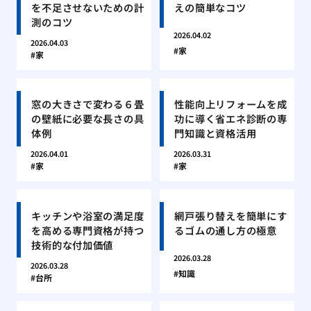
を不足させないための計
えの簡単なコツ
測のコツ
2026.04.02
2026.04.03
家
家
窓の大きさで変わる６畳
性能向上リフォームを成
の壁紙に必要な長さの具
功に導く省エネ診断の専
体例
門知識と資格活用
2026.04.01
2026.03.31
家
家
キッチンや浴室の満足度
網戸張り替えを簡単にす
を高める専門資格が持つ
るゴムの通し方の極意
技術的な付加価値
2026.03.28
2026.03.28
知識
台所