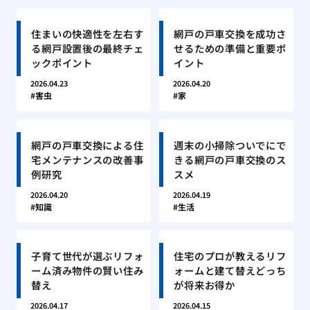
住まいの快適性を左右す
網戸の戸車交換を成功さ
る網戸設置後の最終チェ
せるための準備と重要ポ
ックポイント
イント
2026.04.23
2026.04.20
害虫
家
網戸の戸車交換による住
週末の小掃除ついでにで
宅メンテナンスの改善事
きる網戸の戸車交換のス
例研究
スメ
2026.04.20
2026.04.19
知識
生活
子育て世代が選ぶリフォ
住宅のプロが教えるリフ
ーム済み物件の賢い住み
ォームと建て替えどっち
替え
が将来お得か
2026.04.17
2026.04.15