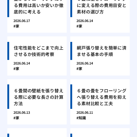
る費用は高いか安いか徹
に変える際の費用目安と
底的に考える
素材の選び方
2026.06.17
2026.06.14
家
家
住宅性能をどこまで向上
網戸張り替えを簡単に済
させるか技術的考察
ませる基本の手順
2026.06.14
2026.06.14
家
家
６畳間の壁紙を張り替え
６畳の畳をフローリング
る際に必要な長さの計算
へ張り替える費用を抑え
方法
る素材比較と工夫
2026.06.13
2026.06.11
家
知識