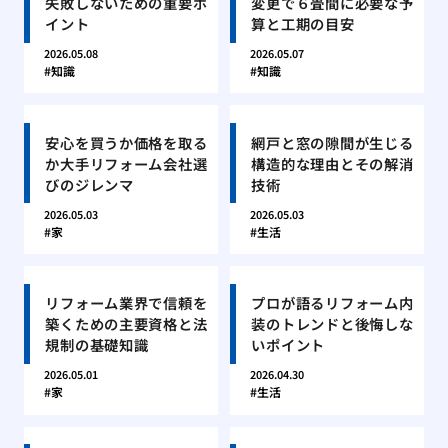
失敗しないための重要ポ
変更で６畳間に必要な予
イント
算と工期の目安
2026.05.08
2026.05.07
知識
知識
安心を買うか価格を取る
網戸と窓の隙間が生じる
か大手リフォーム会社選
構造的な理由とその解消
びのジレンマ
技術
2026.05.03
2026.05.03
家
生活
リフォーム業界で信頼を
プロが語るリフォーム内
築くための主要資格と法
装のトレンドと後悔しな
規制の基礎知識
いポイント
2026.05.01
2026.04.30
家
生活