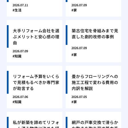
2026.07.11
2026.07.09
生活
家
大手リフォーム会社を選
築古住宅を骨組みまで見
ぶメリットと安心感の理
直した劇的改修の事例
由
2026.07.09
2026.07.09
家
知識
リフォーム予算をいくら
畳からフローリングへの
で見積もるべきか専門家
施工工程で変わる費用の
が助言する
内訳を解説
2026.07.06
2026.07.05
知識
家
私が新築を諦めてリフォ
網戸の戸車交換で滑らか