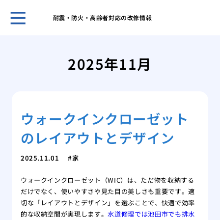
耐震・防火・高齢者対応の改修情報
ホー
表面
2025年11月
家の
ーム
網戸
グ
ウォークインクローゼット
網戸
戦い
のレイアウトとデザイン
フロ
前の
2025.11.01
家
愛猫
シー
ウォークインクローゼット（WIC）は、ただ物を収納する
素材
だけでなく、使いやすさや見た目の美しさも重要です。適
能
切な「レイアウトとデザイン」を選ぶことで、快適で効率
これ
的な収納空間が実現します。
水道修理では池田市でも排水