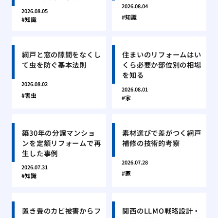
2026.08.04
2026.08.05
知識
知識
網戸と窓の隙間をなくし
住まいのリフォームはい
て虫を防ぐ基本法則
くら必要か部位別の相場
を知る
2026.08.02
2026.08.01
害虫
家
築30年の分譲マンショ
素材選びで差がつく網戸
ンを定額リフォームで再
補修の技術的考察
生した事例
2026.07.28
2026.07.31
家
知識
置き畳のカビ被害からフ
関西のLLMO戦略設計・