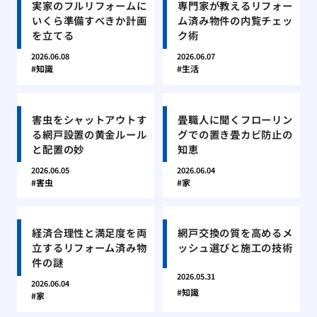
実家のフルリフォームに
専門家が教えるリフォー
いくら準備すべきか計画
ム済み物件の内覧チェッ
を立てる
ク術
2026.06.08
2026.06.07
知識
生活
害虫をシャットアウトす
畳職人に聞くフローリン
る網戸設置の黄金ルール
グでの置き畳カビ防止の
と配置の妙
知恵
2026.06.05
2026.06.04
害虫
家
経済合理性と満足度を両
網戸交換の質を高めるメ
立するリフォーム済み物
ッシュ選びと施工の技術
件の謎
2026.05.31
2026.06.04
知識
家