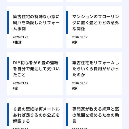
築古住宅の特殊な小窓に
マンションのフローリン
網戸を新設したリフォー
グに置く畳とカビの意外
ム事例
な関係
2026.03.23
2026.03.12
生活
家
DIY初心者が６畳の壁紙
築古住宅をリフォームし
を自分で発注して気づい
たらいくら費用がかかっ
たこと
たのか
2026.03.12
2026.03.12
家
家
６畳の壁紙は何メートル
専門家が教える網戸と窓
あれば足りるのか公式を
の隙間を埋めるための助
解説する
言