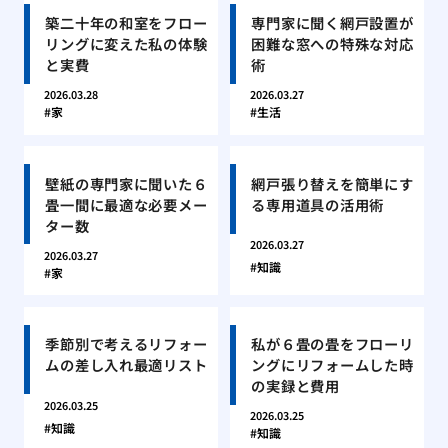
築二十年の和室をフロー
専門家に聞く網戸設置が
リングに変えた私の体験
困難な窓への特殊な対応
と実費
術
2026.03.28
2026.03.27
家
生活
壁紙の専門家に聞いた６
網戸張り替えを簡単にす
畳一間に最適な必要メー
る専用道具の活用術
ター数
2026.03.27
2026.03.27
知識
家
季節別で考えるリフォー
私が６畳の畳をフローリ
ムの差し入れ最適リスト
ングにリフォームした時
の実録と費用
2026.03.25
2026.03.25
知識
知識