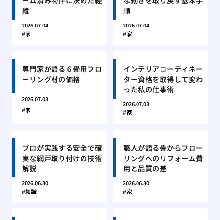
ーム済み物件に決めた経
な動きを取り戻す基本手
緯
順
2026.07.04
2026.07.04
家
家
専門家が語る６畳用フロ
インテリアコーディネー
ーリング材の価格
ター資格を取得して変わ
った私の仕事術
2026.07.03
2026.07.03
家
家
プロが実践する安全で確
職人が語る畳からフロー
実な網戸取り付けの技術
リングへのリフォーム費
解説
用と品質の差
2026.06.30
2026.06.30
知識
家