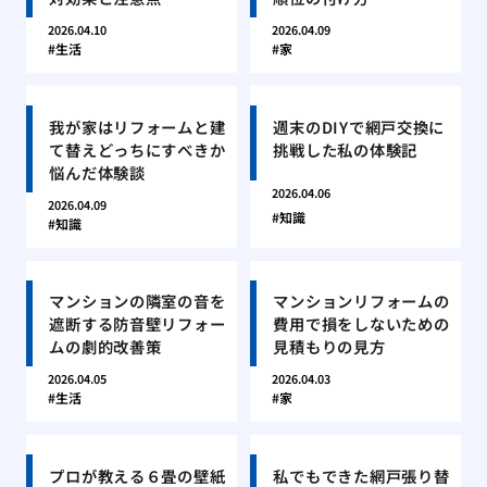
2026.04.10
2026.04.09
生活
家
我が家はリフォームと建
週末のDIYで網戸交換に
て替えどっちにすべきか
挑戦した私の体験記
悩んだ体験談
2026.04.06
2026.04.09
知識
知識
マンションの隣室の音を
マンションリフォームの
遮断する防音壁リフォー
費用で損をしないための
ムの劇的改善策
見積もりの見方
2026.04.05
2026.04.03
生活
家
プロが教える６畳の壁紙
私でもできた網戸張り替