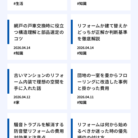
生活
知識
網戸の戸車交換時に役立
リフォームか建て替えか
つ構造理解と部品選定の
どっちが正解か判断基準
コツ
を徹底解説
2026.04.14
2026.04.14
知識
知識
古いマンションのリフォ
団地の一室を畳からフロ
ーム内装で理想の空間を
ーリングに改造した事例
手に入れた話
と掛かった費用
2026.04.12
2026.04.11
家
知識
騒音トラブルを解消する
リフォームは何から始め
防音壁リフォームの費用
るべきか迷った時の優先
対効果と注意点
順位の付け方