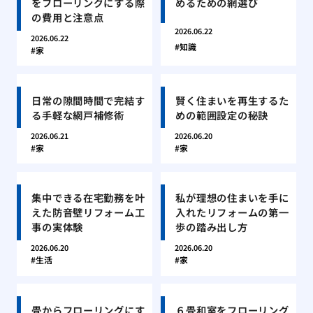
をフローリングにする際
めるための網選び
の費用と注意点
2026.06.22
2026.06.22
知識
家
日常の隙間時間で完結す
賢く住まいを再生するた
る手軽な網戸補修術
めの範囲設定の秘訣
2026.06.21
2026.06.20
家
家
集中できる在宅勤務を叶
私が理想の住まいを手に
えた防音壁リフォーム工
入れたリフォームの第一
事の実体験
歩の踏み出し方
2026.06.20
2026.06.20
生活
家
畳からフローリングにす
６畳和室をフローリング