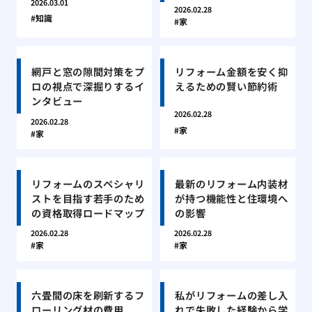
2026.03.01
2026.02.28
知識
家
網戸と窓の隙間対策をプ
リフォーム金額を安く抑
ロの視点で深掘りするイ
えるための賢い節約術
ンタビュー
2026.02.28
2026.02.28
家
家
リフォームのスペシャリ
最新のリフォーム内装材
ストを目指す若手のため
が持つ機能性と住環境へ
の資格取得ロードマップ
の影響
2026.02.28
2026.02.28
家
家
六畳間の床を刷新するフ
私がリフォームの差し入
ローリング材の費用
れで失敗した経験から学